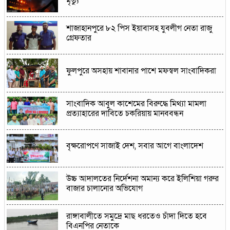
মৃত্যু
শাজাহানপুরে ৮২ পিস ইয়াবাসহ যুবলীগ নেতা রাজু
গ্রেফতার
ফুলপুরে অসহায় শাবানার পাশে মফস্বল সাংবাদিকরা
সাংবাদিক আবুল কাশেমের বিরুদ্ধে মিথ্যা মামলা
প্রত্যাহারের দাবিতে চকরিয়ায় মানববন্ধন
বৃক্ষরোপণে সাজাই দেশ, সবার আগে বাংলাদেশ
উচ্চ আদালতের নির্দেশনা অমান্য করে ইলিশিয়া গরুর
বাজার চালানোর অভিযোগ
রাঙ্গাবালী‌তে সমু‌দ্রে মাছ ধরতেও চাঁদা দি‌তে হ‌বে
বিএনপির নেতাকে