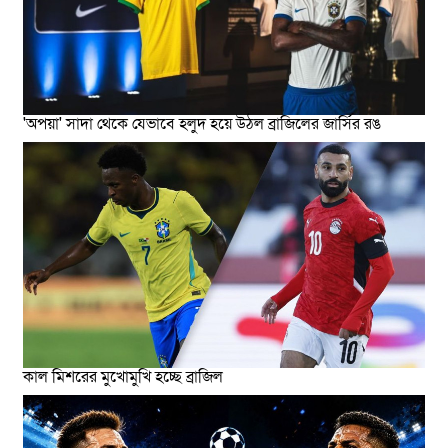
'অপয়া' সাদা থেকে যেভাবে হলুদ হয়ে উঠল ব্রাজিলের জার্সির রঙ
কাল মিশরের মুখোমুখি হচ্ছে ব্রাজিল