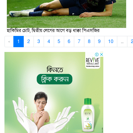
হাকিমির চোট, দ্বিতীয় লেগের আগে বড় ধাক্কা পিএসজির
‹
1
2
3
4
5
6
7
8
9
10
...