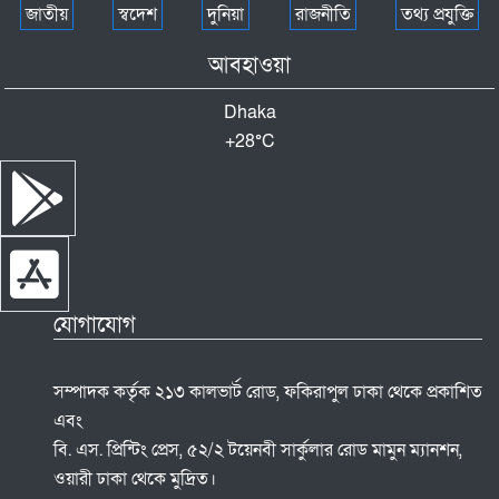
জাতীয়
স্বদেশ
দুনিয়া
রাজনীতি
তথ্য প্রযুক্তি
শেরপুরে বৃষ্টি উপেক্ষা করে জুলাই অভ্যুত্থান দিবস
আবহাওয়া
উদযাপিত
Dhaka
+
28°
C
আখাউড়ায় জুলাই যোদ্ধাদের সংবর্ধনা
জুলাই যোদ্ধাদের সংবর্ধনা,আলোচনা সভা ও
শহীদদের কবর জিয়ারত
যোগাযোগ
সম্পাদক কর্তৃক ২১৩ কালভার্ট রোড, ফকিরাপুল ঢাকা থেকে প্রকাশিত
এবং
বি. এস. প্রিন্টিং প্রেস, ৫২/২ টয়েনবী সার্কুলার রোড মামুন ম্যানশন,
ওয়ারী ঢাকা থেকে মুদ্রিত।