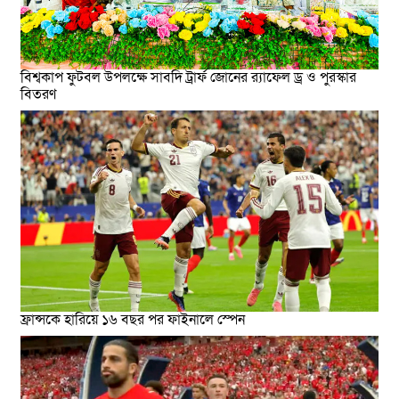
বিশ্বকাপ ফুটবল উপলক্ষে সাবদি ট্রার্ফ জোনের র‍্যাফেল ড্র ও পুরস্কার
বিতরণ
ফ্রান্সকে হারিয়ে ১৬ বছর পর ফাইনালে স্পেন