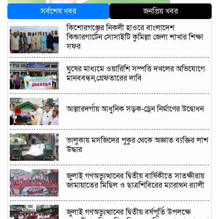
সর্বশেষ খবর
জনপ্রিয় খবর
কিশোরগঞ্জের নিকলী হাওরে বাংলাদেশ
কিন্ডারগার্টেন সোসাইটি কুমিল্লা জেলা শাখার শিক্ষা
সফর
ঘুষের মাধ্যমে ওয়ারিশি সম্পত্তি দখলের অভিযোগে
মানববন্ধন,গ্রেফতারের দাবি
আল্লারদর্গায় আধুনিক সড়ক-ড্রেন নির্মাণের উদ্বোধন
ভালুকায় মসজিদের পুকুর থেকে অজ্ঞাত ব্যক্তির লাশ
উদ্ধার
জুলাই গণঅভ্যুত্থানের দ্বিতীয় বার্ষিকীতে সাতক্ষীরায়
জামায়াতের মিছিল ও ছাত্রশিবিরের ম্যারাথন র‌্যালী
জুলাই গণঅভ্যুত্থানের দ্বিতীয় বর্ষপূর্তি উপলক্ষে