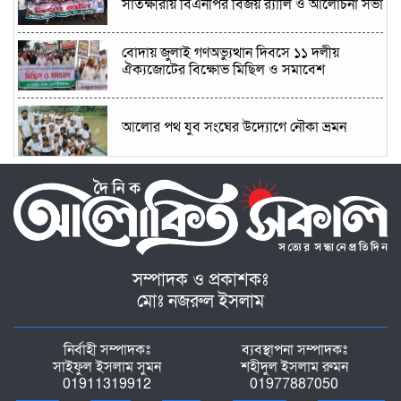
সাতক্ষীরায় বিএনপির বিজয় র‍্যালি ও আলোচনা সভা
বোদায় জুলাই গণঅভ্যুত্থান দিবসে ১১ দলীয়
ঐক্যজোটের বিক্ষোভ মিছিল ও সমাবেশ
আলোর পথ যুব সংঘের উদ্যোগে নৌকা ভ্রমন
"মাটির মা ফাউন্ডেশন" শেরপুর জেলা শাখার
আহ্বায়ক কমিটি গঠিত
"মাটির মা ফাউন্ডেশন" দিনাজপুর জেলা শাখার
আহ্বায়ক কমিটি গঠিত
সম্পাদক ও প্রকাশকঃ
মোঃ নজরুল ইসলাম
তারেক রহমানকে নিয়ে কটুক্তির প্রতিবাদে রূপগঞ্জে
যুবদলের মশাল মিছিল
নির্বাহী সম্পাদকঃ
ব্যবস্থাপনা সম্পাদকঃ
সাইফুল ইসলাম সুমন
শহীদুল ইসলাম রুমন
জুলাই গণঅভ্যুত্থান দিবসে লাকসামে ১১ দলীয়
01911319912
01977887050
ঐক্যের গণমিছিল