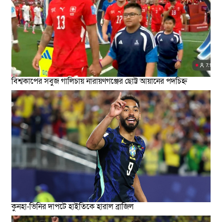
বিশ্বকাপের সবুজ গালিচায় নারায়ণগঞ্জের ছোট্ট আয়ানের পদচিহ্ন
কুনহা-ভিনির দাপটে হাইতিকে হারাল ব্রাজিল