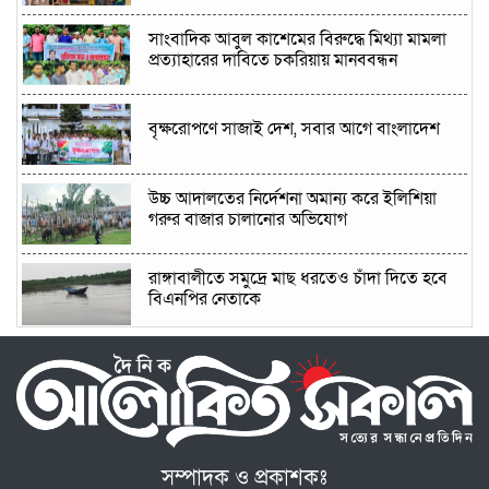
সাংবাদিক আবুল কাশেমের বিরুদ্ধে মিথ্যা মামলা
প্রত্যাহারের দাবিতে চকরিয়ায় মানববন্ধন
বৃক্ষরোপণে সাজাই দেশ, সবার আগে বাংলাদেশ
উচ্চ আদালতের নির্দেশনা অমান্য করে ইলিশিয়া
গরুর বাজার চালানোর অভিযোগ
রাঙ্গাবালী‌তে সমু‌দ্রে মাছ ধরতেও চাঁদা দি‌তে হ‌বে
বিএনপির নেতাকে
স্থানীয় নির্বাচনের আগে ত্যাগী নেতাকর্মীদের
মূল্যায়নের আহ্বান বিল্লাল হোসেন মন্ডলের
মোহনগঞ্জে পল্লী বিদ্যুতের সাথে ছাত্রদলের
মতবিনিময়, গ্রাহক হয়রানি বন্ধের দাবি
সম্পাদক ও প্রকাশকঃ