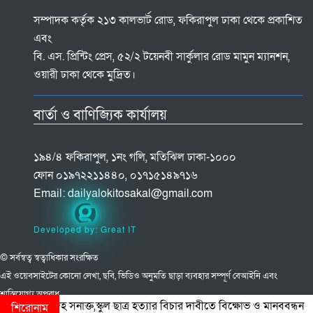
সম্পাদক কর্তৃক ২১৩ কালভার্ট রোড, ফকিরাপুল ঢাকা থেকে প্রকাশিত
এবং
বি. এস. প্রিন্টিং প্রেস, ৫২/২ টয়েনবী সার্কুলার রোড মামুন ম্যানশন,
ওয়ারী ঢাকা থেকে মুদ্রিত।
বার্তা ও বাণিজ্যিক কার্যালয়
১৯৪/৪ ফকিরাপুল, ১নং গলি, মতিঝিল ঢাকা-১০০০
ফোন ০১৯৭২২১১৪৪০, ০১৭১৫১৪৯৭১৬
Email:
dailyalokitosakal@gmail.com
Developed by: Great IT
© সর্বস্বত্ব স্বত্বাধিকার সংরক্ষিত
এই ওয়েবসাইটের কোনো লেখা, ছবি, ভিডিও অনুমতি ছাড়া ব্যবহার সম্পূর্ণ বেআইনি এবং
শাস্তিযোগ্য অপরাধ
দি মরদেহ সনাক্ত,স্কুল ছাত্র হত্যার বিচার দাবীতে বিক্ষোভ ও মানববন্ধন
শিরোনাম