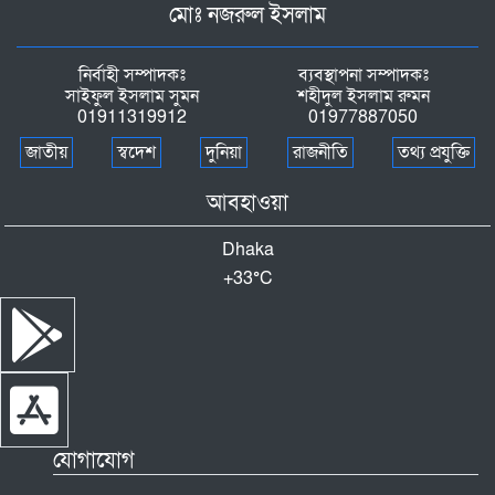
মোঃ নজরুল ইসলাম
ডুয়েটের ক্যান্টিন পরিচালনাকারীকে অব্যাহতি
নির্বাহী সম্পাদকঃ
ব্যবস্থাপনা সম্পাদকঃ
সাইফুল ইসলাম সুমন
শহীদুল ইসলাম রুমন
01911319912
01977887050
মাদক সেবনের দায়ে রাণীনগরে যুবকের কারাদণ্ড
জাতীয়
স্বদেশ
দুনিয়া
রাজনীতি
তথ্য প্রযুক্তি
আবহাওয়া
তীরে ফিরল বোন,বৌলাইয়ের জলে রয়ে গেল ভাই
Dhaka
লালমোহন সৃষ্টি মডেল একাডেমি পরিদর্শন করলেন
+
33°
C
শাহারুখ হাফিজ ডিকো
আমতলীতে বস্তাবন্দি মরদেহ সনাক্ত,স্কুল ছাত্র
হত্যার বিচার দাবীতে বিক্ষোভ ও মানববন্ধন
যোগাযোগ