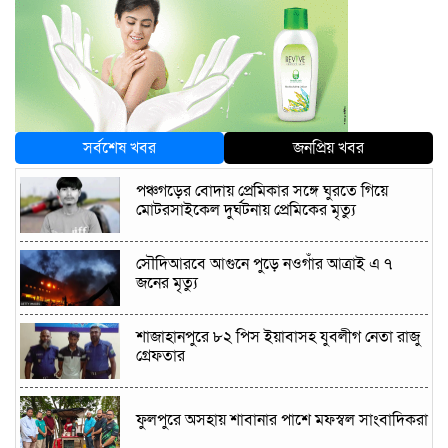
সর্বশেষ খবর
জনপ্রিয় খবর
পঞ্চগড়ের বোদায় প্রেমিকার সঙ্গে ঘুরতে গিয়ে
মোটরসাইকেল দুর্ঘটনায় প্রেমিকের মৃত্যু
সৌদিআরবে আগুনে পুড়ে নওগাঁর আত্রাই এ ৭
জনের মৃত্যু
শাজাহানপুরে ৮২ পিস ইয়াবাসহ যুবলীগ নেতা রাজু
গ্রেফতার
ফুলপুরে অসহায় শাবানার পাশে মফস্বল সাংবাদিকরা