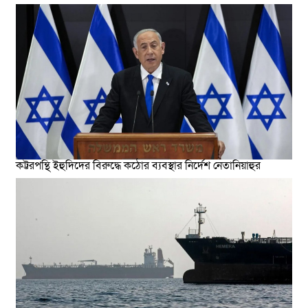
কট্টরপন্থি ইহুদিদের বিরুদ্ধে কঠোর ব্যবস্থার নির্দেশ নেতানিয়াহুর