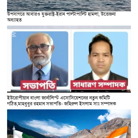
উপসাগরে আবারও যুক্তরাষ্ট্র-ইরান পাল্টাপাল্টি হামলা, উত্তেজনা
অব্যাহত
ইউরোপীয়ান বাংলা জার্নালিস্ট এসোসিয়েশনের নতুন কমিটি
গঠিত,মাহবুবুর রহমান সভাপতি- জহিরুল ইসলাম সাঃ সম্পাদক