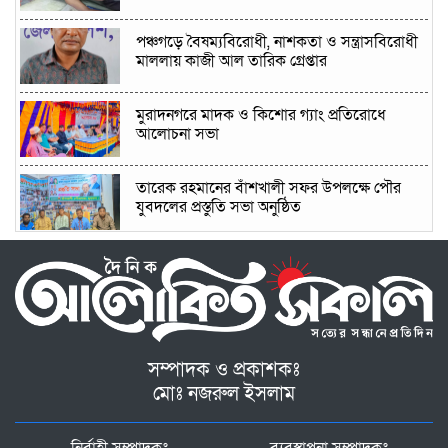
পঞ্চগড়ে বৈষম্যবিরোধী, নাশকতা ও সন্ত্রাসবিরোধী
মাললায় কাজী আল তারিক গ্রেপ্তার
মুরাদনগরে মাদক ও কিশোর গ্যাং প্রতিরোধে
আলোচনা সভা
তারেক রহমানের বাঁশখালী সফর উপলক্ষে পৌর
যুবদলের প্রস্তুতি সভা অনুষ্ঠিত
সাতছড়ি ও রামগঙ্গায় পর্যটকদের অনিয়ন্ত্রিত বর্জ্য
নিক্ষেপ: হুমকির মুখে প্রাকৃতিক পরিবেশ
ফুলবাড়ীয়া এনসিপির আহ্বায়ক মনজুরুল হক,
সদস্য সচিব আনোয়ার হোসেন
সম্পাদক ও প্রকাশকঃ
মোঃ নজরুল ইসলাম
কুমিল্লার ডালপা বিল যেন বর্ষার এক টুকরো হাওর,
প্রকৃতির টানে ছুটছেন দর্শনার্থীরা