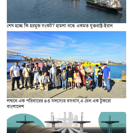
শেষ হচ্ছে কি হরমুজ সংকট? হামলা বন্ধে একমত যুক্তরাষ্ট্র-ইরান
লন্ডনে এক পরিবারের ৪৩ সদস্যের বসবাস,এ যেন এক টুকরো
বাংলাদেশ