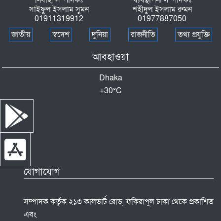
নির্বাহী সম্পাদকঃ
ব্যবস্থাপনা সম্পাদকঃ
সাইফুল ইসলাম সুমন
শহীদুল ইসলাম রুমন
১৫ বছর ধরে অতিথি পাখির আশ্রয়স্থল বোদা
01911319912
01977887050
উপজেলার নাজিরপাড়া গ্রামটি এখন অতিথি পাখির
স্বর্গরাজ্য
জাতীয়
স্বদেশ
দুনিয়া
রাজনীতি
তথ্য প্রযুক্তি
মান্দায় চাঁদা না পেয়ে পুকুরে বিষ প্রয়োগ"প্রায় ৮ লক্ষ
আবহাওয়া
টাকার মাছ নিধনের অভিযোগ
Dhaka
+
30°
C
রাণীনগরে গৃহবধূর ঝুলন্ত মরদেহ উদ্ধার
একুশে পরিষদের উদ্যোগে পতিসরে কবিগুরুর
প্রয়াণবার্ষিকী পালিত
যোগাযোগ
সম্পাদক কর্তৃক ২১৩ কালভার্ট রোড, ফকিরাপুল ঢাকা থেকে প্রকাশিত
এবং