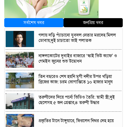
সর্বশেষ খবর
জনপ্রিয় খবর
গলায় দড়ি প্যাঁচানো যুবদল নেতার মরদেহ মিলল
ডোবায়,দুই চাচাতো ভাই পলাতক
নাঙ্গলকোটের দুবাইর বাজারে ‘স্কাই ভিউ ক্যাফ' ও
গেমইস জুনের শুভ উদ্বোধন
তিন বছরেও শেষ হয়নি মৃগী নদীর উপর খড়িয়া
ব্রিজের কাজ: চরম ভোগান্তিতে ১০ হাজার মানুষ
তরুণীদের দিয়ে পর্নো ভিডিও তৈরি: স্বামী স্ত্রী,দুই
ছেলেসহ ৫ জন গ্রেপ্তার,৪ তরুণী উদ্ধার
প্রকৃতির টানে টাঙ্গুয়ারে, ফিরলেন নিথর দেহ হয়ে