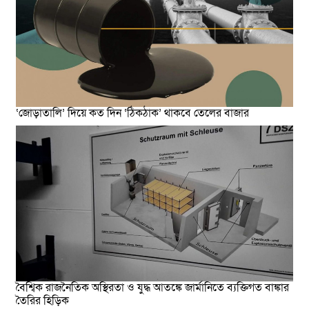
‘জোড়াতালি’ দিয়ে কত দিন ‘ঠিকঠাক’ থাকবে তেলের বাজার
বৈশ্বিক রাজনৈতিক অস্থিরতা ও যুদ্ধ আতঙ্কে জার্মানিতে ব্যক্তিগত বাঙ্কার
তৈরির হিড়িক