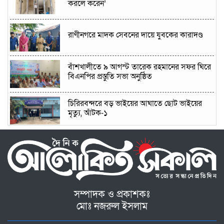
করলে করেন’
রাণীনগরে মাদক সেবনের দায়ে যুবকের কারাদণ্ড
বাঁশখালীতে ৯ আগস্ট তারেক রহমানের সফর ঘিরে
বিএনপির প্রস্তুতি সভা অনুষ্ঠিত
চিরিরবন্দরে বড় ভাইয়ের আঘাতে ছোট ভাইয়ের
মৃত্যু, আঁটক-১
কালীগঞ্জে কম্পিউটার ও ড্রাইভিং প্রশিক্ষণার্থীদের
ভাতা-সনদ বিতরণ
শেরপুরে জাতীয় নাগরিক পার্টির উদ্যোগে জুলাই
গণঅভ্যুত্থান দিবস পালন: মিলাদ ও আলোচনা সভা
অনুষ্ঠিত
সম্পাদক ও প্রকাশকঃ
মোঃ নজরুল ইসলাম
রায়গঞ্জে উপজেলা সদরের পাশে কারিগরি প্রশিক্ষণ
কেন্দ্র স্থাপনের দাবিতে ইউএনওর নিকট স্মারকলিপি