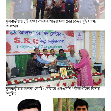
ফুলবাড়ীয়ায় চুরি হওয়া বাসসহ আন্তঃজেলা চোর চক্রের দুই সদস্য
গ্রেফতার
ফুলবাড়ীয়ায় আলফা কোচিং সেন্টারে এসএসসি পরীক্ষার্থীদের বিদায়
অনুষ্ঠিত