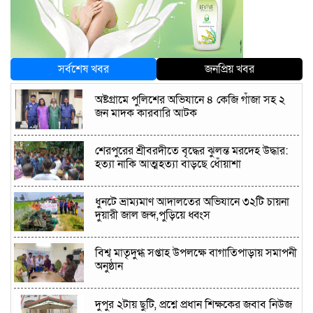
সর্বশেষ খবর
জনপ্রিয় খবর
অষ্টগ্রামে পুলিশের অভিযানে ৪ কেজি গাঁজা সহ ২
জন মাদক কারবারি আটক
শেরপুরের শ্রীবরদীতে বৃদ্ধের ঝুলন্ত মরদেহ উদ্ধার:
হত্যা নাকি আত্মহত্যা বাড়ছে ধোঁয়াশা
ধুনটে ভ্রাম্যমাণ আদালতের অভিযানে ৩২টি চায়না
দুয়ারী জাল জব্দ,পুড়িয়ে ধ্বংস
বিশ্ব মাতৃদুগ্ধ সপ্তাহ উপলক্ষে বাগাতিপাড়ায় সমাপনী
অনুষ্ঠান
দুপুর ২টায় ছুটি, প্রশ্নে প্রধান শিক্ষকের জবাব নিউজ