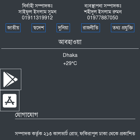
প্রদান
নির্বাহী সম্পাদকঃ
ব্যবস্থাপনা সম্পাদকঃ
সাইফুল ইসলাম সুমন
শহীদুল ইসলাম রুমন
শ্রীপুরে যুবদল নেতার হামলায় পণ্ড আইনশৃঙ্খলা
01911319912
01977887050
বিষয়ক সচেতনামূলক সভা,থানায় অভিযোগ
জাতীয়
স্বদেশ
দুনিয়া
রাজনীতি
তথ্য প্রযুক্তি
কিশোরগঞ্জের নিকলী হাওরে বাংলাদেশ
আবহাওয়া
কিন্ডারগার্টেন সোসাইটি কুমিল্লা জেলা শাখার শিক্ষা
সফর
Dhaka
ঘুষের মাধ্যমে ওয়ারিশি সম্পত্তি দখলের অভিযোগে
+
29°
C
মানববন্ধন,গ্রেফতারের দাবি
আল্লারদর্গায় আধুনিক সড়ক-ড্রেন নির্মাণের উদ্বোধন
যোগাযোগ
সম্পাদক কর্তৃক ২১৩ কালভার্ট রোড, ফকিরাপুল ঢাকা থেকে প্রকাশিত