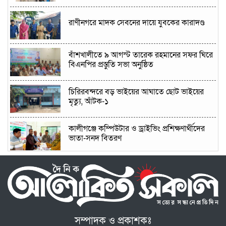
রাণীনগরে মাদক সেবনের দায়ে যুবকের কারাদণ্ড
বাঁশখালীতে ৯ আগস্ট তারেক রহমানের সফর ঘিরে
বিএনপির প্রস্তুতি সভা অনুষ্ঠিত
চিরিরবন্দরে বড় ভাইয়ের আঘাতে ছোট ভাইয়ের
মৃত্যু, আঁটক-১
কালীগঞ্জে কম্পিউটার ও ড্রাইভিং প্রশিক্ষণার্থীদের
ভাতা-সনদ বিতরণ
শেরপুরে জাতীয় নাগরিক পার্টির উদ্যোগে জুলাই
গণঅভ্যুত্থান দিবস পালন: মিলাদ ও আলোচনা সভা
অনুষ্ঠিত
রায়গঞ্জে উপজেলা সদরের পাশে কারিগরি প্রশিক্ষণ
কেন্দ্র স্থাপনের দাবিতে ইউএনওর নিকট স্মারকলিপি
প্রদান
সম্পাদক ও প্রকাশকঃ