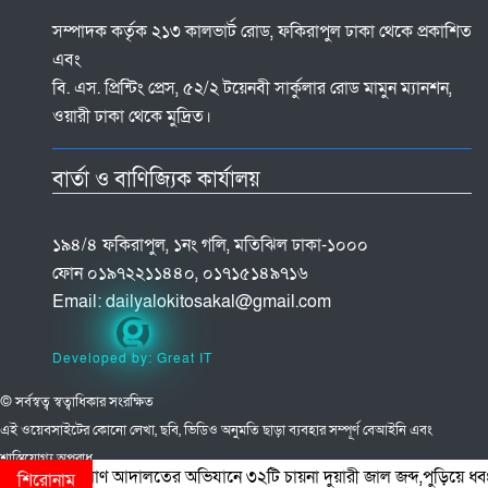
সম্পাদক কর্তৃক ২১৩ কালভার্ট রোড, ফকিরাপুল ঢাকা থেকে প্রকাশিত
এবং
বি. এস. প্রিন্টিং প্রেস, ৫২/২ টয়েনবী সার্কুলার রোড মামুন ম্যানশন,
ওয়ারী ঢাকা থেকে মুদ্রিত।
বার্তা ও বাণিজ্যিক কার্যালয়
১৯৪/৪ ফকিরাপুল, ১নং গলি, মতিঝিল ঢাকা-১০০০
ফোন ০১৯৭২২১১৪৪০, ০১৭১৫১৪৯৭১৬
Email:
dailyalokitosakal@gmail.com
Developed by: Great IT
© সর্বস্বত্ব স্বত্বাধিকার সংরক্ষিত
এই ওয়েবসাইটের কোনো লেখা, ছবি, ভিডিও অনুমতি ছাড়া ব্যবহার সম্পূর্ণ বেআইনি এবং
শাস্তিযোগ্য অপরাধ
নটে ভ্রাম্যমাণ আদালতের অভিযানে ৩২টি চায়না দুয়ারী জাল জব্দ,পুড়িয়ে ধ্বংস
শিরোনাম