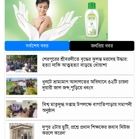
সর্বশেষ খবর
জনপ্রিয় খবর
শেরপুরের শ্রীবরদীতে বৃদ্ধের ঝুলন্ত মরদেহ উদ্ধার:
হত্যা নাকি আত্মহত্যা বাড়ছে ধোঁয়াশা
ধুনটে ভ্রাম্যমাণ আদালতের অভিযানে ৩২টি চায়না
দুয়ারী জাল জব্দ,পুড়িয়ে ধ্বংস
বিশ্ব মাতৃদুগ্ধ সপ্তাহ উপলক্ষে বাগাতিপাড়ায় সমাপনী
অনুষ্ঠান
দুপুর ২টায় ছুটি, প্রশ্নে প্রধান শিক্ষকের জবাব নিউজ
করলে করেন’