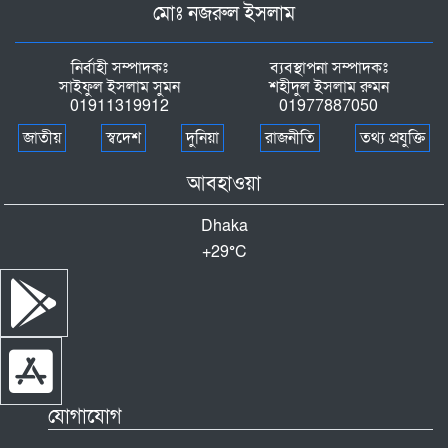
মোঃ নজরুল ইসলাম
শ্রীপুরে যুবদল নেতার হামলায় পণ্ড আইনশৃঙ্খলা
বিষয়ক সচেতনামূলক সভা,থানায় অভিযোগ
নির্বাহী সম্পাদকঃ
ব্যবস্থাপনা সম্পাদকঃ
সাইফুল ইসলাম সুমন
শহীদুল ইসলাম রুমন
কিশোরগঞ্জের নিকলী হাওরে বাংলাদেশ
01911319912
01977887050
কিন্ডারগার্টেন সোসাইটি কুমিল্লা জেলা শাখার শিক্ষা
সফর
জাতীয়
স্বদেশ
দুনিয়া
রাজনীতি
তথ্য প্রযুক্তি
ঘুষের মাধ্যমে ওয়ারিশি সম্পত্তি দখলের অভিযোগে
আবহাওয়া
মানববন্ধন,গ্রেফতারের দাবি
Dhaka
+
29°
C
আল্লারদর্গায় আধুনিক সড়ক-ড্রেন নির্মাণের উদ্বোধন
ভালুকায় মসজিদের পুকুর থেকে অজ্ঞাত ব্যক্তির লাশ
উদ্ধার
যোগাযোগ