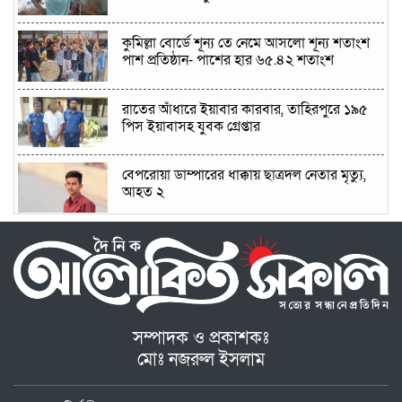
কুমিল্লা বোর্ডে শূন্য তে নেমে আসলো শূন্য শতাংশ
পাশ প্রতিষ্ঠান- পাশের হার ৬৫.৪২ শতাংশ
রাতের আঁধারে ইয়াবার কারবার, তাহিরপুরে ১৯৫
পিস ইয়াবাসহ যুবক গ্রেপ্তার
বেপরোয়া ডাম্পারের ধাক্কায় ছাত্রদল নেতার মৃত্যু,
আহত ২
ঘুমিয়ে থাকা নারীকে বিষধর সাপের ছোবল, রোগী ও
সাপ নিয়ে মধ্যরাতে বোদা সদর হাসপাতালে স্বজনরা
২৮ জনের সবাই পাস, ১০ জিপিএ-৫,শরণখোলায়
আইডিয়াল ইনস্টিটিউটের অবিশ্বাস্য সাফল্য।
সম্পাদক ও প্রকাশকঃ
মোঃ নজরুল ইসলাম
বান্দরবান লালব্রিজ এলাকায় বালির ডাম্পার ট্রাক
উল্টে চালক নিহত