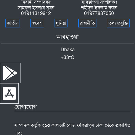
নির্বাহী সম্পাদকঃ
ব্যবস্থাপনা সম্পাদকঃ
সাইফুল ইসলাম সুমন
শহীদুল ইসলাম রুমন
কুমিল্লা মুরাদনগর মাদক বিক্রির সময় বাবা ছেলে
01911319912
01977887050
আটক
জাতীয়
স্বদেশ
দুনিয়া
রাজনীতি
তথ্য প্রযুক্তি
গাইবান্ধায় বৃক্ষরোপণ অভিযান ও বৃক্ষ মেলার
আবহাওয়া
উদ্বোধন
Dhaka
মা গোদামে আগুন লাগছে’— শেষ মেসেজ পাঠিয়ে
+
33°
C
রিয়াদে প্রাণ গেল, অগ্নিদগ্ধে আত্রাইয়ের ১১ জনের
মৃত্যু
রূপগঞ্জে পুলিশের বিশেষ অভিযানে ইয়াবাসহ তিন
মাদক ব্যবসায়ী গ্রেফতার
যোগাযোগ
সম্পাদক কর্তৃক ২১৩ কালভার্ট রোড, ফকিরাপুল ঢাকা থেকে প্রকাশিত
এবং