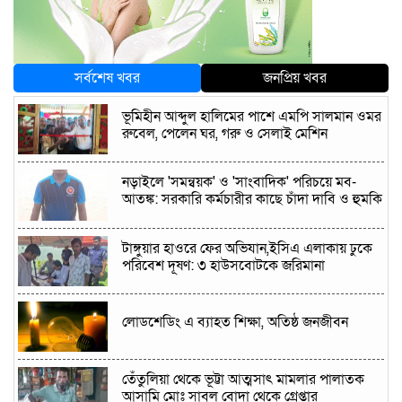
সর্বশেষ খবর
জনপ্রিয় খবর
ভূমিহীন আব্দুল হালিমের পাশে এমপি সালমান ওমর
রুবেল, পেলেন ঘর, গরু ও সেলাই মেশিন
নড়াইলে 'সমন্বয়ক' ও 'সাংবাদিক' পরিচয়ে মব-
আতঙ্ক: সরকারি কর্মচারীর কাছে চাঁদা দাবি ও হুমকি
টাঙ্গুয়ার হাওরে ফের অভিযান,ইসিএ এলাকায় ঢুকে
পরিবেশ দূষণ: ৩ হাউসবোটকে জরিমানা
লোডশেডিং এ ব্যাহত শিক্ষা, অতিষ্ঠ জনজীবন
তেঁতুলিয়া থেকে ভূট্টা আত্মসাৎ মামলার পালাতক
আসামি মোঃ সাবুল বোদা থেকে গ্রেপ্তার