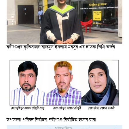
নবীগঞ্জের কৃতিসন্তান নাজমুল ইসলাম মনসুর এর স্নাতক ডিগ্রি অর্জন
উপজেলা পরিষদ নির্বাচন: নবীগঞ্জে নির্বাচিত হলেন যারা