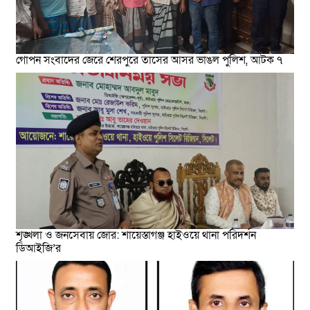
গোপন সংবাদের জেরে শেরপুরে তাসের আসর ভাঙল পুলিশ, আটক ৭
শৃঙ্খলা ও জনসেবায় জোর: শায়েস্তাগঞ্জ হাইওয়ে থানা পরিদর্শন
ডিআইজি’র