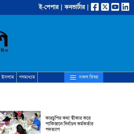
ই-পেপার |
কনভার্টার |
(current)
সকল বিষয়
ইসলাম
গণমাধ্যম
কারচুপির কথা স্বীকার করে
পাকিস্তানে নির্বাচন কর্মকর্তার
পদত্যাগ