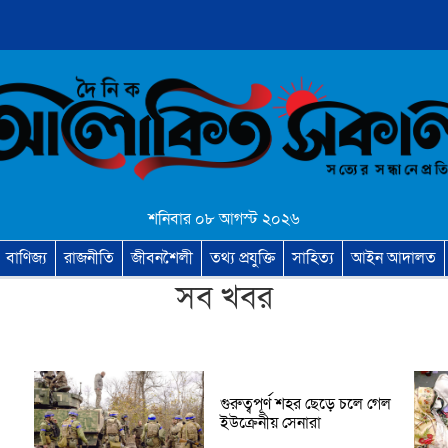
শনিবার ০৮ আগস্ট ২০২৬
বাণিজ্য
রাজনীতি
জীবনশৈলী
তথ্য প্রযুক্তি
সাহিত্য
আইন আদালত
সব খবর
গুরুত্বপূর্ণ শহর ছেড়ে চলে গেল
ইউক্রেনীয় সেনারা