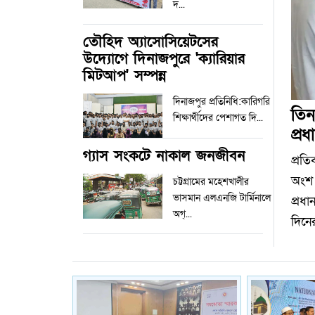
দ...
তৌহিদ অ্যাসোসিয়েটসের
উদ্যোগে দিনাজপুরে 'ক্যারিয়ার
মিটআপ' সম্পন্ন
দিনাজপুর প্রতিনিধি:কারিগরি
তিন
শিক্ষার্থীদের পেশাগত দি...
প্রধা
গ্যাস সংকটে নাকাল জনজীবন
প্রতি
অংশ 
চট্টগ্রামের মহেশখালীর
ভাসমান এলএনজি টার্মিনালে
প্রধ
অগ্...
দিনের