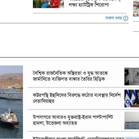
লক্ষ্য হ্যাটট্রিক শিরোপা
সকল খবর
বৈশ্বিক রাজনৈতিক অস্থিরতা ও যুদ্ধ আতঙ্কে
জার্মানিতে ব্যক্তিগত বাঙ্কার তৈরির হিড়িক
কট্টরপন্থি ইহুদিদের বিরুদ্ধে কঠোর ব্যবস্থার নির্দেশ
নেতানিয়াহুর
উপসাগরে আবারও যুক্তরাষ্ট্র-ইরান পাল্টাপাল্টি
হামলা, উত্তেজনা অব্যাহত