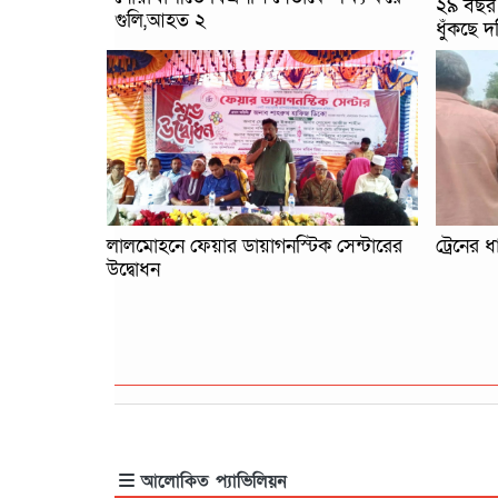
২৯ বছর ধ
গুলি,আহত ২
ধুঁকছে দ
লালমোহনে ফেয়ার ডায়াগনস্টিক সেন্টারের
ট্রেনের 
উদ্বোধন
আলোকিত প্যাভিলিয়ন