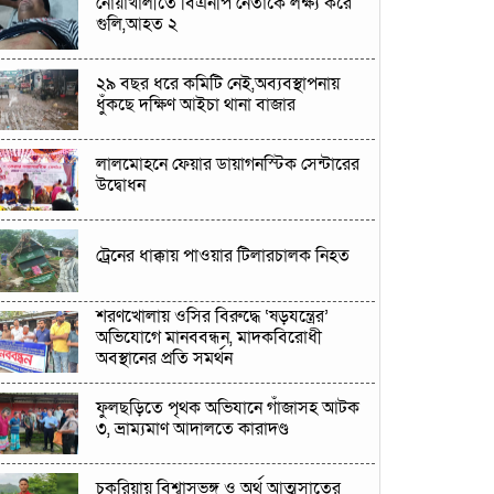
নোয়াখালীতে বিএনপি নেতাকে লক্ষ্য করে
গুলি,আহত ২
২৯ বছর ধরে কমিটি নেই,অব্যবস্থাপনায়
ধুঁকছে দক্ষিণ আইচা থানা বাজার
লালমোহনে ফেয়ার ডায়াগনস্টিক সেন্টারের
উদ্বোধন
ট্রেনের ধাক্কায় পাওয়ার টিলারচালক নিহত
শরণখোলায় ওসির বিরুদ্ধে ‘ষড়যন্ত্রের’
অভিযোগে মানববন্ধন, মাদকবিরোধী
অবস্থানের প্রতি সমর্থন
ফুলছড়িতে পৃথক অভিযানে গাঁজাসহ আটক
৩, ভ্রাম্যমাণ আদালতে কারাদণ্ড
চকরিয়ায় বিশ্বাসভঙ্গ ও অর্থ আত্মসাতের