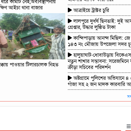
রে কমিটি নেই,অব্যবস্থাপনায়
ক্ষিণ আইচা থানা বাজার
আত্রাইয়ে ট্রাক্টর চুরি
লালপুরে দুর্ধর্ষ ছিনতাই: দুই আ
গ্রেপ্তার, উদ্ধার লুণ্ঠিত টাকা
কান্দিপাড়ায় আনন্দ মিছিল: জ
১৪৩ নং মৌজায় উপজেলা সদর চূড়
হালুয়াঘাট-ধোবাউড়ায় বিকেএ
নতুন শাখার সম্ভাবনা: সরেজমিনে 
ধাক্কায় পাওয়ার টিলারচালক নিহত
ক্রীড়া সচিবের পরিদর্শন
অষ্টগ্রামে পুলিশের অভিযানে ৪
গাঁজা সহ ২ জন মাদক কারবারি 
স