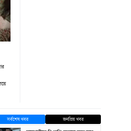
গের
ালয়ে
সর্বশেষ খবর
জনপ্রিয় খবর