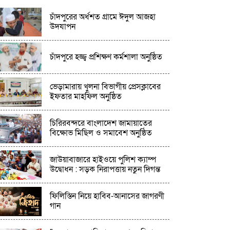
চাঁদপুরের অর্ধশত গ্রামে ঈদুল আজহা
উদযাপন
চাঁদপুরে হজ্জ্ব প্রশিক্ষণ কর্মশালা অনুষ্ঠিত
ভেড়ামারায় খুলনা বিভাগীয় প্রেসক্লাবের
ইফতার মাহফিল অনুষ্ঠিত
চিরিরবন্দরে বাংলাদেশ জামায়াতের
বিক্ষোভ মিছিল ও সমাবেশ অনুষ্ঠিত
জাউয়াবাজারে হাইওয়ে পুলিশ ক্যাম্প
উদ্বোধন : সড়ক নিরাপত্তায় নতুন দিগন্ত
ফিলিস্তিন নিয়ে হাবিব-আনাসের জাগরণী
গান