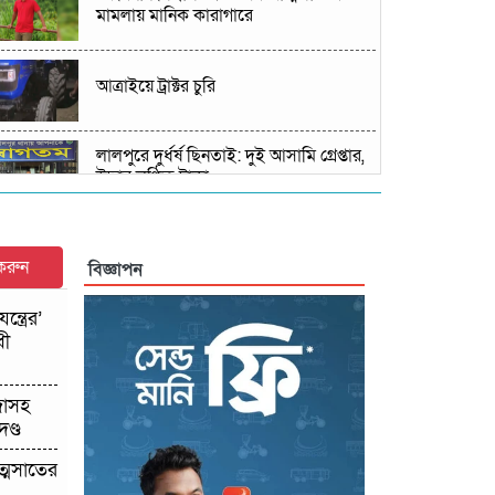
মামলায় মানিক কারাগারে
আত্রাইয়ে ট্রাক্টর চুরি
লালপুরে দুর্ধর্ষ ছিনতাই: দুই আসামি গ্রেপ্তার,
উদ্ধার লুণ্ঠিত টাকা
কান্দিপাড়ায় আনন্দ মিছিল: জে এল–১৪৩ নং
মৌজায় উপজেলা সদর চূড়ান্ত
 করুন
বিজ্ঞাপন
হালুয়াঘাট-ধোবাউড়ায় বিকেএসপির নতুন
ত্রের’
শাখার সম্ভাবনা: সরেজমিনে যুব ও ক্রীড়া
ধী
সচিবের পরিদর্শন
অষ্টগ্রামে পুলিশের অভিযানে ৪ কেজি গাঁজা
জাসহ
সহ ২ জন মাদক কারবারি আটক
ণ্ড
ত্মসাতের
শেরপুরের শ্রীবরদীতে বৃদ্ধের ঝুলন্ত মরদেহ