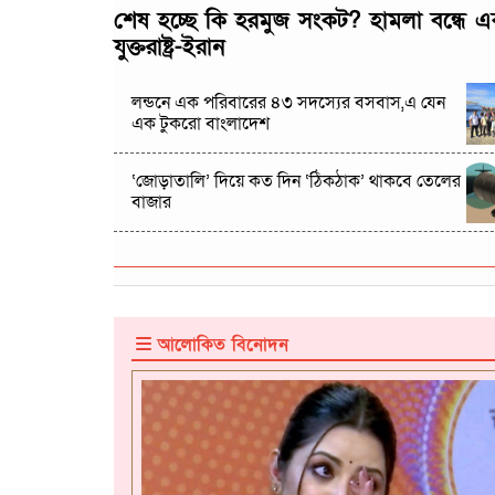
শেষ হচ্ছে কি হরমুজ সংকট? হামলা বন্ধে
যুক্তরাষ্ট্র-ইরান
লন্ডনে এক পরিবারের ৪৩ সদস্যের বসবাস,এ যেন
এক টুকরো বাংলাদেশ
‘জোড়াতালি’ দিয়ে কত দিন ‘ঠিকঠাক’ থাকবে তেলের
বাজার
আলোকিত বিনোদন