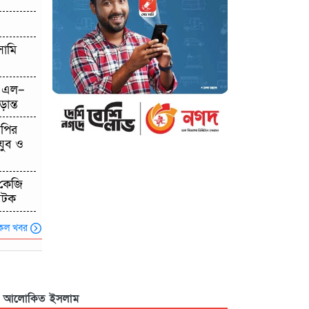
উদ্ধার: হত্যা নাকি আত্মহত্যা বাড়ছে ধোঁয়াশা
ধুনটে ভ্রাম্যমাণ আদালতের অভিযানে ৩২টি
সামি
চায়না দুয়ারী জাল জব্দ,পুড়িয়ে ধ্বংস
ে এল–
বিশ্ব মাতৃদুগ্ধ সপ্তাহ উপলক্ষে বাগাতিপাড়ায়
ান্ত
সমাপনী অনুষ্ঠান
সপির
যুব ও
 কেজি
আটক
কল খবর
আলোকিত ইসলাম