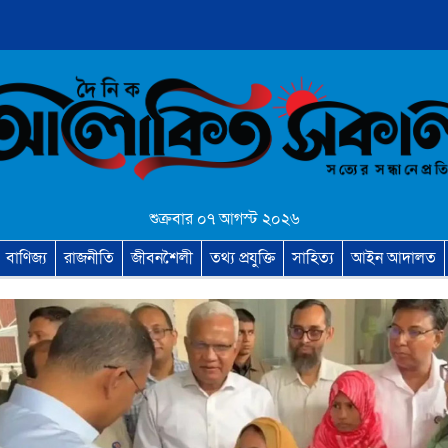
শুক্রবার ০৭ আগস্ট ২০২৬
বাণিজ্য
রাজনীতি
জীবনশৈলী
তথ্য প্রযুক্তি
সাহিত্য
আইন আদালত