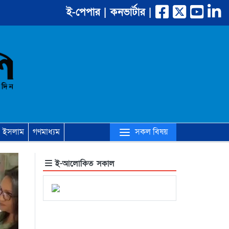
ই-পেপার |
কনভার্টার |
(current)
সকল বিষয়
ইসলাম
গণমাধ্যম
ই-আলোকিত সকাল