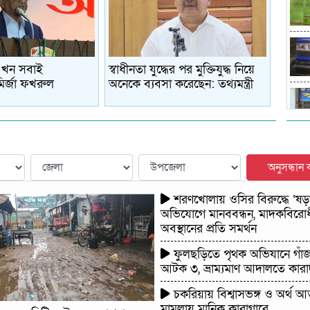
এখন সবাই
স্বাধীনতা যুদ্ধের পর মুক্তিযুদ্ধ নিয়ে
মির্জা ফখরুল
অনেকে ব্যবসা করেছেন: তথ্যমন্ত্রী
অনুসন্ধান
শরণখোলায় ওসির বিরুদ্ধে ‘ষড়যন্
অভিযোগে মানববন্ধন, মাদকবিরো
অবস্থানের প্রতি সমর্থন
ফুলছড়িতে পৃথক অভিযানে গাঁ
আটক ৩, ভ্রাম্যমাণ আদালতে কারাদ
চকরিয়ায় বিশ্বাসভঙ্গ ও অর্থ আ
মামলায় মানিক কারাগারে