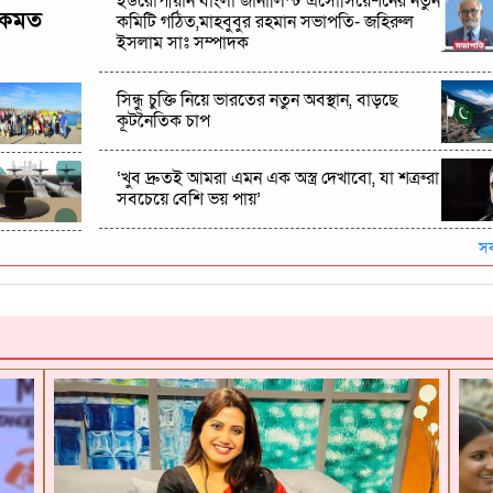
ইউরোপীয়ান বাংলা জার্নালিস্ট এসোসিয়েশনের নতুন
 একমত
কমিটি গঠিত,মাহবুবুর রহমান সভাপতি- জহিরুল
ইসলাম সাঃ সম্পাদক
সিন্ধু চুক্তি নিয়ে ভারতের নতুন অবস্থান, বাড়ছে
কূটনৈতিক চাপ
‘খুব দ্রুতই আমরা এমন এক অস্ত্র দেখাবো, যা শত্রুরা
সবচেয়ে বেশি ভয় পায়’
স