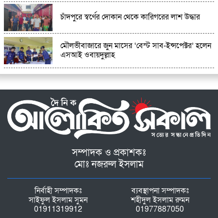
চাঁদপুরে স্বর্ণের দোকান থেকে কারিগরের লাশ উদ্ধার
মৌলভীবাজারে জুন মাসের ‘বেস্ট সাব-ইন্সপেক্টর’ হলেন
এসআই ওবায়দুল্লাহ
সম্পাদক ও প্রকাশকঃ
মোঃ নজরুল ইসলাম
নির্বাহী সম্পাদকঃ
ব্যবস্থাপনা সম্পাদকঃ
সাইফুল ইসলাম সুমন
শহীদুল ইসলাম রুমন
01911319912
01977887050