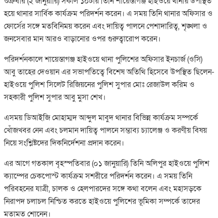
শুক্রবার (২ জানুয়ারি) সকাল ১০টায় তিনি শায়েস্তাগঞ্জ হাইওয়ে থানায় উপস্থিত
হয়ে থানার সার্বিক কার্যক্রম পরিদর্শন করেন। এ সময় তিনি থানার অফিসার ও
ফোর্সের সঙ্গে মতবিনিময় করেন এবং দায়িত্ব পালনে পেশাদারিত্ব, শৃঙ্খলা ও
জনসেবার মান আরও বাড়ানোর ওপর গুরুত্বারোপ করেন।
পরিদর্শনকালে শায়েস্তাগঞ্জ হাইওয়ে থানা পুলিশের অফিসার ইনচার্জ (ওসি)
আবু তাহের দেওয়ান এর সভাপতিত্বে বিশেষ অতিথি হিসেবে উপস্থিত ছিলেন-
হাইওয়ে পুলিশ সিলেট রিজিয়নের পুলিশ সুপার মোঃ রেজাউল করিম ও
সহকারী পুলিশ সুপার আবু মুসা শেখ।
এসময় ডিআইজি মোহাম্মদ আব্দুল মাবুদ থানার বিভিন্ন কার্যক্রম সম্পর্কে
খোঁজখবর নেন এবং চলমান দায়িত্ব পালনে সম্ভাব্য চ্যালেঞ্জ ও করণীয় বিষয়
নিয়ে সংশ্লিষ্টদের দিকনির্দেশনা প্রদান করেন।
এর আগে গতকাল বৃহস্পতিবার (০১ জানুয়ারি) তিনি অলিপুর হাইওয়ে পুলিশ
ক্যাম্পের চেকপোস্ট কার্যক্রম সশরীরে পরিদর্শন করেন। এ সময় তিনি
পরিবহনের যাত্রী, চালক ও হেলপারদের সঙ্গে কথা বলেন এবং মহাসড়কে
নিরাপদ চলাচল নিশ্চিত করতে হাইওয়ে পুলিশের ভূমিকা সম্পর্কে তাদের
মতামত শোনেন।