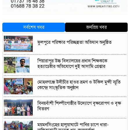
সর্বশেষ খবর
জনপ্রিয় খবর
ফুলপুরে পরিষ্কার পরিচ্ছন্নতা অভিযান অনুষ্ঠিত
পিয়ারাপুর উচ্চ বিদ্যালয়ের প্রধান শিক্ষককে
হত্যাচেষ্টার অভিযোগে দুই আসামি গ্রেপ্তার
মোহনগঞ্জে উদীচীর হাওর ভ্রমণ ও উকিল মুন্সী স্মৃতি
কেন্দ্রে সাংস্কৃতিক অনুষ্ঠান
বিনয়বাঁশী শিল্পীগোষ্ঠীর উদ্যোগে বৃক্ষরোপণ ও বৃক্ষ
বিতরণ
ময়মনসিংহের হালুয়াঘাটে পানির চাপে ধারা-