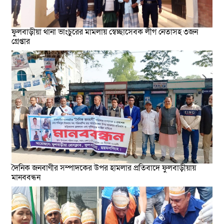
ফুলবাড়ীয়া থানা ভাংচুরের মামলায় স্বেচ্ছাসেবক লীগ নেতাসহ ৩জন
গ্রেপ্তার
দৈনিক জনবাণীর সম্পাদকের উপর হামলার প্রতিবাদে ফুলবাড়ীয়ায়
মানববন্ধন