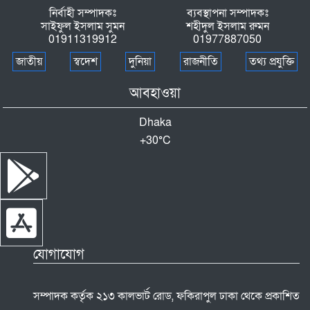
নির্বাহী সম্পাদকঃ
ব্যবস্থাপনা সম্পাদকঃ
সাইফুল ইসলাম সুমন
শহীদুল ইসলাম রুমন
সংবাদ পত্রই যে কোন একটি দেশের মূল চালিকা
01911319912
01977887050
শক্তি - টাঙ্গাইলে সাপ্তাহিক সময় তরঙ্গ পত্রিকার
প্রকাশনা অনুষ্ঠানে প্রতিমন্ত্রী টুকু
জাতীয়
স্বদেশ
দুনিয়া
রাজনীতি
তথ্য প্রযুক্তি
টাকা না পেলেই নির্যাতন : রাজশাহী কেন্দ্রীয়
আবহাওয়া
কারাগারে কারারক্ষী রাসেলের দৌরাত্ম্য
Dhaka
টাঙ্গাইলে মাদরাসা ও এতিমখানার প্রায় সাড়ে তিন
+
30°
C
হাজার শিক্ষার্থীকে দুপুরের খাবার খাওয়ালেন
প্রতিমন্ত্রী টুকু
নোয়াখালীতে তিন হত্যা মামলার আসামি গ্রেপ্তার
যোগাযোগ
সম্পাদক কর্তৃক ২১৩ কালভার্ট রোড, ফকিরাপুল ঢাকা থেকে প্রকাশিত