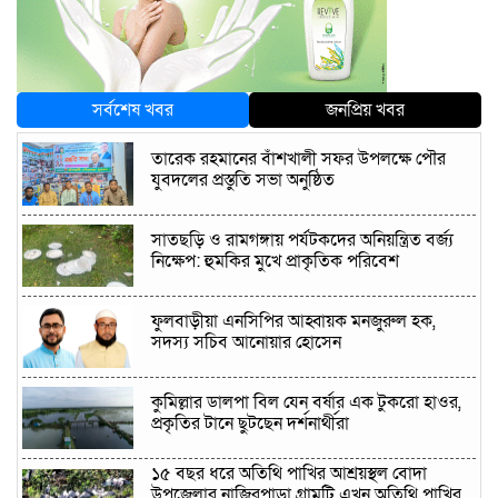
সর্বশেষ খবর
জনপ্রিয় খবর
তারেক রহমানের বাঁশখালী সফর উপলক্ষে পৌর
যুবদলের প্রস্তুতি সভা অনুষ্ঠিত
সাতছড়ি ও রামগঙ্গায় পর্যটকদের অনিয়ন্ত্রিত বর্জ্য
নিক্ষেপ: হুমকির মুখে প্রাকৃতিক পরিবেশ
ফুলবাড়ীয়া এনসিপির আহ্বায়ক মনজুরুল হক,
সদস্য সচিব আনোয়ার হোসেন
কুমিল্লার ডালপা বিল যেন বর্ষার এক টুকরো হাওর,
প্রকৃতির টানে ছুটছেন দর্শনার্থীরা
১৫ বছর ধরে অতিথি পাখির আশ্রয়স্থল বোদা
উপজেলার নাজিরপাড়া গ্রামটি এখন অতিথি পাখির