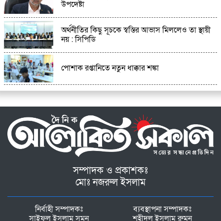
উপদেষ্টা
অর্থনীতির কিছু সূচকে স্বস্তির আভাস মিললেও তা স্থায়ী
নয় : সিপিডি
পোশাক রপ্তানিতে নতুন ধাক্কার শঙ্কা
সম্পাদক ও প্রকাশকঃ
মোঃ নজরুল ইসলাম
নির্বাহী সম্পাদকঃ
ব্যবস্থাপনা সম্পাদকঃ
সাইফুল ইসলাম সুমন
শহীদুল ইসলাম রুমন