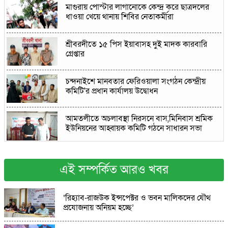
মাগুরায় পোস্টার লাগানোকে কেন্দ্র করে ছাত্রদলের
ধাওয়া খেয়ে থানায় শিবির নেতাকর্মীরা
শ্রীবরদীতে ১৫ পিস ইয়াবাসহ দুই মাদক কারবারি
গ্রেপ্তার
চন্দনাইশে মানবতার ফেরিওয়ালা সংগঠন কেন্দ্রীয়
কমিটি'র প্রধান কার্যালয় উদ্বোধন
আমতলীতে অচলাবস্থা নিরসনে বাস,মিনিবাস শ্রমিক
ইউনিয়নের আহ্বায়ক কমিটি গঠনে সাধারন সভা
আড়াইহাজারে দুপ্তরা ইউনিয়নের চেয়ারম্যান পদে
শহীদুল ইসলাম শহীদের নির্বাচনীর সালাম ও সমর্থন
এই সম্পর্কিত আরও খবর
প্রত্যাশী
গজারিয়ায় ১৩ বছরের কিশোরীকে ধর্ষণের
‘রিহ্যাব-রাজউক ইন্সপেক্টর ও ভবন মালিকদের যৌথ
অভিযোগ,পরিবারের দাবি ৬ মাসের অন্তঃসত্ত্ব
প্রযোজনায় অনিয়ম হচ্ছে’