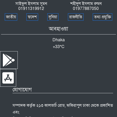
সাইফুল ইসলাম সুমন
শহীদুল ইসলাম রুমন
01911319912
01977887050
জাতীয়
স্বদেশ
দুনিয়া
রাজনীতি
তথ্য প্রযুক্তি
আবহাওয়া
Dhaka
+
33°
C
যোগাযোগ
সম্পাদক কর্তৃক ২১৩ কালভার্ট রোড, ফকিরাপুল ঢাকা থেকে প্রকাশিত
এবং