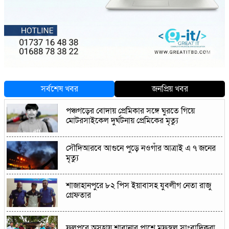
সর্বশেষ খবর
জনপ্রিয় খবর
পঞ্চগড়ের বোদায় প্রেমিকার সঙ্গে ঘুরতে গিয়ে
মোটরসাইকেল দুর্ঘটনায় প্রেমিকের মৃত্যু
সৌদিআরবে আগুনে পুড়ে নওগাঁর আত্রাই এ ৭ জনের
মৃত্যু
শাজাহানপুরে ৮২ পিস ইয়াবাসহ যুবলীগ নেতা রাজু
গ্রেফতার
ফুলপুরে অসহায় শাবানার পাশে মফস্বল সাংবাদিকরা