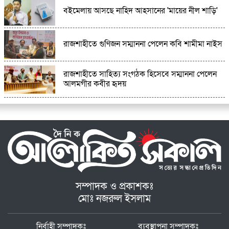
বইমেলায় আসছে নাহিদ আহসানের 'মায়ের নীল শাড়ি'
রাজশাহীতে গুণিজন সম্মাননা পেলেন কবি শামীমা নাইস
রাজশাহীতে সাহিত্য সংগঠক হিসেবে সম্মাননা পেলেন
আলমগীর কবীর হৃদয়
সম্পাদক ও প্রকাশকঃ
মোঃ নজরুল ইসলাম
নির্বাহী সম্পাদকঃ
ব্যবস্থাপনা সম্পাদকঃ