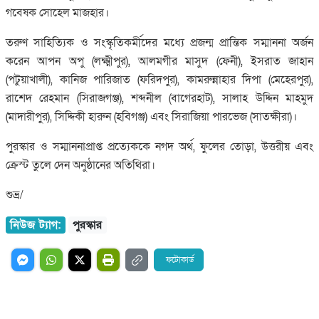
গবেষক সোহেল মাজহার।
তরুণ সাহিত্যিক ও সংস্কৃতিকর্মীদের মধ্যে প্রজন্ম প্রান্তিক সম্মাননা অর্জন
করেন আপন অপু (লক্ষ্মীপুর), আলমগীর মাসুদ (ফেনী), ইসরাত জাহান
(পটুয়াখালী), কানিজ পারিজাত (ফরিদপুর), কামরুন্নাহার দিপা (মেহেরপুর),
রাশেদ রেহমান (সিরাজগঞ্জ), শব্দনীল (বাগেরহাট), সালাহ উদ্দিন মাহমুদ
(মাদারীপুর), সিদ্দিকী হারুন (হবিগঞ্জ) এবং সিরাজিয়া পারভেজ (সাতক্ষীরা)।
পুরস্কার ও সম্মাননাপ্রাপ্ত প্রত্যেককে নগদ অর্থ, ফুলের তোড়া, উত্তরীয় এবং
ক্রেস্ট তুলে দেন অনুষ্ঠানের অতিথিরা।
শুভ্র/
নিউজ ট্যাগ:
পুরস্কার
ফটোকার্ড