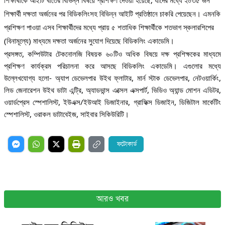
শিক্ষার্থী দক্ষতা অর্জনের পর বিডিকলিংসহ বিভিন্ন আইটি প্রতিষ্ঠানে চাকরি পেয়েছেন। এমনকি
প্রশিক্ষণ পাওয়া এসব শিক্ষার্থীদের মধ্যে প্রায় ৫ শতাধিক শিক্ষার্থীকে শতভাগ স্কলারশিপের
(বিনামূল্যে) মাধ্যমে দক্ষতা অর্জনের সুযোগ দিয়েছে বিডিকলিং একাডেমি।
প্রসঙ্গত, কম্পিউটার টেকনোলজি বিষয়ক ৬০টিও অধিক বিষয়ে দক্ষ প্রশিক্ষকের মাধ্যমে
প্রশিক্ষণ কার্যক্রম পরিচালনা করে আসছে বিডিকলিং একাডেমি। এগুলোর মধ্যে
উল্লেখযোগ্য হলো- অ্যাপ ডেভেলপার উইথ ফ্লাটার, মার্ন স্টাক ডেভেলপার, নেটওয়ার্কিং,
লিড জেনারেশন উইথ ডাটা এন্ট্রি, অ্যাডভান্স এক্সেল এক্সপার্ট, ভিডিও অ্যান্ড মোশন এডিটর,
ওয়ার্ডপ্রেস স্পেশালিস্ট, ইউএক্স/ইউআই ডিজাইনার, গ্রাফিক্স ডিজাইন, ডিজিটাল মার্কেটিং
স্পেশালিস্ট, ওরাকল ডাটাবেইজ, সাইবার সিকিউরিটি।
ফটোকার্ড
আরও খবর