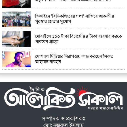
ডিজাইনে ‘বিডিকলিংয়ের গল্প’ সাজিয়ে আকর্ষণীয়
পুরস্কার জেতার সুযোগ
মোবাইলে ১০০ টাকা রিচার্জে ৪৪ টাকা ব্যবহার করতে
পারবেন গ্রাহক
সোশ্যাল মিডিয়ার নিরাপত্তায় কাজ করছেন সৈকত
আহমেদ রায়হান
সম্পাদক ও প্রকাশকঃ
মোঃ নজরুল ইসলাম