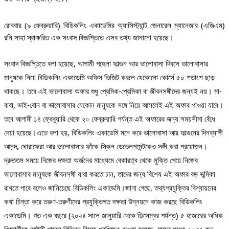
রোববার (৯ ফেব্রুয়ারি) বিডিকলিং একাডেমির অ্যাসিস্ট্যান্ট জেনারেল ম্যানেজার (এজিএম)
রনি সাহা স্বাক্ষরিত এক সংবাদ বিজ্ঞপ্তিতে এসব তথ্য জানানো হয়েছে।
সংবাদ বিজ্ঞপ্তিতে বলা হয়েছে, আগামী পহেলা ফাল্গুন আর ভালোবাসা দিবসে ভালোবাসার
মানুষকে নিয়ে বিডিকলিং একাডেমি অফিস ভিজিট করলে যেকোনো কোর্সে ৫০ শতাংশ ছাড়
থাকছে। তবে এই ভালোবাসা অফার শুধু প্রেমিক-প্রেমিকা বা জীবনসঙ্গীদের জন্যই নয়। মা-
বাবা, ভাই-বোন বা ভালোবাসার যেকোন মানুষকে সঙ্গে নিয়ে আসলেই এই অফার পাওয়া যাবে।
তবে আগামী ১৪ ফ্রেবুয়ারি থেকে ২০ ফেব্রুয়ারি পর্যন্ত এই অফারের জন্য সময়সীমা বেঁধে
দেয়া হয়েছে।এতে বলা হয়, বিডিকলিং একাডেমি মনে করে ভালোবাসা আর ফাল্গুনের দিনব্যাপী
আনন্দ, ঘোরাফেরা আর ভালোবাসার ফাঁকে স্কিল ডেভেলপমেন্টকেও সঙ্গী করা প্রয়োজন।
দ্রুততম সময়ে নিজের দক্ষতা অর্জনের মাধ্যেমে বেকারত্ব থেকে মুক্তি পেয়ে নিজের
ভালোবাসার মানুষকে জীবনসঙ্গী যারা করতে চান, তাদের জন্য বিশেষ এই অফার বড় ভূমিকা
রাখতে পারে বলেও জানিয়েছে বিডিকলিং একাডেমি।জানা গেছে, তথ্যপ্রযুক্তির বিশ্বায়নের
কথা চিন্তা করে তরুণ-তরুণীদের প্রযুক্তিগত দক্ষতা উন্নয়নে কাজ করছে বিডিকলিং
একাডেমি। গত এক বছরে (২০২৪ সালে জানুয়ারি থেকে ডিসেম্বর পর্যন্ত) ৫ হাজারের অধিক
শিক্ষার্থীকে আইটি খাতের বিভিন্ন বিষয়ে প্রশিক্ষণ দেওয়া হয়েছে, যাদের মধ্যে ২০৩৫ জন