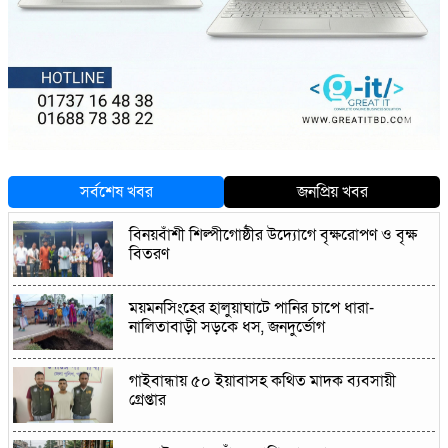
সর্বশেষ খবর
জনপ্রিয় খবর
বিনয়বাঁশী শিল্পীগোষ্ঠীর উদ্যোগে বৃক্ষরোপণ ও বৃক্ষ
বিতরণ
ময়মনসিংহের হালুয়াঘাটে পানির চাপে ধারা-
নালিতাবাড়ী সড়কে ধস, জনদুর্ভোগ
গাইবান্ধায় ৫০ ইয়াবাসহ কথিত মাদক ব্যবসায়ী
গ্রেপ্তার