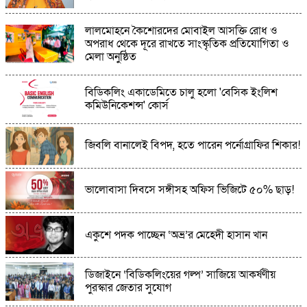
গাইবান্ধায় ৫০ ইয়াবাসহ কথিত মাদক ব্যবসায়ী
লালমোহনে কৈশোরদের মোবাইল আসক্তি রোধ ও
গ্রেপ্তার
অপরাধ থেকে দূরে রাখতে সাংস্কৃতিক প্রতিযোগিতা ও
মেলা অনুষ্ঠিত
অনলাইন জুয়ার ফাঁদে কাশিমপুর, বাড়ছে যুবকদের
আসক্তি
বিডিকলিং একাডেমিতে চালু হলো 'বেসিক ইংলিশ
কমিউনিকেশন্স' কোর্স
অনলাইন জুয়া ও মাদকমুক্ত সমাজ গড়ার লক্ষ্যে
আত্রাইয়ে প্রবাসী মিলনের ব্যতিক্রমী উদ্যোগ
জিবলি বানালেই বিপদ, হতে পারেন পর্নোগ্রাফির শিকার!
জুলাই জাদুঘরে কোনো ধরনের দলীয় ইতিহাস দেখতে
ভালোবাসা দিবসে সঙ্গীসহ অফিস ভিজিটে ৫০% ছাড়!
চাই না: নাহিদ ইসলাম
একুশে পদক পাচ্ছেন ‘অভ্র’র মেহেদী হাসান খান
ডিজাইনে ‘বিডিকলিংয়ের গল্প’ সাজিয়ে আকর্ষণীয়
পুরস্কার জেতার সুযোগ