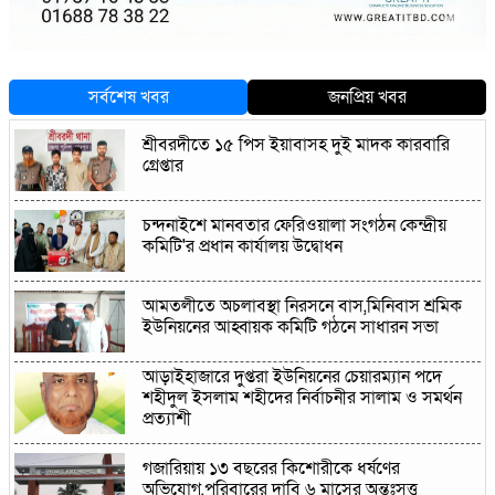
সর্বশেষ খবর
জনপ্রিয় খবর
শ্রীবরদীতে ১৫ পিস ইয়াবাসহ দুই মাদক কারবারি
গ্রেপ্তার
চন্দনাইশে মানবতার ফেরিওয়ালা সংগঠন কেন্দ্রীয়
কমিটি'র প্রধান কার্যালয় উদ্বোধন
আমতলীতে অচলাবস্থা নিরসনে বাস,মিনিবাস শ্রমিক
ইউনিয়নের আহ্বায়ক কমিটি গঠনে সাধারন সভা
আড়াইহাজারে দুপ্তরা ইউনিয়নের চেয়ারম্যান পদে
শহীদুল ইসলাম শহীদের নির্বাচনীর সালাম ও সমর্থন
প্রত্যাশী
গজারিয়ায় ১৩ বছরের কিশোরীকে ধর্ষণের
অভিযোগ,পরিবারের দাবি ৬ মাসের অন্তঃসত্ত্ব