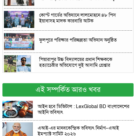
কোস্ট গার্ডের অভিযানে লালমোহনে ৪৮ পিস
ইয়াবাসহ মাদক কারবারি আটক
ফুলপুরে পরিষ্কার পরিচ্ছন্নতা অভিযান অনুষ্ঠিত
পিয়ারাপুর উচ্চ বিদ্যালয়ের প্রধান শিক্ষককে
হত্যাচেষ্টার অভিযোগে দুই আসামি গ্রেপ্তার
মোহনগঞ্জে উদীচীর হাওর ভ্রমণ ও উকিল মুন্সী স্মৃতি
কেন্দ্রে সাংস্কৃতিক অনুষ্ঠান
এই সম্পর্কিত আরও খবর
বিনয়বাঁশী শিল্পীগোষ্ঠীর উদ্যোগে বৃক্ষরোপণ ও বৃক্ষ
আইন হবে ডিজিটাল : LexGlobal BD বাংলাদেশের
বিতরণ
আইনি ভবিষ্যৎ
ময়মনসিংহের হালুয়াঘাটে পানির চাপে ধারা-
এআই-এর মানবকেন্দ্রিক ভবিষ্যৎ নির্মাণ–এআই
নালিতাবাড়ী সড়কে ধস, জনদুর্ভোগ
ইমপ্যাক্ট সামিট ২০২৬