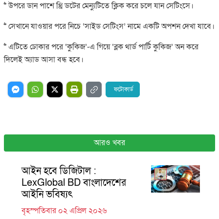
>> উপরে ডান পাশে থ্রি ডটের মেন্যুটিতে ক্লিক করে চলে যান সেটিংসে।
>> সেখানে যাওয়ার পরে নিচে ‘সাইড সেটিংস’ নামে একটি অপশন দেখা যাবে।
>> এটিতে ঢোকার পরে ‘কুকিজ’-এ গিয়ে ‘ব্লক থার্ড পার্টি কুকিজ’ অন করে
দিলেই অ্যাড আসা বন্ধ হবে।
ফটোকার্ড
আরও খবর
আইন হবে ডিজিটাল :
LexGlobal BD বাংলাদেশের
আইনি ভবিষ্যৎ
বৃহস্পতিবার ০২ এপ্রিল ২০২৬