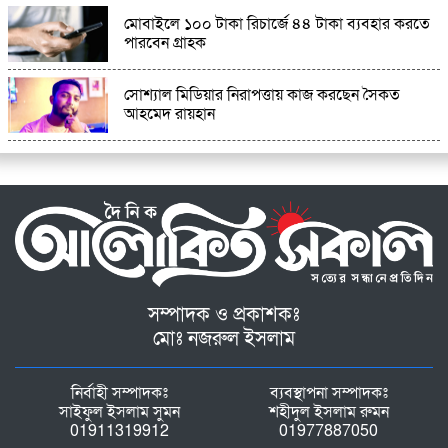
মোবাইলে ১০০ টাকা রিচার্জে ৪৪ টাকা ব্যবহার করতে
পারবেন গ্রাহক
সোশ্যাল মিডিয়ার নিরাপত্তায় কাজ করছেন সৈকত
আহমেদ রায়হান
সম্পাদক ও প্রকাশকঃ
মোঃ নজরুল ইসলাম
নির্বাহী সম্পাদকঃ
ব্যবস্থাপনা সম্পাদকঃ
সাইফুল ইসলাম সুমন
শহীদুল ইসলাম রুমন
01911319912
01977887050