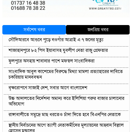
সর্বশেষ খবর
জনপ্রিয় খবর
সৌদিআরবে আগুনে পুড়ে নওগাঁর আত্রাই এ ৭ জনের মৃত্যু
শাজাহানপুরে ৮২ পিস ইয়াবাসহ যুবলীগ নেতা রাজু গ্রেফতার
ফুলপুরে অসহায় শাবানার পাশে মফস্বল সাংবাদিকরা
সাংবাদিক আবুল কাশেমের বিরুদ্ধে মিথ্যা মামলা প্রত্যাহারের দাবিতে
চকরিয়ায় মানববন্ধন
বৃক্ষরোপণে সাজাই দেশ, সবার আগে বাংলাদেশ
উচ্চ আদালতের নির্দেশনা অমান্য করে ইলিশিয়া গরুর বাজার চালানোর
অভিযোগ
রাঙ্গাবালী‌তে সমু‌দ্রে মাছ ধরতেও চাঁদা দি‌তে হ‌বে বিএনপির নেতাকে
স্থানীয় নির্বাচনের আগে ত্যাগী নেতাকর্মীদের মূল্যায়নের আহ্বান বিল্লাল
হোসেন মন্ডলের