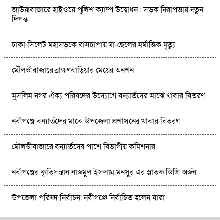
জাউয়াবাজারে হাইওয়ে পুলিশ ক্যাম্প উদ্বোধন : সড়ক নিরাপত্তায় নতুন
দিগন্ত
ঢাকা-সিলেট মহাসড়কে বাসচাপায় মা-ছেলের মর্মান্তিক মৃত্যু
মৌলভীবাজারে ব্রাহ্মণবাড়িয়ার মেয়ের অনশন
মুসলিম নগর ঐক্য পরিষদের উদ্যোগে বন্যার্তদের মাঝে খাবার বিতরণ
নবীগঞ্জে বন্যার্তদের মাঝে উপজেলা প্রশাসনের খাবার বিতরণ
মৌলভীবাজারে বন্যার্তদের পাশে বিভাগীয় কমিশনার
নবীগঞ্জের কৃতিসন্তান নাজমুল ইসলাম মনসুর এর স্নাতক ডিগ্রি অর্জন
উপজেলা পরিষদ নির্বাচন: নবীগঞ্জে নির্বাচিত হলেন যারা