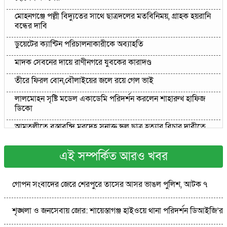
মোহনগঞ্জে পল্লী বিদ্যুতের সাথে ছাত্রদলের মতবিনিময়, গ্রাহক হয়রানি
বন্ধের দাবি
ডুয়েটের ক্যান্টিন পরিচালনাকারীকে অব্যাহতি
মাদক সেবনের দায়ে রাণীনগরে যুবকের কারাদণ্ড
তীরে ফিরল বোন,বৌলাইয়ের জলে রয়ে গেল ভাই
লালমোহন সৃষ্টি মডেল একাডেমি পরিদর্শন করলেন শাহারুখ হাফিজ
ডিকো
আমতলীতে বস্তাবন্দি মরদেহ সনাক্ত,স্কুল ছাত্র হত্যার বিচার দাবীতে
বিক্ষোভ ও মানববন্ধন
এই সম্পর্কিত আরও খবর
শ্রীপুরের শান্তি-শৃঙ্খলা রক্ষায় ভিলেজ ডিফেন্স পার্টি গঠন ও উদ্বোধন
গোপন সংবাদের জেরে শেরপুরে তাসের আসর ভাঙল পুলিশ, আটক ৭
শৃঙ্খলা ও জনসেবায় জোর: শায়েস্তাগঞ্জ হাইওয়ে থানা পরিদর্শন ডিআইজি’র