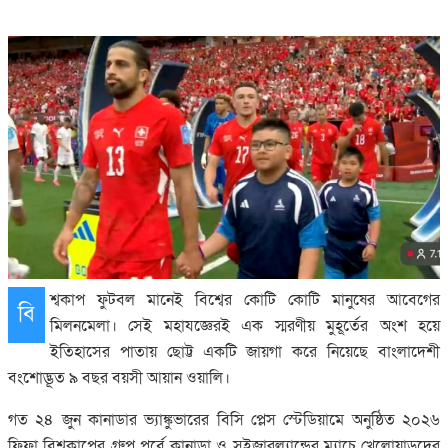
শ্বকাপ ফুটবল মানেই বিশ্বের কোটি কোটি মানুষের আবেগের
বি
মিলনমেলা। সেই মহাযজ্ঞেরই এক স্মরণীয় মুহূর্তের অংশ হয়ে
ইতিহাসের পাতায় ছোট্ট একটি জায়গা করে নিয়েছে বাংলা‌দেশী
বংশোদ্ভূত ৯ বছর বয়সী আয়ান ওয়ালি।
গত ২৪ জুন কানাডার ভ্যাঙ্কুভারের বিসি প্লেস স্টেডিয়ামে অনুষ্ঠিত ২০২৬
ফিফা বিশ্বকাপের গ্রুপ পর্বে কানাডা ও সুইজারল্যান্ডের ম্যাচে খেলোয়াড়দের