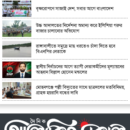
বৃক্ষরোপণে সাজাই দেশ, সবার আগে বাংলাদেশ
আমতলীতে বস্তাবন্দি মরদেহ সনাক্ত,স্কুল ছাত্র হত্যার
বিচার দাবীতে বিক্ষোভ ও মানববন্ধন
উচ্চ আদালতের নির্দেশনা অমান্য করে ইলিশিয়া গরুর
বাজার চালানোর অভিযোগ
রাঙ্গাবালী‌তে সমু‌দ্রে মাছ ধরতেও চাঁদা দি‌তে হ‌বে
বিএনপির নেতাকে
স্থানীয় নির্বাচনের আগে ত্যাগী নেতাকর্মীদের মূল্যায়নের
আহ্বান বিল্লাল হোসেন মন্ডলের
মোহনগঞ্জে পল্লী বিদ্যুতের সাথে ছাত্রদলের মতবিনিময়,
গ্রাহক হয়রানি বন্ধের দাবি