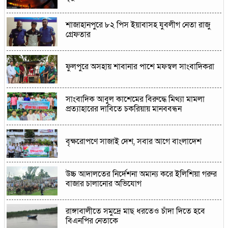
শাজাহানপুরে ৮২ পিস ইয়াবাসহ যুবলীগ নেতা রাজু
গ্রেফতার
ফুলপুরে অসহায় শাবানার পাশে মফস্বল সাংবাদিকরা
সাংবাদিক আবুল কাশেমের বিরুদ্ধে মিথ্যা মামলা
প্রত্যাহারের দাবিতে চকরিয়ায় মানববন্ধন
বৃক্ষরোপণে সাজাই দেশ, সবার আগে বাংলাদেশ
উচ্চ আদালতের নির্দেশনা অমান্য করে ইলিশিয়া গরুর
বাজার চালানোর অভিযোগ
রাঙ্গাবালী‌তে সমু‌দ্রে মাছ ধরতেও চাঁদা দি‌তে হ‌বে
বিএনপির নেতাকে