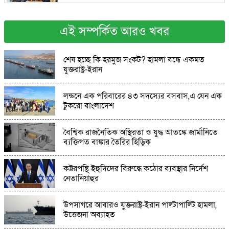
কান্দিপাড়ায় আনন্দ মিছিল: জে এল–১৪৩ নং মৌজায়
উপজেলা সদর চূড়ান্ত
এই সম্পর্কিত আরও খবর
হালুয়াঘাট-ধোবাউড়ায় বিকেএসপির নতুন শাখার
শেষ হচ্ছে কি হরমুজ সংকট? হামলা বন্ধে একমত
সম্ভাবনা: সরেজমিনে যুব ও ক্রীড়া সচিবের পরিদর্শন
যুক্তরাষ্ট্র-ইরান
অষ্টগ্রামে পুলিশের অভিযানে ৪ কেজি গাঁজা সহ ২ জন
লন্ডনে এক পরিবারের ৪৩ সদস্যের বসবাস,এ যেন এক
মাদক কারবারি আটক
টুকরো বাংলাদেশ
শেরপুরের শ্রীবরদীতে বৃদ্ধের ঝুলন্ত মরদেহ উদ্ধার:
বৈশ্বিক রাজনৈতিক অস্থিরতা ও যুদ্ধ আতঙ্কে জার্মানিতে
হত্যা নাকি আত্মহত্যা বাড়ছে ধোঁয়াশা
ব্যক্তিগত বাঙ্কার তৈরির হিড়িক
ধুনটে ভ্রাম্যমাণ আদালতের অভিযানে ৩২টি চায়না
কট্টরপন্থি ইহুদিদের বিরুদ্ধে কঠোর ব্যবস্থার নির্দেশ
দুয়ারী জাল জব্দ,পুড়িয়ে ধ্বংস
নেতানিয়াহুর
উপসাগরে আবারও যুক্তরাষ্ট্র-ইরান পাল্টাপাল্টি হামলা,
বিশ্ব মাতৃদুগ্ধ সপ্তাহ উপলক্ষে বাগাতিপাড়ায় সমাপনী
উত্তেজনা অব্যাহত
অনুষ্ঠান