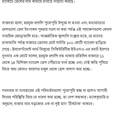
মার্কেটে তেলের দাম কমিয়ে রাখতে সাহায্য করছে।
বাস্তবতা হলো, হরমুজ প্রণালি পুরোপুরি উন্মুক্ত না হওয়া এবং মধ্যপ্রাচ্যের
দেশগুলো তেল উৎপাদন পুনরায় সচল না করা পর্যন্ত এই পদক্ষেপগুলো কেবল
সাময়িক জোড়াতালি মাত্র। আন্তর্জাতিক জ্বালানি সংস্থার মতে, মে মাসের
মাঝামাঝি পর্যন্ত বাজারে তেলের মোট ঘাটতি ১০০ কোটি ব্যারেল ছাড়িয়ে
গেছে। ইনভেস্টমেন্ট ফার্ম মিজুহো সিকিউরিটিজ ইউএসএ-এর রবার্ট ইয়গার
বুধবার এক নোটে বলেন, হরমুজ প্রণালি বন্ধ থাকায় প্রতিদিন বাজারে ১১
থেকে ১৪ মিলিয়ন ব্যারেল তেল পৌঁছাতে ব্যর্থ হচ্ছে এবং সেই ক্ষতি পুষিয়ে
নিতে অন্য কোনও জায়গার মজুদ থেকে তেল খালাস করা হচ্ছে।
সরবরাহ বা ব্যবহারের এই পরিবর্তনগুলো পুরোপুরি স্বচ্ছ না হলেও আগামী
দিনের পরিস্থিতি নিয়ে যে ধারণা করা হচ্ছে, তা বেশ অন্ধকার। ম্যাককুয়ারি-র
অনুমান, বাজার আর বড়জোর এক বা দুই মাস ‘ঠিকঠাক’ থাকবে।