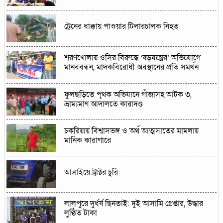
ট্রেনের ধাক্কায় পাওয়ার টিলারচালক নিহত
শরণখোলায় ওসির বিরুদ্ধে ‘ষড়যন্ত্রের’ অভিযোগে
মানববন্ধন, মাদকবিরোধী অবস্থানের প্রতি সমর্থন
ফুলছড়িতে পৃথক অভিযানে গাঁজাসহ আটক ৩,
ভ্রাম্যমাণ আদালতে কারাদণ্ড
চকরিয়ায় বিশ্বাসভঙ্গ ও অর্থ আত্মসাতের মামলায়
মানিক কারাগারে
আত্রাইয়ে ট্রাক্টর চুরি
লালপুরে দুর্ধর্ষ ছিনতাই: দুই আসামি গ্রেপ্তার, উদ্ধার
লুণ্ঠিত টাকা