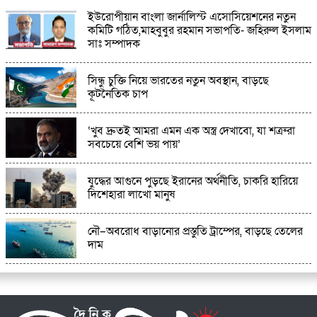
ইউরোপীয়ান বাংলা জার্নালিস্ট এসোসিয়েশনের নতুন
দুপুর ২টায় ছুটি, প্রশ্নে প্রধান শিক্ষকের জবাব নিউজ
কমিটি গঠিত,মাহবুবুর রহমান সভাপতি- জহিরুল ইসলাম
করলে করেন’
সাঃ সম্পাদক
সিন্ধু চুক্তি নিয়ে ভারতের নতুন অবস্থান, বাড়ছে
কূটনৈতিক চাপ
‘খুব দ্রুতই আমরা এমন এক অস্ত্র দেখাবো, যা শত্রুরা
সবচেয়ে বেশি ভয় পায়’
যুদ্ধের আগুনে পুড়ছে ইরানের অর্থনীতি, চাকরি হারিয়ে
দিশেহারা লাখো মানুষ
নৌ–অবরোধ বাড়ানোর প্রস্তুতি ট্রাম্পের, বাড়ছে তেলের
দাম