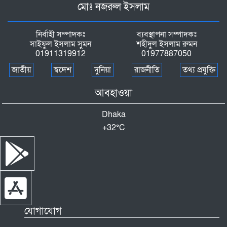
মোঃ নজরুল ইসলাম
কোস্ট গার্ডের অভিযানে লালমোহনে ৪৮ পিস
ইয়াবাসহ মাদক কারবারি আটক
নির্বাহী সম্পাদকঃ
ব্যবস্থাপনা সম্পাদকঃ
সাইফুল ইসলাম সুমন
শহীদুল ইসলাম রুমন
01911319912
01977887050
ফুলপুরে পরিষ্কার পরিচ্ছন্নতা অভিযান অনুষ্ঠিত
জাতীয়
স্বদেশ
দুনিয়া
রাজনীতি
তথ্য প্রযুক্তি
পিয়ারাপুর উচ্চ বিদ্যালয়ের প্রধান শিক্ষককে
আবহাওয়া
হত্যাচেষ্টার অভিযোগে দুই আসামি গ্রেপ্তার
Dhaka
মোহনগঞ্জে উদীচীর হাওর ভ্রমণ ও উকিল মুন্সী স্মৃতি
+
32°
C
কেন্দ্রে সাংস্কৃতিক অনুষ্ঠান
বিনয়বাঁশী শিল্পীগোষ্ঠীর উদ্যোগে বৃক্ষরোপণ ও বৃক্ষ
বিতরণ
যোগাযোগ