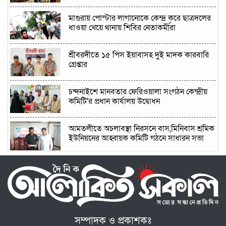
মাগুরায় পোস্টার লাগানোকে কেন্দ্র করে ছাত্রদলের
ধাওয়া খেয়ে থানায় শিবির নেতাকর্মীরা
শ্রীবরদীতে ১৫ পিস ইয়াবাসহ দুই মাদক কারবারি
গ্রেপ্তার
চন্দনাইশে মানবতার ফেরিওয়ালা সংগঠন কেন্দ্রীয়
কমিটি'র প্রধান কার্যালয় উদ্বোধন
আমতলীতে অচলাবস্থা নিরসনে বাস,মিনিবাস শ্রমিক
ইউনিয়নের আহ্বায়ক কমিটি গঠনে সাধারন সভা
আড়াইহাজারে দুপ্তরা ইউনিয়নের চেয়ারম্যান পদে
শহীদুল ইসলাম শহীদের নির্বাচনীর সালাম ও সমর্থন
প্রত্যাশী
গজারিয়ায় ১৩ বছরের কিশোরীকে ধর্ষণের
অভিযোগ,পরিবারের দাবি ৬ মাসের অন্তঃসত্ত্ব
সম্পাদক ও প্রকাশকঃ