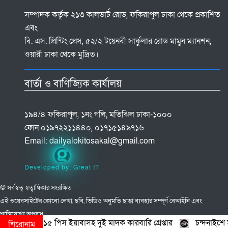
সম্পাদক কর্তৃক ২১৩ কালভার্ট রোড, ফকিরাপুল ঢাকা থেকে প্রকাশিত
এবং
বি. এস. প্রিন্টিং প্রেস, ৫২/২ টয়েনবী সার্কুলার রোড মামুন ম্যানশন,
ওয়ারী ঢাকা থেকে মুদ্রিত।
বার্তা ও বাণিজ্যিক কার্যালয়
১৯৪/৪ ফকিরাপুল, ১নং গলি, মতিঝিল ঢাকা-১০০০
ফোন ০১৯৭২২১১৪৪০, ০১৭১৫১৪৯৭১৬
Email:
dailyalokitosakal@gmail.com
Developed by: Great IT
© সর্বস্বত্ব স্বত্বাধিকার সংরক্ষিত
এই ওয়েবসাইটের কোনো লেখা, ছবি, ভিডিও অনুমতি ছাড়া ব্যবহার সম্পূর্ণ বেআইনি এবং
শাস্তিযোগ্য অপরাধ
্রীবরদীতে ১৫ পিস ইয়াবাসহ দুই মাদক কারবারি গ্রেপ্তার
চন্দনাইশে মানবত
শিরোনাম