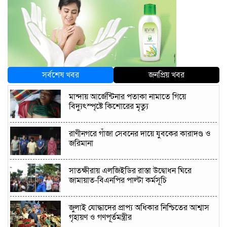
সর্বশেষ খবর
জনপ্রিয় খবর
মান্দায় আর্জেন্টিনার পতাকা নামাতে গিয়ে
বিদ্যুৎস্পৃষ্টে কিশোরের মৃত্যু
রাণীনগরে গাঁজা সেবনের দায়ে যুবকের কারাদণ্ড ও
জরিমানা
সাতক্ষীরায় এলজিইডির রাস্তা উদ্বোধন ঘিরে
জামায়াত-বিএনপির পাল্টা কর্মসূচি
জুলাই যোদ্ধাদের প্রাপ্য অধিকার নিশ্চিতের আশ্বাস
গৃহায়ণ ও গণপূর্তমন্ত্রীর