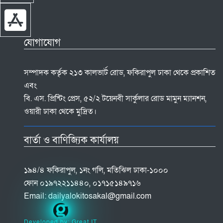
যোগাযোগ
সম্পাদক কর্তৃক ২১৩ কালভার্ট রোড, ফকিরাপুল ঢাকা থেকে প্রকাশিত
এবং
বি. এস. প্রিন্টিং প্রেস, ৫২/২ টয়েনবী সার্কুলার রোড মামুন ম্যানশন,
ওয়ারী ঢাকা থেকে মুদ্রিত।
বার্তা ও বাণিজ্যিক কার্যালয়
১৯৪/৪ ফকিরাপুল, ১নং গলি, মতিঝিল ঢাকা-১০০০
ফোন ০১৯৭২২১১৪৪০, ০১৭১৫১৪৯৭১৬
Email:
dailyalokitosakal@gmail.com
Developed by: Great IT