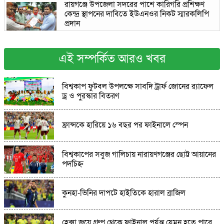
রায়গঞ্জে উপজেলা সদরের পাশে কারিগরি প্রশিক্ষণ
কেন্দ্র স্থাপনের দাবিতে ইউএনওর নিকট স্মারকলিপি
প্রদান
শ্রীপুরে যুবদল নেতার হামলায় পণ্ড আইনশৃঙ্খলা
বিষয়ক সচেতনামূলক সভা,থানায় অভিযোগ
এই সম্পর্কিত আরও খবর
কিশোরগঞ্জের নিকলী হাওরে বাংলাদেশ কিন্ডারগার্টেন
বিশ্বকাপ ফুটবল উপলক্ষে সাবদি ট্রার্ফ জোনের র‍্যাফেল
সোসাইটি কুমিল্লা জেলা শাখার শিক্ষা সফর
ড্র ও পুরস্কার বিতরণ
ঘুষের মাধ্যমে ওয়ারিশি সম্পত্তি দখলের অভিযোগে
ফ্রান্সকে হারিয়ে ১৬ বছর পর ফাইনালে স্পেন
মানববন্ধন,গ্রেফতারের দাবি
বিশ্বকাপের সবুজ গালিচায় নারায়ণগঞ্জের ছোট্ট আয়ানের
আল্লারদর্গায় আধুনিক সড়ক-ড্রেন নির্মাণের উদ্বোধন
পদচিহ্ন
ভালুকায় মসজিদের পুকুর থেকে অজ্ঞাত ব্যক্তির লাশ
কুনহা-ভিনির দাপটে হাইতিকে হারাল ব্রাজিল
উদ্ধার
হেক্সা জয়ে গ্রুপ থেকে ফাইনাল পর্যন্ত যেমন হতে পারে