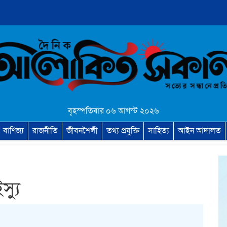
বৃহস্পতিবার ০৬ আগস্ট ২০২৬
বাণিজ্য
রাজনীতি
জীবনশৈলী
তথ্য প্রযুক্তি
সাহিত্য
আইন আদালত
্যু