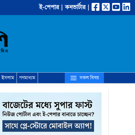
ই-পেপার |
কনভার্টার |
(current)
সকল বিষয়
ইসলাম
গণমাধ্যম