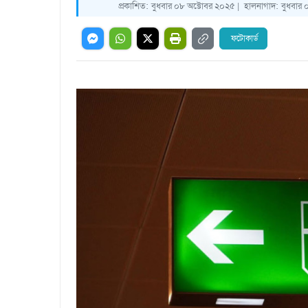
প্রকাশিত:
বুধবার ০৮ অক্টোবর ২০২৫ |
হালনাগাদ:
বুধবার 
ফটোকার্ড