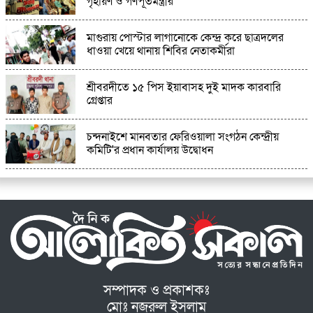
গৃহায়ণ ও গণপূর্তমন্ত্রীর
মাগুরায় পোস্টার লাগানোকে কেন্দ্র করে ছাত্রদলের
ধাওয়া খেয়ে থানায় শিবির নেতাকর্মীরা
শ্রীবরদীতে ১৫ পিস ইয়াবাসহ দুই মাদক কারবারি
গ্রেপ্তার
চন্দনাইশে মানবতার ফেরিওয়ালা সংগঠন কেন্দ্রীয়
কমিটি'র প্রধান কার্যালয় উদ্বোধন
সম্পাদক ও প্রকাশকঃ
মোঃ নজরুল ইসলাম