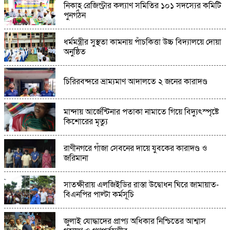
চন্দনাইশে মানবতার ফেরিওয়ালা সংগঠন কেন্দ্রীয়
নিকাহ রেজিস্ট্রার কল্যাণ সমিতির ১০১ সদস্যের কমিটি
কমিটি'র প্রধান কার্যালয় উদ্বোধন
পুনর্গঠন
আমতলীতে অচলাবস্থা নিরসনে বাস,মিনিবাস শ্রমিক
ধর্মমন্ত্রীর সুস্থতা কামনায় পাঁচকিত্তা উচ্চ বিদ্যালয়ে দোয়া
ইউনিয়নের আহ্বায়ক কমিটি গঠনে সাধারন সভা
অনুষ্ঠিত
আড়াইহাজারে দুপ্তরা ইউনিয়নের চেয়ারম্যান পদে
শহীদুল ইসলাম শহীদের নির্বাচনীর সালাম ও সমর্থন
চিরিরবন্দরে ভ্রাম্যমাণ আদালতে ২ জনের কারাদণ্ড
প্রত্যাশী
মান্দায় আর্জেন্টিনার পতাকা নামাতে গিয়ে বিদ্যুৎস্পৃষ্টে
গজারিয়ায় ১৩ বছরের কিশোরীকে ধর্ষণের
কিশোরের মৃত্যু
অভিযোগ,পরিবারের দাবি ৬ মাসের অন্তঃসত্ত্ব
রাণীনগরে গাঁজা সেবনের দায়ে যুবকের কারাদণ্ড ও
কোস্ট গার্ডের অভিযানে লালমোহনে ৪৮ পিস
জরিমানা
ইয়াবাসহ মাদক কারবারি আটক
সাতক্ষীরায় এলজিইডির রাস্তা উদ্বোধন ঘিরে জামায়াত-
ফুলপুরে পরিষ্কার পরিচ্ছন্নতা অভিযান অনুষ্ঠিত
বিএনপির পাল্টা কর্মসূচি
জুলাই যোদ্ধাদের প্রাপ্য অধিকার নিশ্চিতের আশ্বাস