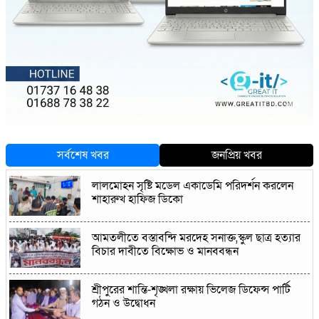
সর্বশেষ খবর
জনপ্রিয় খবর
লালমোহন সৃষ্টি মডেল একাডেমি পরিদর্শন করলেন
শাহারুখ হাফিজ ডিকো
আমতলীতে বস্তাবন্দি মরদেহ সনাক্ত,স্কুল ছাত্র হত্যার
বিচার দাবীতে বিক্ষোভ ও মানববন্ধন
শ্রীপুরের শান্তি-শৃঙ্খলা রক্ষায় ভিলেজ ডিফেন্স পার্টি
গঠন ও উদ্বোধন