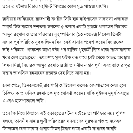
তবে এ ঘটনায় বিচার সংশ্লিস্ট বিষয়ের কোন সূত্র পাওয়া যায়নি।
স্থানীয়ার জানিয়েছে, রাজশাহী নগরীর সিটি হাট বাইপাসের ডাবতলা এলাকার
স্পার্ক ভিউ নামের দশতলা ভবনের ৫ তলায় একটি ফ্ল্যাটে থাকতেন বিচারক
আব্দুর রহমান ও তার পরিবার। বৃহস্পতিবার (১৩ নভেম্বর) বিকেল তিনটা
নাগাদ পূর্ব পরিচিত যুবক লিমন মিয়া সেই বাসায় প্রবেশ করেন বিচারকের
ভাই পরিচয়ে। প্রবেশের আধা ঘণ্টা পর বাড়ির গৃহকর্মী নিচে থাকা দারোয়ানকে
খবর দেন হতাহতের। তৎক্ষণাৎ মূল ফটক বন্ধ করে ফ্লাট থেকে আহত অবস্থায়
লিমন মিয়া, বিচারক আব্দুর রহমানের স্ত্রী তাসনীম নাহার লুসী এবং তাদের পুত্র
সন্তান তাওসিফ রহমানের রক্তাক্ত দেহ নিচে আনা হয়।
জানা গেছে, তিনজনকেই রাজশাহী মেডিকেল কলেজ হাসপাতালে নেয়া হলে
চিকিৎসক তাওসিফ রহমানকে মৃত ঘোষণা করেন। বাকি দুইজন মুমূর্ষ অবস্থায়
এখনও হাসপাতালে ভর্তি।
তবে কি নিয়ে কিভাবে এই হতাহতের ঘটনা ঘটেছে তা পরিস্কার নয়। পুলিশ
বলছে, তাসনীম নাহার লুসী পরিবারের সদস্যদের সুরক্ষায় গত ৩ নভেম্বর
সিলেটের জালালাবাদ থানায় লিমন মিয়ার নামে একটি সাধারন ডায়রি