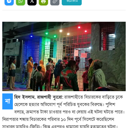
ফটোকার্ড
হিদ ইসলাম, রাজশাহী ব্যুরো:
রাজশাহীতে বিচারকের বাড়িতে ঢুকে
না
ছেলেকে হত্যার অভিযোগ পূর্ব পরিচিত যুবকের বিরুদ্ধে। পুলিশ
বলছে, ক্রমাগত টাকা চাওয়ার পরও না দেয়ায় এই ঘটনা ঘটতে পারে।
নিরাপত্তার শঙ্কায় বিচারকের পরিবার ১০ দিন পূর্বে সিলেটে করেছিলেন
সাধারন ডায়রিও (জিডি)। কিন্তু এরপরও থামানো যায়নি হতাহতের ঘটনা।