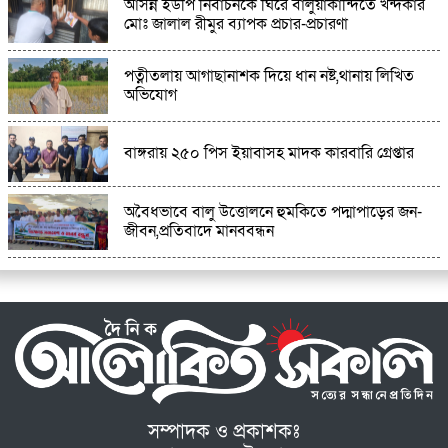
আসন্ন ইউপি নির্বাচনকে ঘিরে বালুয়াকান্দিতে খন্দকার
মোঃ জালাল রীমুর ব্যাপক প্রচার-প্রচারণা
পত্নীতলায় আগাছানাশক দিয়ে ধান নষ্ট,থানায় লিখিত
অভিযোগ
বাঙ্গরায় ২৫০ পিস ইয়াবাসহ মাদক কারবারি গ্রেপ্তার
অবৈধভাবে বালু উত্তোলনে হুমকিতে পদ্মাপাড়ের জন-
জীবন,প্রতিবাদে মানববন্ধন
সম্পাদক ও প্রকাশকঃ