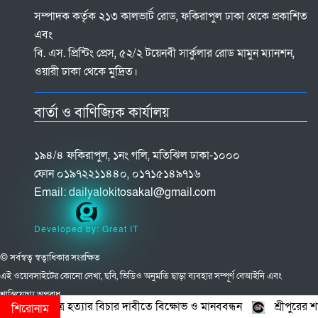
সম্পাদক কর্তৃক ২১৩ কালভার্ট রোড, ফকিরাপুল ঢাকা থেকে প্রকাশিত
এবং
বি. এস. প্রিন্টিং প্রেস, ৫২/২ টয়েনবী সার্কুলার রোড মামুন ম্যানশন,
ওয়ারী ঢাকা থেকে মুদ্রিত।
বার্তা ও বাণিজ্যিক কার্যালয়
১৯৪/৪ ফকিরাপুল, ১নং গলি, মতিঝিল ঢাকা-১০০০
ফোন ০১৯৭২২১১৪৪০, ০১৭১৫১৪৯৭১৬
Email:
dailyalokitosakal@gmail.com
Developed by: Great IT
© সর্বস্বত্ব স্বত্বাধিকার সংরক্ষিত
এই ওয়েবসাইটের কোনো লেখা, ছবি, ভিডিও অনুমতি ছাড়া ব্যবহার সম্পূর্ণ বেআইনি এবং
শাস্তিযোগ্য অপরাধ
র হত্যার বিচার দাবীতে বিক্ষোভ ও মানববন্ধন
শ্রীপুরের শান্তি-শৃঙ্খলা রক্
শিরোনাম