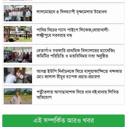
লালমোহনে ৩ দিনব্যাপী বৃক্ষমেলার উদ্বোধন
পানির নিচের গ্যাস পাইপে লিকেজ,নোয়াখালী-
লক্ষ্মীপুরে সরবরাহ বন্ধ
বেতাগাঁও সরকারি প্রাথমিক বিদ্যালয়ের ম্যানেজিং
কমিটির পরিচিতি ও মতবিনিময় সভা অনুষ্ঠিত
আসন্ন ইউপি নির্বাচনকে ঘিরে বালুয়াকান্দিতে খন্দকার
মোঃ জালাল রীমুর ব্যাপক প্রচার-প্রচারণা
পত্নীতলায় আগাছানাশক দিয়ে ধান নষ্ট,থানায় লিখিত
অভিযোগ
বাঙ্গরায় ২৫০ পিস ইয়াবাসহ মাদক কারবারি গ্রেপ্তার
এই সম্পর্কিত আরও খবর