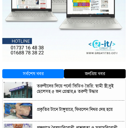
সর্বশেষ খবর
জনপ্রিয় খবর
তরুণীদের দিয়ে পর্নো ভিডিও তৈরি: স্বামী স্ত্রী,দুই
ছেলেসহ ৫ জন গ্রেপ্তার,৪ তরুণী উদ্ধার
প্রকৃতির টানে টাঙ্গুয়ারে, ফিরলেন নিথর দেহ হয়ে
পঞ্চগড়ে বৈষম্যবিরোধী, নাশকতা ও সন্ত্রাসবিরোধী