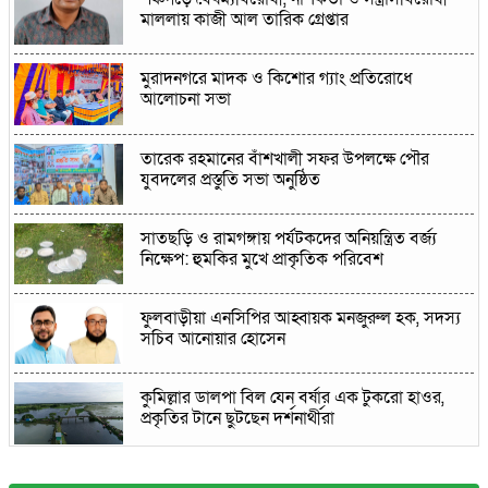
মাললায় কাজী আল তারিক গ্রেপ্তার
মুরাদনগরে মাদক ও কিশোর গ্যাং প্রতিরোধে
আলোচনা সভা
তারেক রহমানের বাঁশখালী সফর উপলক্ষে পৌর
যুবদলের প্রস্তুতি সভা অনুষ্ঠিত
সাতছড়ি ও রামগঙ্গায় পর্যটকদের অনিয়ন্ত্রিত বর্জ্য
নিক্ষেপ: হুমকির মুখে প্রাকৃতিক পরিবেশ
ফুলবাড়ীয়া এনসিপির আহ্বায়ক মনজুরুল হক, সদস্য
সচিব আনোয়ার হোসেন
কুমিল্লার ডালপা বিল যেন বর্ষার এক টুকরো হাওর,
প্রকৃতির টানে ছুটছেন দর্শনার্থীরা
১৫ বছর ধরে অতিথি পাখির আশ্রয়স্থল বোদা