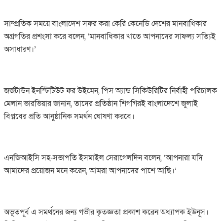
সাম্প্রতিক সময়ে বাংলাদেশ সফর করা কেরি কেনেডি দেশের মানবাধিকার
অগ্রগতির প্রশংসা করে বলেন, ‘মানবাধিকার খাতে আপনাদের সাফল্য সত্যিই
অসাধারণ।’
জর্জটাউন ইনস্টিটিউট ফর উইমেন, পিস অ্যান্ড সিকিউরিটির নির্বাহী পরিচালক
মেলান ভারভিয়ার জানান, তাদের প্রতিষ্ঠান শিগগিরই বাংলাদেশে জুলাই
বিপ্লবের প্রতি আনুষ্ঠানিক সমর্থন ঘোষণা করবে।
এনজিআইসি সহ-সভাপতি ইসমাইল সেরাগেলদিন বলেন, ‘আপনারা যদি
আমাদের প্রয়োজন মনে করেন, আমরা আপনাদের পাশে আছি।’
অভূতপূর্ব এ সমর্থনের জন্য গভীর কৃতজ্ঞতা প্রকাশ করেন অধ্যাপক ইউনূস।