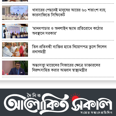
মরদেহ উদ্ধার
খাবারের পেছনেই মানুষের আয়ের ৬০ শতাংশ ব্যয়,
কারসাজিতে সিন্ডিকেট
‘মানবপাচার ও অনলাইন স্ক্যাম প্রতিরোধে কঠোর
অবস্থানে সরকার’
তিন প্রতিবন্ধী ব্যক্তির হাতে নিয়োগপত্র তুলে দিলেন
প্রধানমন্ত্রী
অন্তঃসত্ত্বা মায়েদের সিজারের ক্ষেত্রে ডাক্তারদের
নিরুৎসাহিত করার আহ্বান স্বাস্থ্যমন্ত্রীর