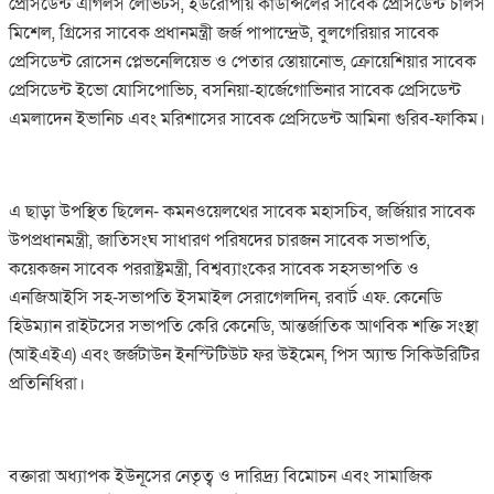
প্রেসিডেন্ট এগিলস লেভিটস, ইউরোপীয় কাউন্সিলের সাবেক প্রেসিডেন্ট চার্লস
মিশেল, গ্রিসের সাবেক প্রধানমন্ত্রী জর্জ পাপান্দ্রেউ, বুলগেরিয়ার সাবেক
প্রেসিডেন্ট রোসেন প্লেভনেলিয়েভ ও পেতার স্তোয়ানোভ, ক্রোয়েশিয়ার সাবেক
প্রেসিডেন্ট ইভো যোসিপোভিচ, বসনিয়া-হার্জেগোভিনার সাবেক প্রেসিডেন্ট
এমলাদেন ইভানিচ এবং মরিশাসের সাবেক প্রেসিডেন্ট আমিনা গুরিব-ফাকিম।
এ ছাড়া উপস্থিত ছিলেন- কমনওয়েলথের সাবেক মহাসচিব, জর্জিয়ার সাবেক
উপপ্রধানমন্ত্রী, জাতিসংঘ সাধারণ পরিষদের চারজন সাবেক সভাপতি,
কয়েকজন সাবেক পররাষ্ট্রমন্ত্রী, বিশ্বব্যাংকের সাবেক সহসভাপতি ও
এনজিআইসি সহ-সভাপতি ইসমাইল সেরাগেলদিন, রবার্ট এফ. কেনেডি
হিউম্যান রাইটসের সভাপতি কেরি কেনেডি, আন্তর্জাতিক আণবিক শক্তি সংস্থা
(আইএইএ) এবং জর্জটাউন ইনস্টিটিউট ফর উইমেন, পিস অ্যান্ড সিকিউরিটির
প্রতিনিধিরা।
বক্তারা অধ্যাপক ইউনূসের নেতৃত্ব ও দারিদ্র্য বিমোচন এবং সামাজিক