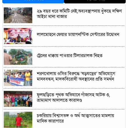
২৯ বছর ধরে কমিটি নেই,অব্যবস্থাপনায় ধুঁকছে দক্ষিণ
আইচা থানা বাজার
লালমোহনে ফেয়ার ডায়াগনস্টিক সেন্টারের উদ্বোধন
ট্রেনের ধাক্কায় পাওয়ার টিলারচালক নিহত
শরণখোলায় ওসির বিরুদ্ধে ‘ষড়যন্ত্রের’ অভিযোগে
মানববন্ধন, মাদকবিরোধী অবস্থানের প্রতি সমর্থন
ফুলছড়িতে পৃথক অভিযানে গাঁজাসহ আটক ৩,
ভ্রাম্যমাণ আদালতে কারাদণ্ড
চকরিয়ায় বিশ্বাসভঙ্গ ও অর্থ আত্মসাতের মামলায়
মানিক কারাগারে