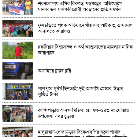
শরণখোলায় ওসির বিরুদ্ধে ‘ষড়যন্ত্রের’ অভিযোগে
ধুনটে ভ্রাম্যমাণ আদালতের অভিযানে ৩২টি চায়না
মানববন্ধন, মাদকবিরোধী অবস্থানের প্রতি সমর্থন
দুয়ারী জাল জব্দ,পুড়িয়ে ধ্বংস
ফুলছড়িতে পৃথক অভিযানে গাঁজাসহ আটক ৩, ভ্রাম্যমাণ
বিশ্ব মাতৃদুগ্ধ সপ্তাহ উপলক্ষে বাগাতিপাড়ায় সমাপনী
আদালতে কারাদণ্ড
অনুষ্ঠান
চকরিয়ায় বিশ্বাসভঙ্গ ও অর্থ আত্মসাতের মামলায় মানিক
দুপুর ২টায় ছুটি, প্রশ্নে প্রধান শিক্ষকের জবাব নিউজ
কারাগারে
করলে করেন’
আত্রাইয়ে ট্রাক্টর চুরি
লালপুরে দুর্ধর্ষ ছিনতাই: দুই আসামি গ্রেপ্তার, উদ্ধার
লুণ্ঠিত টাকা
কান্দিপাড়ায় আনন্দ মিছিল: জে এল–১৪৩ নং মৌজায়
উপজেলা সদর চূড়ান্ত
হালুয়াঘাট-ধোবাউড়ায় বিকেএসপির নতুন শাখার