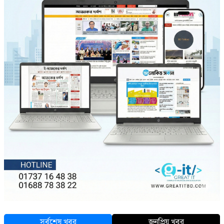
সর্বশেষ খবর
জনপ্রিয় খবর