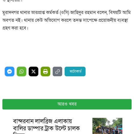
মুরাদনগর থানার ভারপ্রাপ্ত কর্মকর্ত (ওসি) জাহিদুর রহমান বলেন, বিষয়টি আমি
অবগত নই। থানায় কেউ অভিযোগ করলে তদন্ত সাপেক্ষে প্রয়োজনীয় ব্যবস্থা
গ্রহণ করা হবে।
ফটোকার্ড
আরও খবর
বান্দরবান লালব্রিজ এলাকায়
বালির ডাম্পার ট্রাক উল্টে চালক