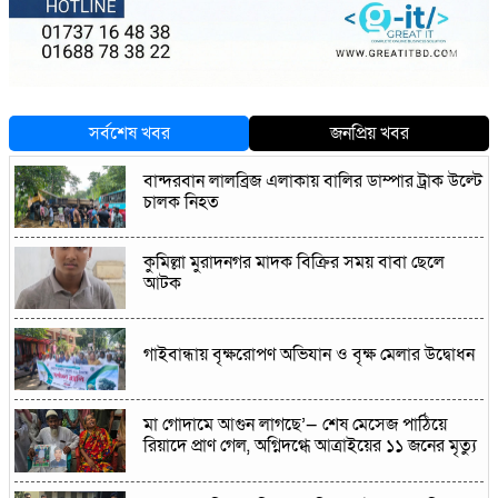
সর্বশেষ খবর
জনপ্রিয় খবর
বান্দরবান লালব্রিজ এলাকায় বালির ডাম্পার ট্রাক উল্টে
চালক নিহত
কুমিল্লা মুরাদনগর মাদক বিক্রির সময় বাবা ছেলে
আটক
গাইবান্ধায় বৃক্ষরোপণ অভিযান ও বৃক্ষ মেলার উদ্বোধন
মা গোদামে আগুন লাগছে’— শেষ মেসেজ পাঠিয়ে
রিয়াদে প্রাণ গেল, অগ্নিদগ্ধে আত্রাইয়ের ১১ জনের মৃত্যু