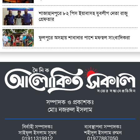
শাজাহানপুরে ৮২ পিস ইয়াবাসহ যুবলীগ নেতা রাজু
গ্রেফতার
ফুলপুরে অসহায় শাবানার পাশে মফস্বল সাংবাদিকরা
সম্পাদক ও প্রকাশকঃ
মোঃ নজরুল ইসলাম
নির্বাহী সম্পাদকঃ
ব্যবস্থাপনা সম্পাদকঃ
সাইফুল ইসলাম সুমন
শহীদুল ইসলাম রুমন
01911319912
01977887050