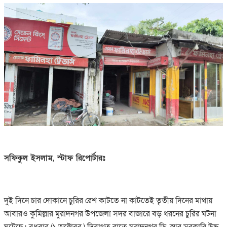
সফিকুল ইসলাম, স্টাফ রিপোর্টারঃ
দুই দিনে চার দোকানে চুরির রেশ কাটতে না কাটতেই তৃতীয় দিনের মাথায়
আবারও কুমিল্লার মুরাদনগর উপজেলা সদর বাজারে বড় ধরনের চুরির ঘটনা
ঘটেছে। বুধবার (১ অক্টোবর ) দিবাগত রাতে মুরাদনগর ডি. আর সরকারি উচ্চ