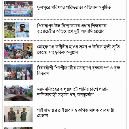
ফুলপুরে পরিষ্কার পরিচ্ছন্নতা অভিযান অনুষ্ঠিত
পিয়ারাপুর উচ্চ বিদ্যালয়ের প্রধান শিক্ষককে
হত্যাচেষ্টার অভিযোগে দুই আসামি গ্রেপ্তার
মোহনগঞ্জে উদীচীর হাওর ভ্রমণ ও উকিল মুন্সী স্মৃতি
কেন্দ্রে সাংস্কৃতিক অনুষ্ঠান
বিনয়বাঁশী শিল্পীগোষ্ঠীর উদ্যোগে বৃক্ষরোপণ ও বৃক্ষ
বিতরণ
ময়মনসিংহের হালুয়াঘাটে পানির চাপে ধারা-
নালিতাবাড়ী সড়কে ধস, জনদুর্ভোগ
গাইবান্ধায় ৫০ ইয়াবাসহ কথিত মাদক ব্যবসায়ী
গ্রেপ্তার