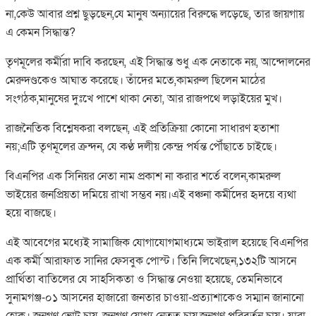
না,কেউ আবার প্রশ্ন ছুড়ছেন,যে মানুষ অন্যায়ের বিরুদ্ধে লড়েছে, তার জায়গায়
এ কেমন সিদ্ধান্ত?
তৃণমূলের কর্মীরা দাবি করছেন, এই সিদ্ধান্ত শুধু এক নেতাকে নয়, আন্দোলনের
মেরুদণ্ডকেও আঘাত করেছে। তাঁদের মতে,কামরুল ছিলেন মাঠের
সংগঠক,মানুষের দুঃখে পাশে থাকা নেতা, আর রাজপথে লড়াইয়ের মুখ।
রাজনৈতিক বিশ্লেষকরা বলছেন, এই প্রতিক্রিয়া কোনো সাধারণ হতাশা
নয়;এটি তৃণমূলের ক্রন্দন, যে কণ্ঠ দলীয় কেন্দ্র পর্যন্ত পৌঁছাতে চাইছে।
বিএনপির এক সিনিয়র নেতা নাম প্রকাশ না করার শর্তে বলেন,কামরুল
ভাইয়ের জনপ্রিয়তা দমিয়ে রাখা সম্ভব নয়।এই বঞ্চনা কর্মীদের হৃদয়ে ব্যথা
হয়ে বাজছে।
এই আবেগের মধ্যেই সামাজিক যোগাযোগমাধ্যমে ভাইরাল হয়েছে বিএনপির
এক কর্মী আরাফাত সানির ফেসবুক পোস্ট। তিনি লিখেছেন,১৩২টি আসনে
প্রার্থিতা বাতিলের যে সাহসিকতা ও সিদ্ধান্ত নেওয়া হয়েছে, তেমনিভাবে
সুনামগঞ্জ-০১ আসনের হাজারো জনতার চাওয়া-প্রত্যাশাকেও সম্মান জানানো
হোক। জনগণ ভোট চায়, জনগণ যোগ্য নেতৃত্ব চায়,জনগণ পরিবর্তন চায়। যারা