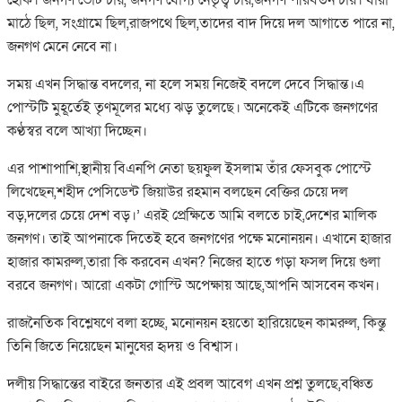
মাঠে ছিল, সংগ্রামে ছিল,রাজপথে ছিল,তাদের বাদ দিয়ে দল আগাতে পারে না,
জনগণ মেনে নেবে না।
সময় এখন সিদ্ধান্ত বদলের, না হলে সময় নিজেই বদলে দেবে সিদ্ধান্ত।এ
পোস্টটি মুহূর্তেই তৃণমূলের মধ্যে ঝড় তুলেছে। অনেকেই এটিকে জনগণের
কণ্ঠস্বর বলে আখ্যা দিচ্ছেন।
এর পাশাপাশি,স্থানীয় বিএনপি নেতা ছয়ফুল ইসলাম তাঁর ফেসবুক পোস্টে
লিখেছেন,শহীদ পেসিডেন্ট জিয়াউর রহমান বলছেন বেক্তির চেয়ে দল
বড়,দলের চেয়ে দেশ বড়।’ এরই প্রেক্ষিতে আমি বলতে চাই,দেশের মালিক
জনগণ। তাই আপনাকে দিতেই হবে জনগণের পক্ষে মনোনয়ন। এখানে হাজার
হাজার কামরুল,তারা কি করবেন এখন? নিজের হাতে গড়া ফসল দিয়ে গুলা
বরবে জনগণ। আরো একটা গোস্টি অপেক্ষায় আছে,আপনি আসবেন কখন।
রাজনৈতিক বিশ্লেষণে বলা হচ্ছে, মনোনয়ন হয়তো হারিয়েছেন কামরুল, কিন্তু
তিনি জিতে নিয়েছেন মানুষের হৃদয় ও বিশ্বাস।
দলীয় সিদ্ধান্তের বাইরে জনতার এই প্রবল আবেগ এখন প্রশ্ন তুলছে,বঞ্চিত