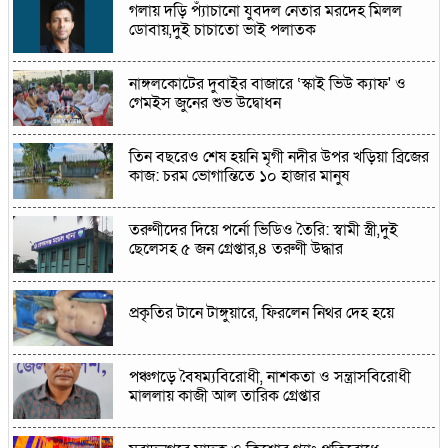
গলায় দড়ি প্যাঁচানো যুবদল নেতার মরদেহ মিলল
ডোবায়,দুই চাচাতো ভাই পলাতক
নাঙ্গলকোটের দুবাইর বাজারে ‘স্কাই ভিউ ক্যাফ' ও
গেমইস জুনের শুভ উদ্বোধন
তিন বছরেও শেষ হয়নি মৃগী নদীর উপর খড়িয়া ব্রিজের
কাজ: চরম ভোগান্তিতে ১০ হাজার মানুষ
তরুণীদের দিয়ে পর্নো ভিডিও তৈরি: স্বামী স্ত্রী,দুই
ছেলেসহ ৫ জন গ্রেপ্তার,৪ তরুণী উদ্ধার
প্রকৃতির টানে টাঙ্গুয়ারে, ফিরলেন নিথর দেহ হয়ে
পঞ্চগড়ে বৈষম্যবিরোধী, নাশকতা ও সন্ত্রাসবিরোধী
মাললায় কাজী আল তারিক গ্রেপ্তার