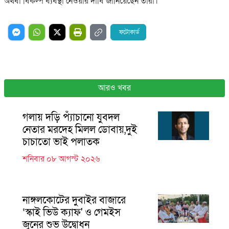
অথবা বিকল্প ব্যবস্থা নেওয়ার দাবি জানিয়েছেন তারা।
ফটোকার্ড
আরও খবর
গলায় দড়ি প্যাঁচানো যুবদল
নেতার মরদেহ মিলল ডোবায়,দুই
চাচাতো ভাই পলাতক
শনিবার ০৮ আগস্ট ২০২৬
নাঙ্গলকোটের দুবাইর বাজারে
‘স্কাই ভিউ ক্যাফ' ও গেমইস
জুনের শুভ উদ্বোধন