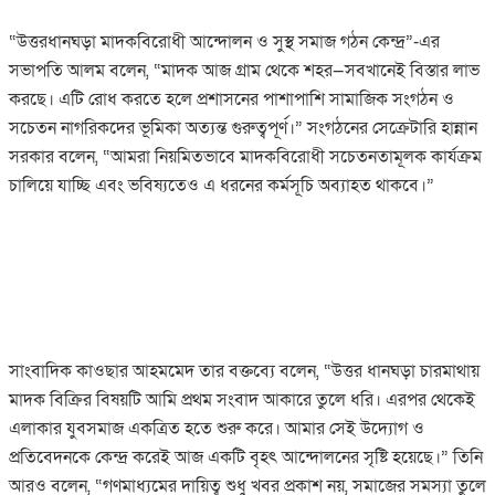
‎“উত্তরধানঘড়া মাদকবিরোধী আন্দোলন ও সুস্থ সমাজ গঠন কেন্দ্র”-এর
সভাপতি আলম বলেন, “মাদক আজ গ্রাম থেকে শহর—সবখানেই বিস্তার লাভ
করছে। এটি রোধ করতে হলে প্রশাসনের পাশাপাশি সামাজিক সংগঠন ও
সচেতন নাগরিকদের ভূমিকা অত্যন্ত গুরুত্বপূর্ণ।” সংগঠনের সেক্রেটারি হান্নান
সরকার বলেন, “আমরা নিয়মিতভাবে মাদকবিরোধী সচেতনতামূলক কার্যক্রম
চালিয়ে যাচ্ছি এবং ভবিষ্যতেও এ ধরনের কর্মসূচি অব্যাহত থাকবে।”
‎সাংবাদিক কাওছার আহমমেদ তার বক্তব্যে বলেন, “উত্তর ধানঘড়া চারমাথায়
মাদক বিক্রির বিষয়টি আমি প্রথম সংবাদ আকারে তুলে ধরি। এরপর থেকেই
এলাকার যুবসমাজ একত্রিত হতে শুরু করে। আমার সেই উদ্যোগ ও
প্রতিবেদনকে কেন্দ্র করেই আজ একটি বৃহৎ আন্দোলনের সৃষ্টি হয়েছে।” তিনি
আরও বলেন, “গণমাধ্যমের দায়িত্ব শুধু খবর প্রকাশ নয়, সমাজের সমস্যা তুলে