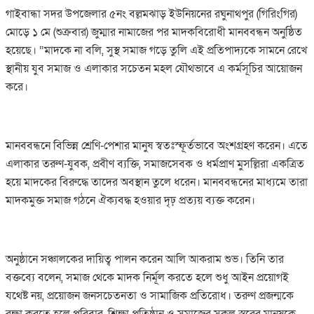
‎গাইবান্ধা সদর উপজেলার ৫নং বল্লমঝাড় ইউনিয়নের রঘুনাথপুর (গিরিংগির)
মোড়ে ১ মে (শুক্রবার) জুম্মার নামাজের পর মাদকবিরোধী মানববন্ধন অনুষ্ঠিত
হয়েছে। “মাদকে না বলি, সুস্থ সমাজ গড়ে তুলি এই প্রতিপাদ্যকে সামনে রেখে
স্থানীয় যুব সমাজ ও এলাকার সচেতন মহল যৌথভাবে এ কর্মসূচির আয়োজন
করে।
‎মানববন্ধনে বিভিন্ন শ্রেণি-পেশার মানুষ স্বতঃস্ফূর্তভাবে অংশগ্রহণ করেন। এতে
এলাকার তরুণ-যুবক, প্রবীণ ব্যক্তি, সমাজসেবক ও ধর্মপ্রাণ মুসল্লিরা একত্রিত
হয়ে মাদকের বিরুদ্ধে তাদের অবস্থান তুলে ধরেন। মানববন্ধনের মাধ্যমে তারা
মাদকমুক্ত সমাজ গঠনে ঐক্যবদ্ধ হওয়ার দৃঢ় প্রত্যয় ব্যক্ত করেন।
‎অনুষ্ঠানে সঞ্চালকের দায়িত্ব পালন করেন আলি আকরাম শুভ। তিনি তার
বক্তব্যে বলেন, সমাজ থেকে মাদক নির্মূল করতে হলে শুধু আইন প্রয়োগই
যথেষ্ট নয়, প্রয়োজন জনসচেতনতা ও সামাজিক প্রতিরোধ। তরুণ প্রজন্মকে
রক্ষা করতে হলে পরিবার, শিক্ষা প্রতিষ্ঠান ও সমাজের সকল স্তরের মানুষকে