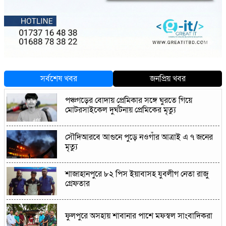
সর্বশেষ খবর
জনপ্রিয় খবর
পঞ্চগড়ের বোদায় প্রেমিকার সঙ্গে ঘুরতে গিয়ে
মোটরসাইকেল দুর্ঘটনায় প্রেমিকের মৃত্যু
সৌদিআরবে আগুনে পুড়ে নওগাঁর আত্রাই এ ৭ জনের
মৃত্যু
শাজাহানপুরে ৮২ পিস ইয়াবাসহ যুবলীগ নেতা রাজু
গ্রেফতার
ফুলপুরে অসহায় শাবানার পাশে মফস্বল সাংবাদিকরা