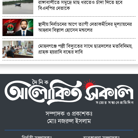
রাঙ্গাবালী‌তে সমু‌দ্রে মাছ ধরতেও চাঁদা দি‌তে হ‌বে
বিএনপির নেতাকে
স্থানীয় নির্বাচনের আগে ত্যাগী নেতাকর্মীদের মূল্যায়নের
আহ্বান বিল্লাল হোসেন মন্ডলের
মোহনগঞ্জে পল্লী বিদ্যুতের সাথে ছাত্রদলের মতবিনিময়,
গ্রাহক হয়রানি বন্ধের দাবি
সম্পাদক ও প্রকাশকঃ
মোঃ নজরুল ইসলাম
নির্বাহী সম্পাদকঃ
ব্যবস্থাপনা সম্পাদকঃ