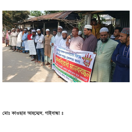
মোঃ কাওছার আহম্মেদ, গাইবান্ধা ঃ