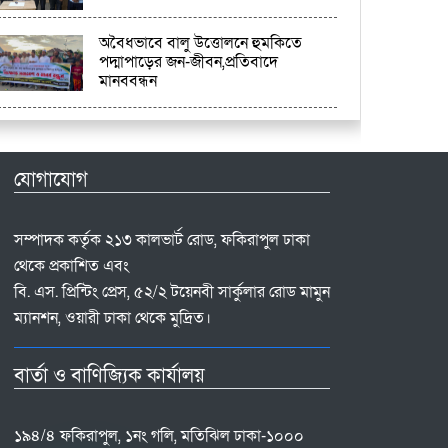
অবৈধভাবে বালু উত্তোলনে হুমকিতে
পদ্মাপাড়ের জন-জীবন,প্রতিবাদে
মানববন্ধন
যোগাযোগ
সম্পাদক কর্তৃক ২১৩ কালভার্ট রোড, ফকিরাপুল ঢাকা
থেকে প্রকাশিত এবং
বি. এস. প্রিন্টিং প্রেস, ৫২/২ টয়েনবী সার্কুলার রোড মামুন
ম্যানশন, ওয়ারী ঢাকা থেকে মুদ্রিত।
বার্তা ও বাণিজ্যিক কার্যালয়
১৯৪/৪ ফকিরাপুল, ১নং গলি, মতিঝিল ঢাকা-১০০০