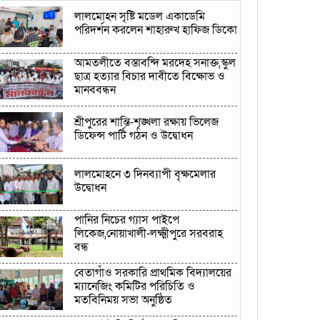
লালমোহন সৃষ্টি মডেল একাডেমি
পরিদর্শন করলেন শাহারুখ হাফিজ ডিকো
আমতলীতে বস্তাবন্দি মরদেহ সনাক্ত,স্কুল
ছাত্র হত্যার বিচার দাবীতে বিক্ষোভ ও
মানববন্ধন
শ্রীপুরের শান্তি-শৃঙ্খলা রক্ষায় ভিলেজ
ডিফেন্স পার্টি গঠন ও উদ্বোধন
লালমোহনে ৩ দিনব্যাপী বৃক্ষমেলার
উদ্বোধন
পানির নিচের গ্যাস পাইপে
লিকেজ,নোয়াখালী-লক্ষ্মীপুরে সরবরাহ
বন্ধ
বেতাগাঁও সরকারি প্রাথমিক বিদ্যালয়ের
ম্যানেজিং কমিটির পরিচিতি ও
মতবিনিময় সভা অনুষ্ঠিত