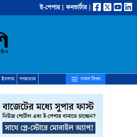
ই-পেপার |
কনভার্টার |
(current)
সকল বিষয়
ইসলাম
গণমাধ্যম