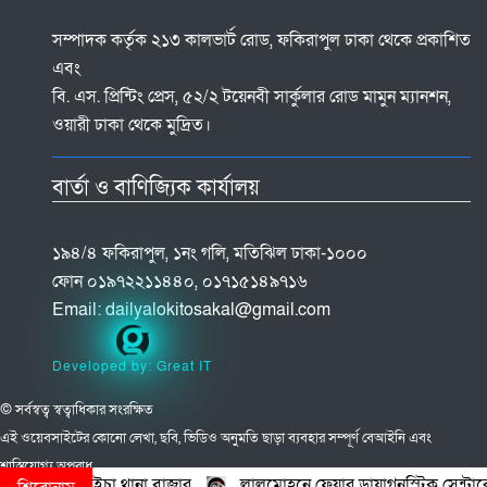
সম্পাদক কর্তৃক ২১৩ কালভার্ট রোড, ফকিরাপুল ঢাকা থেকে প্রকাশিত
এবং
বি. এস. প্রিন্টিং প্রেস, ৫২/২ টয়েনবী সার্কুলার রোড মামুন ম্যানশন,
ওয়ারী ঢাকা থেকে মুদ্রিত।
বার্তা ও বাণিজ্যিক কার্যালয়
১৯৪/৪ ফকিরাপুল, ১নং গলি, মতিঝিল ঢাকা-১০০০
ফোন ০১৯৭২২১১৪৪০, ০১৭১৫১৪৯৭১৬
Email:
dailyalokitosakal@gmail.com
Developed by: Great IT
© সর্বস্বত্ব স্বত্বাধিকার সংরক্ষিত
এই ওয়েবসাইটের কোনো লেখা, ছবি, ভিডিও অনুমতি ছাড়া ব্যবহার সম্পূর্ণ বেআইনি এবং
শাস্তিযোগ্য অপরাধ
া থানা বাজার
লালমোহনে ফেয়ার ডায়াগনস্টিক সেন্টারের উদ্বোধন