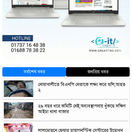
সর্বশেষ খবর
জনপ্রিয় খবর
নোয়াখালীতে বিএনপি নেতাকে লক্ষ্য করে গুলি,আহত
২
২৯ বছর ধরে কমিটি নেই,অব্যবস্থাপনায় ধুঁকছে দক্ষিণ
আইচা থানা বাজার
লালমোহনে ফেয়ার ডায়াগনস্টিক সেন্টারের উদ্বোধন