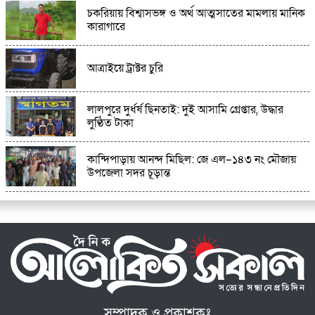
চকরিয়ায় বিশ্বাসভঙ্গ ও অর্থ আত্মসাতের মামলায় মানিক
কারাগারে
আত্রাইয়ে ট্রাক্টর চুরি
লালপুরে দুর্ধর্ষ ছিনতাই: দুই আসামি গ্রেপ্তার, উদ্ধার
লুণ্ঠিত টাকা
কান্দিপাড়ায় আনন্দ মিছিল: জে এল–১৪৩ নং মৌজায়
উপজেলা সদর চূড়ান্ত
সম্পাদক ও প্রকাশকঃ