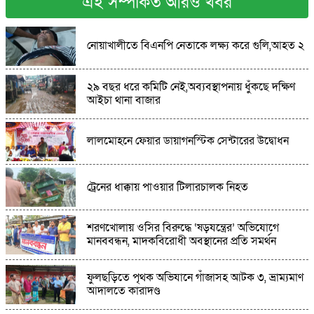
এই সম্পর্কিত আরও খবর
কান্দিপাড়ায় আনন্দ মিছিল: জে এল–১৪৩ নং মৌজায়
নোয়াখালীতে বিএনপি নেতাকে লক্ষ্য করে গুলি,আহত ২
উপজেলা সদর চূড়ান্ত
হালুয়াঘাট-ধোবাউড়ায় বিকেএসপির নতুন শাখার
২৯ বছর ধরে কমিটি নেই,অব্যবস্থাপনায় ধুঁকছে দক্ষিণ
সম্ভাবনা: সরেজমিনে যুব ও ক্রীড়া সচিবের পরিদর্শন
আইচা থানা বাজার
অষ্টগ্রামে পুলিশের অভিযানে ৪ কেজি গাঁজা সহ ২ জন
লালমোহনে ফেয়ার ডায়াগনস্টিক সেন্টারের উদ্বোধন
মাদক কারবারি আটক
ট্রেনের ধাক্কায় পাওয়ার টিলারচালক নিহত
শেরপুরের শ্রীবরদীতে বৃদ্ধের ঝুলন্ত মরদেহ উদ্ধার:
হত্যা নাকি আত্মহত্যা বাড়ছে ধোঁয়াশা
শরণখোলায় ওসির বিরুদ্ধে ‘ষড়যন্ত্রের’ অভিযোগে
ধুনটে ভ্রাম্যমাণ আদালতের অভিযানে ৩২টি চায়না
মানববন্ধন, মাদকবিরোধী অবস্থানের প্রতি সমর্থন
দুয়ারী জাল জব্দ,পুড়িয়ে ধ্বংস
ফুলছড়িতে পৃথক অভিযানে গাঁজাসহ আটক ৩, ভ্রাম্যমাণ
আদালতে কারাদণ্ড
বিশ্ব মাতৃদুগ্ধ সপ্তাহ উপলক্ষে বাগাতিপাড়ায় সমাপনী
অনুষ্ঠান