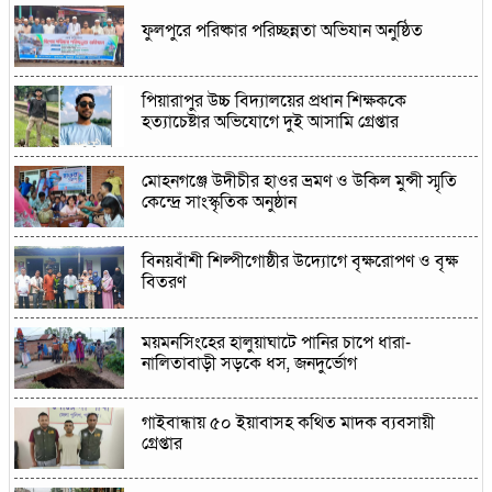
ফুলপুরে পরিষ্কার পরিচ্ছন্নতা অভিযান অনুষ্ঠিত
পিয়ারাপুর উচ্চ বিদ্যালয়ের প্রধান শিক্ষককে
হত্যাচেষ্টার অভিযোগে দুই আসামি গ্রেপ্তার
মোহনগঞ্জে উদীচীর হাওর ভ্রমণ ও উকিল মুন্সী স্মৃতি
কেন্দ্রে সাংস্কৃতিক অনুষ্ঠান
বিনয়বাঁশী শিল্পীগোষ্ঠীর উদ্যোগে বৃক্ষরোপণ ও বৃক্ষ
বিতরণ
ময়মনসিংহের হালুয়াঘাটে পানির চাপে ধারা-
নালিতাবাড়ী সড়কে ধস, জনদুর্ভোগ
গাইবান্ধায় ৫০ ইয়াবাসহ কথিত মাদক ব্যবসায়ী
গ্রেপ্তার