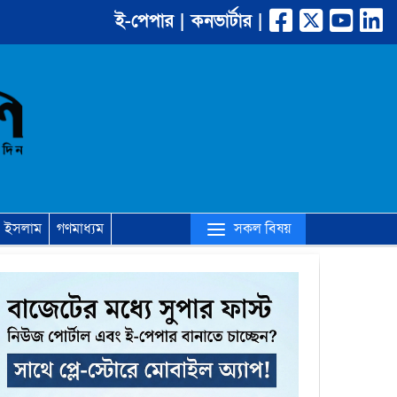
ই-পেপার |
কনভার্টার |
(current)
সকল বিষয়
ইসলাম
গণমাধ্যম