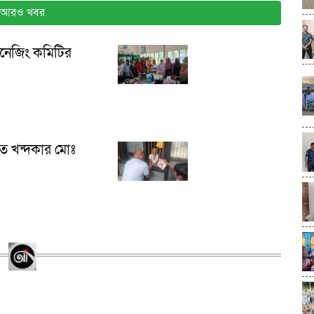
আরও খবর
যানেজিং কমিটির
তে খন্দকার মোঃ