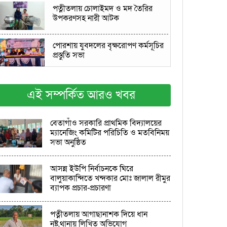
পত্নীতলায় চোলাইমদ ও মদ তৈরির
উপকরণসহ নারী আটক
পোরশায় যুবদলের বৃক্ষরোপণ কর্মসূচির
প্রস্তুতি সভা
সাতবাড়িয়ার প্রবীণ ব্যক্তিত্ব সাবেক
মেম্বার আলহাজ্ব গোলাম নবী'র ইন্তেকাল
এই সম্পর্কিত আরও খবর
সাতক্ষীরায় ছাত্রলীগের হামলায় জেলা
বেতাগাঁও সরকারি প্রাথমিক বিদ্যালয়ের
ছাত্রদলের সিনি. সহ-সভাপতিসহ
ম্যানেজিং কমিটির পরিচিতি ও মতবিনিময়
আহত-১০
সভা অনুষ্ঠিত
বাঙ্গরা থানার দেওড়া থেকে ২৫০ পিস
ইয়াবাসহ রাসেল নামের যুবক গ্রেপ্তার
আসন্ন ইউপি নির্বাচনকে ঘিরে
বালুয়াকান্দিতে খন্দকার মোঃ জালাল রীমুর
ব্যাপক প্রচার-প্রচারণা
ভাওয়াল বদরে আলম সরকারি কলেজে
বৃক্ষরোপণ ও বিতরণ কর্মসূচি অনুষ্ঠিত
পত্নীতলায় আগাছানাশক দিয়ে ধান
নষ্ট,থানায় লিখিত অভিযোগ