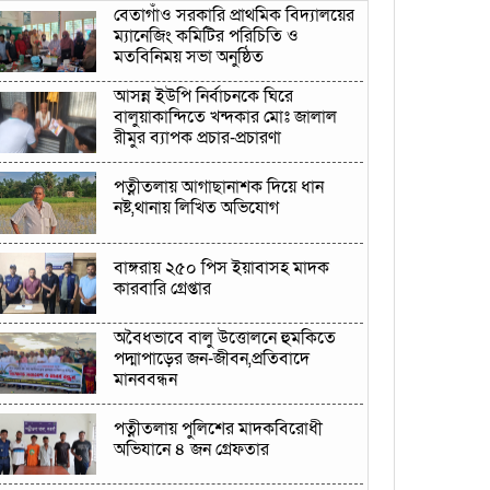
বেতাগাঁও সরকারি প্রাথমিক বিদ্যালয়ের
ম্যানেজিং কমিটির পরিচিতি ও
মতবিনিময় সভা অনুষ্ঠিত
আসন্ন ইউপি নির্বাচনকে ঘিরে
বালুয়াকান্দিতে খন্দকার মোঃ জালাল
রীমুর ব্যাপক প্রচার-প্রচারণা
পত্নীতলায় আগাছানাশক দিয়ে ধান
নষ্ট,থানায় লিখিত অভিযোগ
বাঙ্গরায় ২৫০ পিস ইয়াবাসহ মাদক
কারবারি গ্রেপ্তার
অবৈধভাবে বালু উত্তোলনে হুমকিতে
পদ্মাপাড়ের জন-জীবন,প্রতিবাদে
মানববন্ধন
পত্নীতলায় পুলিশের মাদকবিরোধী
অভিযানে ৪ জন গ্রেফতার