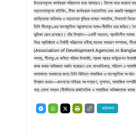
উন্নয়নমূলক কার্যক্রম পরিচালনা করে আসছেন। বিশেষ করে করোনা মহামার
সচেতনতামূলক মাইকিং, টিকা কার্যক্রমে সহযোগিতা এবং জরুরি স্বাস্থ্যস
ব্যক্তিদের অধিকার ও সচেতনতা বৃদ্ধির লক্ষ্যে পথনাটক, লিফলেট বিত
তিনি সীতাকুণ্ডের সাংস্কৃতিক আন্দোলনের সঙ্গেও দীর্ঘদিন ধরে জড়িত।
ভূমিকা রেখে চলেছেন। তাঁর বিশ্বাস—একটি সচেতন, প্রগতিশীল সমাজ গঠন
গিয়ে প্রতিষ্ঠাতা ও নির্বাহী পরিচালক মনীষা,সাবেক সাধারণ সম্পাদক, সী
(Association of Development Agencies in Bangladesh) – সীতাক
সদস্য, সীতাকুণ্ড কবিতা পরিষদ উপদেষ্টা, প্রথম প্রহর ফাউন্ডেশন উপদেষ
কাজ করার অভিজ্ঞতা অর্জন করেছেন এবং মানবাধিকার, পরিবেশ ও সামাজি
অসামান্য অবদানের জন্য তিনি বিভিন্ন সামাজিক ও সাংস্কৃতিক সংগঠন
বিশ্বাস করেন—জনগণের সক্রিয় অংশগ্রহণ, সুশাসন, সামাজিক সম্প্রীতি
গড়ে তোলা সম্ভব।দীর্ঘদিনের রাজনৈতিক ও সামাজিক অভিজ্ঞতাকে কাজে লা
ফটোকার্ড