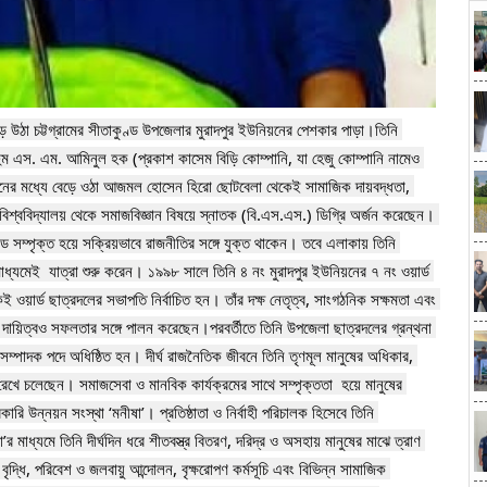
উঠা চট্টগ্রামের সীতাকুণ্ড উপজেলার মুরাদপুর ইউনিয়নের পেশকার পাড়া।তিনি 
 এস. এম. আমিনুল হক (প্রকাশ কাসেম বিড়ি কোম্পানি, যা হেজু কোম্পানি নামেও 
বোনের মধ্যে বেড়ে ওঠা আজমল হোসেন হিরো ছোটবেলা থেকেই সামাজিক দায়বদ্ধতা, 
বিশ্ববিদ্যালয় থেকে সমাজবিজ্ঞান বিষয়ে স্নাতক (বি.এস.এস.) ডিগ্রি অর্জন করেছেন। 
ে সম্পৃক্ত হয়ে সক্রিয়ভাবে রাজনীতির সঙ্গে যুক্ত থাকেন। তবে এলাকায় তিনি 
যমেই  যাত্রা শুরু করেন। ১৯৯৮ সালে তিনি ৪ নং মুরাদপুর ইউনিয়নের ৭ নং ওয়ার্ড 
ওয়ার্ড ছাত্রদলের সভাপতি নির্বাচিত হন। তাঁর দক্ষ নেতৃত্ব, সাংগঠনিক সক্ষমতা এবং 
র দায়িত্বও সফলতার সঙ্গে পালন করেছেন।পরবর্তীতে তিনি উপজেলা ছাত্রদলের গ্রন্থনা 
ম্পাদক পদে অধিষ্ঠিত হন। দীর্ঘ রাজনৈতিক জীবনে তিনি তৃণমূল মানুষের অধিকার, 
া রেখে চলেছেন। সমাজসেবা ও মানবিক কার্যক্রমের সাথে সম্পৃক্ততা  হয়ে মানুষের 
রি উন্নয়ন সংস্থা ‘মনীষা’। প্রতিষ্ঠাতা ও নির্বাহী পরিচালক হিসেবে তিনি 
মাধ্যমে তিনি দীর্ঘদিন ধরে শীতবস্ত্র বিতরণ, দরিদ্র ও অসহায় মানুষের মাঝে ত্রাণ 
 বৃদ্ধি, পরিবেশ ও জলবায়ু আন্দোলন, বৃক্ষরোপণ কর্মসূচি এবং বিভিন্ন সামাজিক 