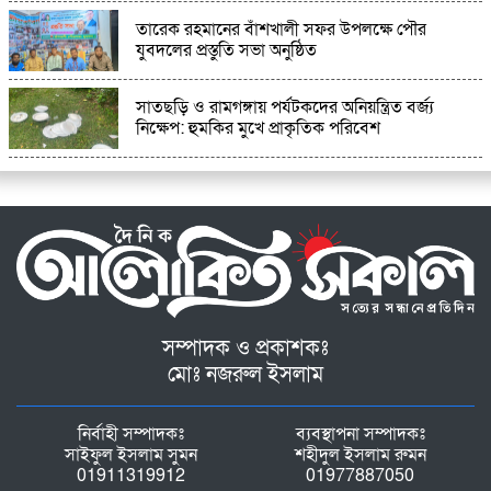
তারেক রহমানের বাঁশখালী সফর উপলক্ষে পৌর
যুবদলের প্রস্তুতি সভা অনুষ্ঠিত
সাতছড়ি ও রামগঙ্গায় পর্যটকদের অনিয়ন্ত্রিত বর্জ্য
নিক্ষেপ: হুমকির মুখে প্রাকৃতিক পরিবেশ
সম্পাদক ও প্রকাশকঃ
মোঃ নজরুল ইসলাম
নির্বাহী সম্পাদকঃ
ব্যবস্থাপনা সম্পাদকঃ
সাইফুল ইসলাম সুমন
শহীদুল ইসলাম রুমন
01911319912
01977887050