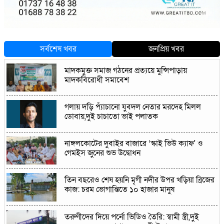
সর্বশেষ খবর
জনপ্রিয় খবর
মাদকমুক্ত সমাজ গঠনের প্রত্যয়ে মুন্সিপাড়ায়
মাদকবিরোধী সমাবেশ
গলায় দড়ি প্যাঁচানো যুবদল নেতার মরদেহ মিলল
ডোবায়,দুই চাচাতো ভাই পলাতক
নাঙ্গলকোটের দুবাইর বাজারে ‘স্কাই ভিউ ক্যাফ' ও
গেমইস জুনের শুভ উদ্বোধন
তিন বছরেও শেষ হয়নি মৃগী নদীর উপর খড়িয়া ব্রিজের
কাজ: চরম ভোগান্তিতে ১০ হাজার মানুষ
তরুণীদের দিয়ে পর্নো ভিডিও তৈরি: স্বামী স্ত্রী,দুই