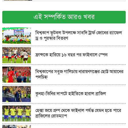
চকরিয়ায় বিশ্বাসভঙ্গ ও অর্থ আত্মসাতের মামলায়
মানিক কারাগারে
এই সম্পর্কিত আরও খবর
বিশ্বকাপ ফুটবল উপলক্ষে সাবদি ট্রার্ফ জোনের র‍্যাফেল
আত্রাইয়ে ট্রাক্টর চুরি
ড্র ও পুরস্কার বিতরণ
লালপুরে দুর্ধর্ষ ছিনতাই: দুই আসামি গ্রেপ্তার, উদ্ধার
ফ্রান্সকে হারিয়ে ১৬ বছর পর ফাইনালে স্পেন
লুণ্ঠিত টাকা
বিশ্বকাপের সবুজ গালিচায় নারায়ণগঞ্জের ছোট্ট আয়ানের
কান্দিপাড়ায় আনন্দ মিছিল: জে এল–১৪৩ নং মৌজায়
পদচিহ্ন
উপজেলা সদর চূড়ান্ত
হালুয়াঘাট-ধোবাউড়ায় বিকেএসপির নতুন শাখার
কুনহা-ভিনির দাপটে হাইতিকে হারাল ব্রাজিল
সম্ভাবনা: সরেজমিনে যুব ও ক্রীড়া সচিবের পরিদর্শন
হেক্সা জয়ে গ্রুপ থেকে ফাইনাল পর্যন্ত যেমন হতে পারে
অষ্টগ্রামে পুলিশের অভিযানে ৪ কেজি গাঁজা সহ ২ জন
ব্রাজিলের রোডম্যাপ
মাদক কারবারি আটক