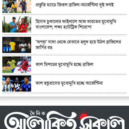
প্রস্তুতি ম্যাচে জিতল ব্রাজিল-আর্জেন্টিনা দুই দলই
শেরপুরের শ্রীবরদীতে বৃদ্ধের ঝুলন্ত মরদেহ উদ্ধার:
হত্যা নাকি আত্মহত্যা বাড়ছে ধোঁয়াশা
হিসাব চুকানোর ফাইনালে আজ ভারতের মুখোমুখি
বাংলাদেশ, লক্ষ্য হ্যাটট্রিক শিরোপা
'অপয়া' সাদা থেকে যেভাবে হলুদ হয়ে উঠল ব্রাজিলের
জার্সির রঙ
কাল মিশরের মুখোমুখি হচ্ছে ব্রাজিল
কাল হন্ডুরাসের মুখোমুখি হচ্ছে আর্জেন্টিনা