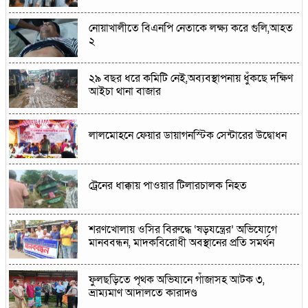
নোয়াখালীতে বিএনপি নেতাকে লক্ষ্য করে গুলি,আহত
২
২৯ বছর ধরে কমিটি নেই,অব্যবস্থাপনায় ধুঁকছে দক্ষিণ
আইচা থানা বাজার
লালমোহনে ফেয়ার ডায়াগনস্টিক সেন্টারের উদ্বোধন
ট্রেনের ধাক্কায় পাওয়ার টিলারচালক নিহত
শরণখোলায় ওসির বিরুদ্ধে ‘ষড়যন্ত্রের’ অভিযোগে
মানববন্ধন, মাদকবিরোধী অবস্থানের প্রতি সমর্থন
ফুলছড়িতে পৃথক অভিযানে গাঁজাসহ আটক ৩,
ভ্রাম্যমাণ আদালতে কারাদণ্ড