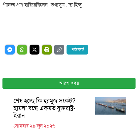
পাঁচজন প্রাণ হারিয়েছিলেন। তথ্যসূত্র : দ্য হিন্দু
ফটোকার্ড
আরও খবর
শেষ হচ্ছে কি হরমুজ সংকট?
হামলা বন্ধে একমত যুক্তরাষ্ট্র-
ইরান
সোমবার ২৯ জুন ২০২৬