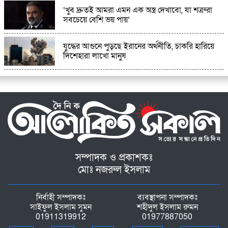
‘খুব দ্রুতই আমরা এমন এক অস্ত্র দেখাবো, যা শত্রুরা
সবচেয়ে বেশি ভয় পায়’
যুদ্ধের আগুনে পুড়ছে ইরানের অর্থনীতি, চাকরি হারিয়ে
দিশেহারা লাখো মানুষ
সম্পাদক ও প্রকাশকঃ
মোঃ নজরুল ইসলাম
নির্বাহী সম্পাদকঃ
ব্যবস্থাপনা সম্পাদকঃ
সাইফুল ইসলাম সুমন
শহীদুল ইসলাম রুমন
01911319912
01977887050