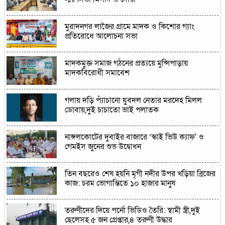
মুরাদনগর লাজৈর গ্ৰামে মাদক ও কিশোর গ্যাং
প্রতিরোধে আলোচনা সভা
মাদকমুক্ত সমাজ গঠনের প্রত্যয়ে মুন্সিপাড়ায়
মাদকবিরোধী সমাবেশ
গলায় দড়ি প্যাঁচানো যুবদল নেতার মরদেহ মিলল
ডোবায়,দুই চাচাতো ভাই পলাতক
নাঙ্গলকোটের দুবাইর বাজারে ‘স্কাই ভিউ ক্যাফ' ও
গেমইস জুনের শুভ উদ্বোধন
তিন বছরেও শেষ হয়নি মৃগী নদীর উপর খড়িয়া ব্রিজের
কাজ: চরম ভোগান্তিতে ১০ হাজার মানুষ
তরুণীদের দিয়ে পর্নো ভিডিও তৈরি: স্বামী স্ত্রী,দুই
ছেলেসহ ৫ জন গ্রেপ্তার,৪ তরুণী উদ্ধার