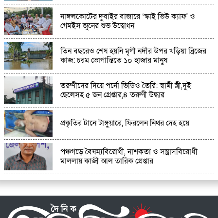
নাঙ্গলকোটের দুবাইর বাজারে ‘স্কাই ভিউ ক্যাফ' ও
কুমিল্লার ডালপা বিল যেন বর্ষার এক টুকরো হাওর,
গেমইস জুনের শুভ উদ্বোধন
প্রকৃতির টানে ছুটছেন দর্শনার্থীরা
তিন বছরেও শেষ হয়নি মৃগী নদীর উপর খড়িয়া ব্রিজের
কাজ: চরম ভোগান্তিতে ১০ হাজার মানুষ
তরুণীদের দিয়ে পর্নো ভিডিও তৈরি: স্বামী স্ত্রী,দুই
ছেলেসহ ৫ জন গ্রেপ্তার,৪ তরুণী উদ্ধার
প্রকৃতির টানে টাঙ্গুয়ারে, ফিরলেন নিথর দেহ হয়ে
পঞ্চগড়ে বৈষম্যবিরোধী, নাশকতা ও সন্ত্রাসবিরোধী
মাললায় কাজী আল তারিক গ্রেপ্তার