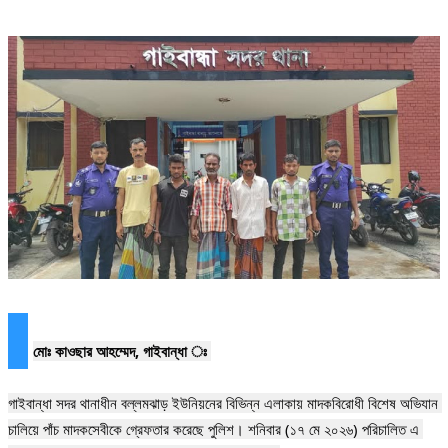
‎মোঃ কাওছার আহম্মেদ, গাইবান্ধা ঃ 
‎গাইবান্ধা সদর থানাধীন বল্লমঝাড় ইউনিয়নের বিভিন্ন এলাকায় মাদকবিরোধী বিশেষ অভিযান 
চালিয়ে পাঁচ মাদকসেবীকে গ্রেফতার করেছে পুলিশ। শনিবার (১৭ মে ২০২৬) পরিচালিত এ 