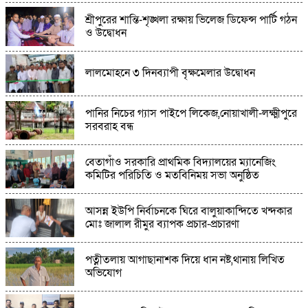
পত্নীতলায় চোলাইমদ ও মদ তৈরির উপকরণসহ নারী
শ্রীপুরের শান্তি-শৃঙ্খলা রক্ষায় ভিলেজ ডিফেন্স পার্টি গঠন
আটক
ও উদ্বোধন
লালমোহনে ৩ দিনব্যাপী বৃক্ষমেলার উদ্বোধন
পোরশায় যুবদলের বৃক্ষরোপণ কর্মসূচির প্রস্তুতি সভা
পানির নিচের গ্যাস পাইপে লিকেজ,নোয়াখালী-লক্ষ্মীপুরে
সাতবাড়িয়ার প্রবীণ ব্যক্তিত্ব সাবেক মেম্বার আলহাজ্ব
সরবরাহ বন্ধ
গোলাম নবী'র ইন্তেকাল
বেতাগাঁও সরকারি প্রাথমিক বিদ্যালয়ের ম্যানেজিং
সাতক্ষীরায় ছাত্রলীগের হামলায় জেলা ছাত্রদলের সিনি.
কমিটির পরিচিতি ও মতবিনিময় সভা অনুষ্ঠিত
সহ-সভাপতিসহ আহত-১০
আসন্ন ইউপি নির্বাচনকে ঘিরে বালুয়াকান্দিতে খন্দকার
মোঃ জালাল রীমুর ব্যাপক প্রচার-প্রচারণা
পত্নীতলায় আগাছানাশক দিয়ে ধান নষ্ট,থানায় লিখিত
অভিযোগ