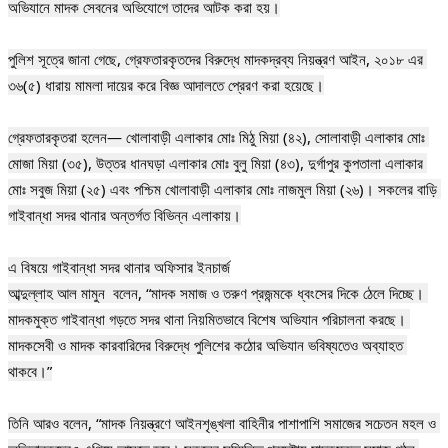
অভিযানে মাদক সেবনের অভিযোগে তাদের আটক করা হয়।

‎পুলিশ সূত্রে জানা গেছে, গ্রেফতারকৃতদের বিরুদ্ধে মাদকদ্রব্য নিয়ন্ত্রণ আইন, ২০১৮ এর 
৩৬(৫) ধারায় মামলা দায়ের করে বিজ্ঞ আদালতে প্রেরণ করা হয়েছে।

‎গ্রেফতারকৃতরা হলেন— খোলাবাড়ী এলাকার মোঃ মিঠু মিয়া (৪২), সোলাবাড়ী এলাকার মোঃ 
মোজা মিয়া (৩৫), উত্তর ধানঘড়া এলাকার মোঃ বুলু মিয়া (৪৩), দুর্গাপুর কুপতালা এলাকার 
মোঃ সবুজ মিয়া (২৫) এবং পশ্চিম খোলাবাড়ী এলাকার মোঃ নাজমুল মিয়া (২৬)। সকলের বাড়ি 
গাইবান্ধা সদর থানার অন্তর্গত বিভিন্ন এলাকায়।

‎এ বিষয়ে গাইবান্ধা সদর থানার অফিসার ইনচার্জ

‎আব্দুল্লাহ আল মামুন  বলেন, “মাদক সমাজ ও তরুণ প্রজন্মকে ধ্বংসের দিকে ঠেলে দিচ্ছে। 
মাদকমুক্ত গাইবান্ধা গড়তে সদর থানা নিয়মিতভাবে বিশেষ অভিযান পরিচালনা করছে। 
মাদকসেবী ও মাদক কারবারিদের বিরুদ্ধে পুলিশের কঠোর অভিযান ভবিষ্যতেও অব্যাহত 
থাকবে।”

‎তিনি আরও বলেন, “মাদক নিয়ন্ত্রণে আইনশৃঙ্খলা বাহিনীর পাশাপাশি সমাজের সচেতন মহল ও 