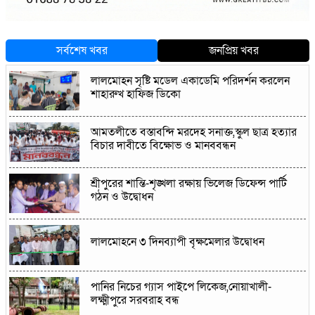
সর্বশেষ খবর
জনপ্রিয় খবর
লালমোহন সৃষ্টি মডেল একাডেমি পরিদর্শন করলেন
শাহারুখ হাফিজ ডিকো
আমতলীতে বস্তাবন্দি মরদেহ সনাক্ত,স্কুল ছাত্র হত্যার
বিচার দাবীতে বিক্ষোভ ও মানববন্ধন
শ্রীপুরের শান্তি-শৃঙ্খলা রক্ষায় ভিলেজ ডিফেন্স পার্টি
গঠন ও উদ্বোধন
লালমোহনে ৩ দিনব্যাপী বৃক্ষমেলার উদ্বোধন
পানির নিচের গ্যাস পাইপে লিকেজ,নোয়াখালী-
লক্ষ্মীপুরে সরবরাহ বন্ধ