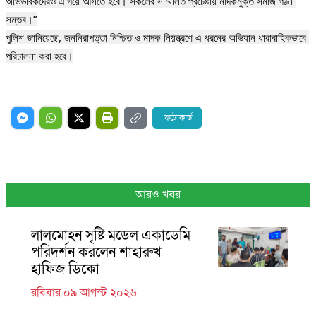
অভিভাবকদেরও এগিয়ে আসতে হবে। সকলের সম্মিলিত প্রচেষ্টায় মাদকমুক্ত সমাজ গঠন 
সম্ভব।”

‎পুলিশ জানিয়েছে, জননিরাপত্তা নিশ্চিত ও মাদক নিয়ন্ত্রণে এ ধরনের অভিযান ধারাবাহিকভাবে 
পরিচালনা করা হবে।

ফটোকার্ড
আরও খবর
লালমোহন সৃষ্টি মডেল একাডেমি
পরিদর্শন করলেন শাহারুখ
হাফিজ ডিকো
রবিবার ০৯ আগস্ট ২০২৬