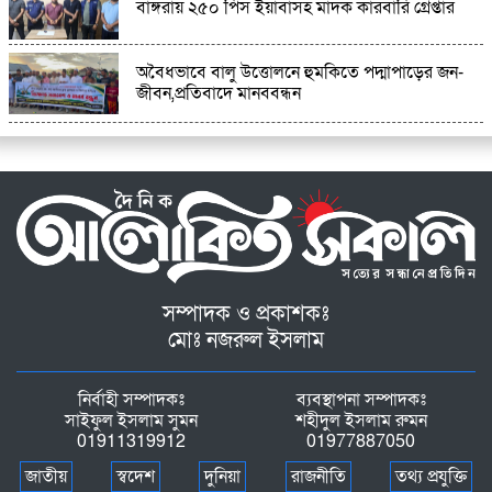
বাঙ্গরায় ২৫০ পিস ইয়াবাসহ মাদক কারবারি গ্রেপ্তার
অবৈধভাবে বালু উত্তোলনে হুমকিতে পদ্মাপাড়ের জন-
জীবন,প্রতিবাদে মানববন্ধন
সম্পাদক ও প্রকাশকঃ
মোঃ নজরুল ইসলাম
নির্বাহী সম্পাদকঃ
ব্যবস্থাপনা সম্পাদকঃ
সাইফুল ইসলাম সুমন
শহীদুল ইসলাম রুমন
01911319912
01977887050
জাতীয়
স্বদেশ
দুনিয়া
রাজনীতি
তথ্য প্রযুক্তি