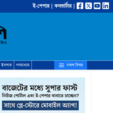
ই-পেপার |
কনভার্টার |
(current)
সকল বিষয়
ইসলাম
গণমাধ্যম