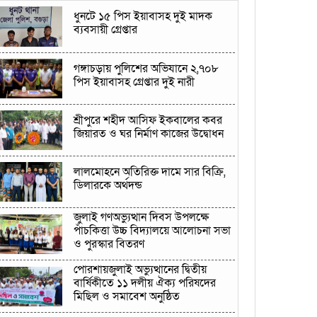
ধুনটে ১৫ পিস ইয়াবাসহ দুই মাদক
ব্যবসায়ী গ্রেপ্তার
গঙ্গাচড়ায় পুলিশের অভিযানে ২,৭০৮
পিস ইয়াবাসহ গ্রেপ্তার দুই নারী
শ্রীপুরে শহীদ আসিফ ইকবালের কবর
জিয়ারত ও ঘর নির্মাণ কাজের উদ্বোধন
লালমোহনে অতিরিক্ত দামে সার বিক্রি,
ডিলারকে অর্থদন্ড
জুলাই গণঅভ্যুত্থান দিবস উপলক্ষে
পাঁচকিত্তা উচ্চ বিদ্যালয়ে আলোচনা সভা
ও পুরস্কার বিতরণ
পোরশায়জুলাই অভ্যুত্থানের দ্বিতীয়
বার্ষিকীতে ১১ দলীয় ঐক্য পরিষদের
মিছিল ও সমাবেশ অনুষ্ঠিত