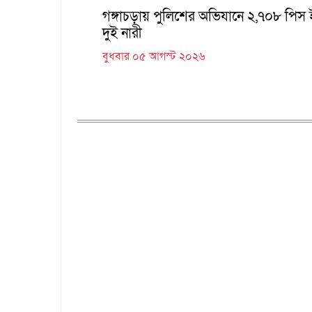
গঙ্গাচড়ায় পুলিশের অভিযানে ২,৭০৮ পিস ইয়
দুই নারী
বুধবার ০৫ আগস্ট ২০২৬