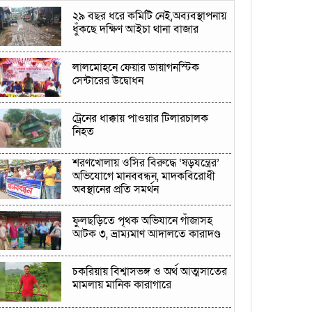
২৯ বছর ধরে কমিটি নেই,অব্যবস্থাপনায়
ধুঁকছে দক্ষিণ আইচা থানা বাজার
লালমোহনে ফেয়ার ডায়াগনস্টিক
সেন্টারের উদ্বোধন
ট্রেনের ধাক্কায় পাওয়ার টিলারচালক
নিহত
শরণখোলায় ওসির বিরুদ্ধে ‘ষড়যন্ত্রের’
অভিযোগে মানববন্ধন, মাদকবিরোধী
অবস্থানের প্রতি সমর্থন
ফুলছড়িতে পৃথক অভিযানে গাঁজাসহ
আটক ৩, ভ্রাম্যমাণ আদালতে কারাদণ্ড
চকরিয়ায় বিশ্বাসভঙ্গ ও অর্থ আত্মসাতের
মামলায় মানিক কারাগারে