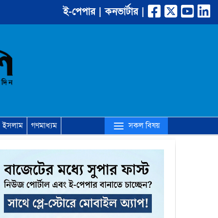
ই-পেপার |
কনভার্টার |
(current)
সকল বিষয়
ইসলাম
গণমাধ্যম