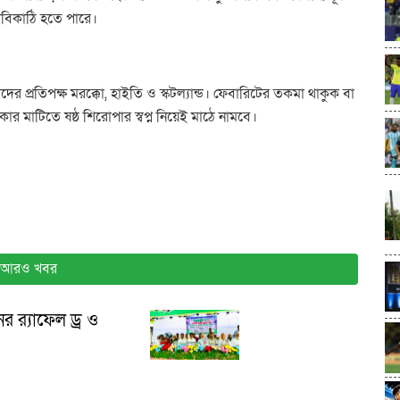
 চাবিকাঠি হতে পারে।
তাদের প্রতিপক্ষ মরক্কো, হাইতি ও স্কটল্যান্ড। ফেবারিটের তকমা থাকুক বা
র মাটিতে ষষ্ঠ শিরোপার স্বপ্ন নিয়েই মাঠে নামবে।
আরও খবর
র র‍্যাফেল ড্র ও