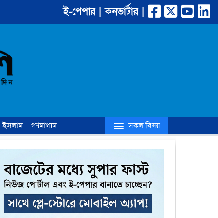
ই-পেপার |
কনভার্টার |
(current)
সকল বিষয়
ইসলাম
গণমাধ্যম