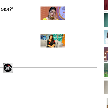
য় নেবে?’