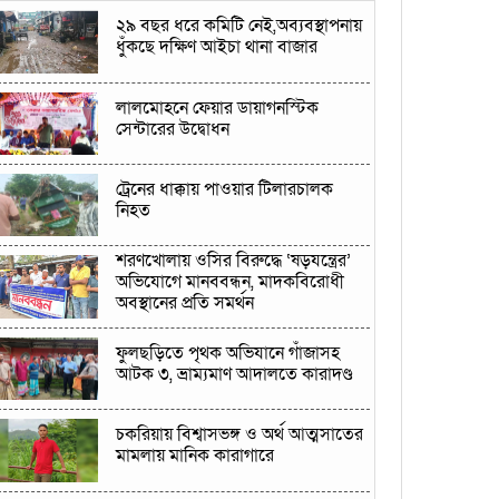
২৯ বছর ধরে কমিটি নেই,অব্যবস্থাপনায়
ধুঁকছে দক্ষিণ আইচা থানা বাজার
লালমোহনে ফেয়ার ডায়াগনস্টিক
সেন্টারের উদ্বোধন
ট্রেনের ধাক্কায় পাওয়ার টিলারচালক
নিহত
শরণখোলায় ওসির বিরুদ্ধে ‘ষড়যন্ত্রের’
অভিযোগে মানববন্ধন, মাদকবিরোধী
অবস্থানের প্রতি সমর্থন
ফুলছড়িতে পৃথক অভিযানে গাঁজাসহ
আটক ৩, ভ্রাম্যমাণ আদালতে কারাদণ্ড
চকরিয়ায় বিশ্বাসভঙ্গ ও অর্থ আত্মসাতের
মামলায় মানিক কারাগারে