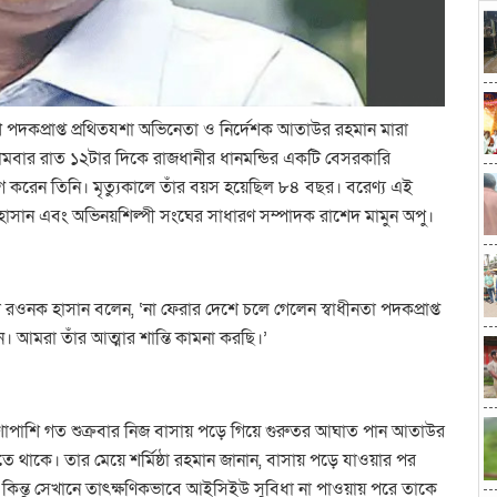
ুশে পদকপ্রাপ্ত প্রথিতযশা অভিনেতা ও নির্দেশক আতাউর রহমান মারা
)। সোমবার রাত ১২টার দিকে রাজধানীর ধানমন্ডির একটি বেসরকারি
যাগ করেন তিনি। মৃত্যুকালে তাঁর বয়স হয়েছিল ৮৪ বছর। বরেণ্য এই
 হাসান এবং অভিনয়শিল্পী সংঘের সাধারণ সম্পাদক রাশেদ মামুন অপু।
ওনক হাসান বলেন, ‘না ফেরার দেশে চলে গেলেন স্বাধীনতা পদকপ্রাপ্ত
মান। আমরা তাঁর আত্মার শান্তি কামনা করছি।’
র পাশাপাশি গত শুক্রবার নিজ বাসায় পড়ে গিয়ে গুরুতর আঘাত পান আতাউর
থাকে। তার মেয়ে শর্মিষ্ঠা রহমান জানান, বাসায় পড়ে যাওয়ার পর
কিন্তু সেখানে তাৎক্ষণিকভাবে আইসিইউ সুবিধা না পাওয়ায় পরে তাকে