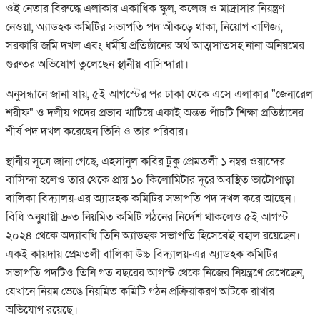
ওই নেতার বিরুদ্ধে এলাকার একাধিক স্কুল, কলেজ ও মাদ্রাসার নিয়ন্ত্রণ
নেওয়া, অ্যাডহক কমিটির সভাপতি পদ আঁকড়ে থাকা, নিয়োগ বাণিজ্য,
সরকারি জমি দখল এবং ধর্মীয় প্রতিষ্ঠানের অর্থ আত্মসাতসহ নানা অনিয়মের
গুরুতর অভিযোগ তুলেছেন স্থানীয় বাসিন্দারা।
অনুসন্ধানে জানা যায়, ৫ই আগস্টের পর ঢাকা থেকে এসে এলাকার "জেনারেল
শরীফ" ও দলীয় পদের প্রভাব খাটিয়ে একাই অন্তত পাঁচটি শিক্ষা প্রতিষ্ঠানের
শীর্ষ পদ দখল করেছেন তিনি ও তার পরিবার।
​স্থানীয় সূত্রে জানা গেছে, এহসানুল কবির টুকু প্রেমতলী ১ নম্বর ওয়ান্দের
বাসিন্দা হলেও তার থেকে প্রায় ১০ কিলোমিটার দূরে অবস্থিত ভাটোপাড়া
বালিকা বিদ্যালয়-এর অ্যাডহক কমিটির সভাপতি পদ দখল করে আছেন।
বিধি অনুযায়ী দ্রুত নিয়মিত কমিটি গঠনের নির্দেশ থাকলেও ৫ই আগস্ট
২০২৪ থেকে অদ্যাবধি তিনি অ্যাডহক সভাপতি হিসেবেই বহাল রয়েছেন।
একই কায়দায় প্রেমতলী বালিকা উচ্চ বিদ্যালয়-এর অ্যাডহক কমিটির
সভাপতি পদটিও তিনি গত বছরের আগস্ট থেকে নিজের নিয়ন্ত্রণে রেখেছেন,
যেখানে নিয়ম ভেঙে নিয়মিত কমিটি গঠন প্রক্রিয়াকরণ আটকে রাখার
অভিযোগ রয়েছে।