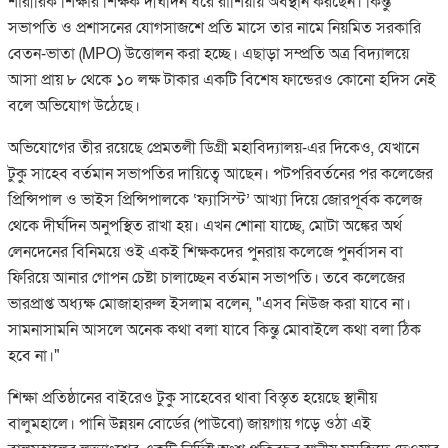
শারীরিক শিক্ষার শিক্ষক দীর্ঘদিন ধরে রাশিয়ায় অবস্থান করছেন। কিন্তু
সভাপতি ও প্রশাসনের যোগসাজশে প্রতি মাসে তার নামে নিয়মিত সরকারি
বেতন-ভাতা (MPO) উত্তোলন করা হচ্ছে। এছাড়া সম্প্রতি অত্র বিদ্যালয়ে
আসা প্রায় ৮ থেকে ১০ লক্ষ টাকার একটি বিশেষ ফান্ডেরও কোনো হদিস নেই
বলে অভিযোগ উঠেছে।
​অভিযোগের তীর রয়েছে প্রেমতলী ডিগ্রী মহাবিদ্যালয়-এর দিকেও, যেখানে
টুকু সাহেব বর্তমান সভাপতির দায়িত্বে আছেন। পটপরিবর্তনের পর কলেজের
প্রিন্সিপাল ও ভাইস প্রিন্সিপালকে ‘ফ্যাসিস্ট’ আখ্যা দিয়ে জোরপূর্বক কলেজ
থেকে দীর্ঘদিন অনুপস্থিত রাখা হয়। এখন শোনা যাচ্ছে, মোটা অঙ্কের অর্থ
লেনদেনের বিনিময়ে ওই একই শিক্ষকদের পুনরায় কলেজে পুনর্বাসন বা
ফিরিয়ে আনার গোপন চেষ্টা চালাচ্ছেন বর্তমান সভাপতি। তবে কলেজের
ভারপ্রাপ্ত অধ্যক্ষ মোজাহারুল ইসলাম বলেন, "এসব নিউজ করা যাবে না।
সামনাসামনি আসলে অনেক কথা বলা যাবে কিন্তু মোবাইলে কথা বলা ঠিক
হবে না।"
​শিক্ষা প্রতিষ্ঠানের বাইরেও টুকু সাহেবের থাবা বিস্তৃত হয়েছে স্থানীয়
বালুমহালে। পানি উন্নয়ন বোর্ডের (পাউবো) জায়গায় গড়ে ওঠা এই