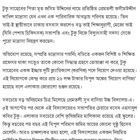
​টুকু সাহেবের পিতা মৃত জসিম উদ্দিনের নামে প্রতিষ্ঠিত প্রেমতলী জসীমউদ্দীন
দাখিল মাদ্রাসা যেন এখন এক পারিবারিক আখড়ায় পরিণত হয়েছে। তিন
ভাই-ই স্থায়ীভাবে ঢাকায় বসবাস করলেও বড় ভাই শিক্ষানুরাগী, মেজো ভাই
(যিনি পেশায় চিকিৎসক) সভাপতি এবং টুকু নিজে বিদ্যুৎসাহী সদস্য সেজে
পুরো মাদ্রাসা নিয়ন্ত্রণ করছেন।
অভিযোগ রয়েছে, সম্প্রতি মাদ্রাসার গভর্নিং বডিতে একজন বিশিষ্ট ও শিক্ষিত
প্রফেসর থাকা সত্ত্বেও তাকে কোনো সিদ্ধান্ত গ্রহণে তোয়াক্কা না করে, টুকু
সাহেবের একক ইচ্ছায় দুটি ক্ল্যারিক্যাল (করণিক) পদে নিয়োগ দেওয়া হয়েছে।
এই নিয়োগকে কেন্দ্র করে প্রায় ২৬ লক্ষ টাকার বিপুল অঙ্কের 'নিয়োগ বাণিজ্য'
হয়েছে বলে এলাকায় জোরালো গুঞ্জন রয়েছে।
​সবচেয়ে বড় অনিয়মের চিত্র মিলেছে প্রেমতলী সুখ বাসিয়া উচ্চ বিদ্যালয়-এ।
৫ই আগস্টের পর থেকে এই বিদ্যালয়েরও সভাপতির চেয়ারে বসেন এহসানুল
কবির টুকু। এলাকার সবচেয়ে বেশি কৃষিজমির মালিকানা রয়েছে এই স্কুলের।
কিন্তু বছরের পর বছর এই বিপুল পরিমাণ জমির আয়ের কোনো সুষ্ঠু হিসেব
মেলেনি। আরও চাঞ্চল্যকর তথ্য হলো, এই বিদ্যালয়ের একজন নিয়মিত