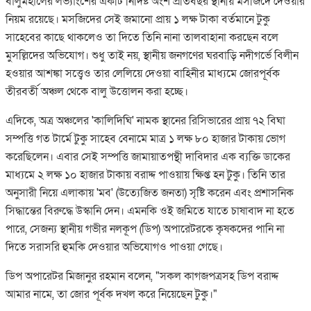
বালুমহালের লভ্যাংশের একটি নির্দিষ্ট অংশ প্রতিবছর স্থানীয় মসজিদে দেওয়ার
নিয়ম রয়েছে। মসজিদের সেই জমানো প্রায় ১ লক্ষ টাকা বর্তমানে টুকু
সাহেবের কাছে থাকলেও তা দিতে তিনি নানা তালবাহানা করছেন বলে
মুসল্লিদের অভিযোগ। শুধু তাই নয়, স্থানীয় জনগণের ঘরবাড়ি নদীগর্ভে বিলীন
হওয়ার আশঙ্কা সত্ত্বেও তার লেলিয়ে দেওয়া বাহিনীর মাধ্যমে জোরপূর্বক
তীরবর্তী অঞ্চল থেকে বালু উত্তোলন করা হচ্ছে।
​এদিকে, অত্র অঞ্চলের 'কালিদিঘি' নামক স্থানের রিসিভারের প্রায় ৭২ বিঘা
সম্পত্তি গত টার্মে টুকু সাহেব বেনামে মাত্র ১ লক্ষ ৮০ হাজার টাকায় ভোগ
করেছিলেন। এবার সেই সম্পত্তি জামায়াতপন্থী দাবিদার এক ব্যক্তি ডাকের
মাধ্যমে ২ লক্ষ ১০ হাজার টাকায় বরাদ্দ পাওয়ায় ক্ষিপ্ত হন টুকু। তিনি তার
অনুসারী নিয়ে এলাকায় 'মব' (উত্যেজিত জনতা) সৃষ্টি করেন এবং প্রশাসনিক
সিদ্ধান্তের বিরুদ্ধে উস্কানি দেন। এমনকি ওই জমিতে যাতে চাষাবাদ না হতে
পারে, সেজন্য স্থানীয় গভীর নলকূপ (ডিপ) অপারেটরকে কৃষকদের পানি না
দিতে সরাসরি হুমকি দেওয়ার অভিযোগও পাওয়া গেছে।
ডিপ অপারেটর মিজানুর রহমান বলেন, "সকল কাগজপত্রসহ ডিপ বরাদ্দ
আমার নামে, তা জোর পূর্বক দখল করে নিয়েছেন টুকু।"