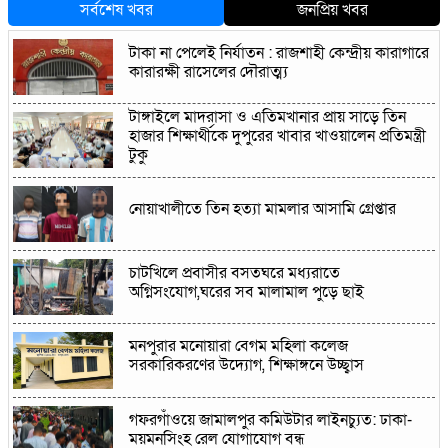
সর্বশেষ খবর
জনপ্রিয় খবর
টাকা না পেলেই নির্যাতন : রাজশাহী কেন্দ্রীয় কারাগারে
কারারক্ষী রাসেলের দৌরাত্ম্য
টাঙ্গাইলে মাদরাসা ও এতিমখানার প্রায় সাড়ে তিন
হাজার শিক্ষার্থীকে দুপুরের খাবার খাওয়ালেন প্রতিমন্ত্রী
টুকু
নোয়াখালীতে তিন হত্যা মামলার আসামি গ্রেপ্তার
চাটখিলে প্রবাসীর বসতঘরে মধ্যরাতে
অগ্নিসংযোগ,ঘরের সব মালামাল পুড়ে ছাই
মনপুরার মনোয়ারা বেগম মহিলা কলেজ
সরকারিকরণের উদ্যোগ, শিক্ষাঙ্গনে উচ্ছ্বাস
গফরগাঁওয়ে জামালপুর কমিউটার লাইনচ্যুত: ঢাকা-
ময়মনসিংহ রেল যোগাযোগ বন্ধ