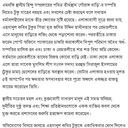
​এমনকি স্থানীয় হিন্দু সম্প্রদায়ের পবিত্র তীর্থস্থান 'গৌরাঙ্গ বাড়ি'-র সম্পত্তি
নিয়েও টুকু সাহেব নয়ছয় এবং দখলের চেষ্টা করছেন বলে সনাতন
ধর্মাবলম্বীদের মাঝে তীব্র ক্ষোভের সৃষ্টি হয়েছে। এলাকাবাসী সূত্রে জানা যায়,
এহসানুল কবির টুকুর পিতা মৃত জসিম উদ্দিন স্বাধীনতার পর প্রেমতলীতে
এসে মানুষের বাড়িতে লজিং থেকে পড়াশোনা করেন। পরবর্তীতে ঢাকায়
ফরেন পোস্ট অফিসে প্যাকারের চাকরি করাকালীন বিপুল পরিমাণ অবৈধ অর্থ-
সম্পত্তির মালিক হন এবং ঢাকা ও প্রেমতলীতে শত শত বিঘা জমি কেনেন।
বর্তমানে প্রেমতলীতে তাদের নিজস্ব কোনো বাড়ি নেই। ঢাকা থেকে এলাকায়
এলে তারা সাবেক মুসলিম লীগ সংসদ সদস্য মরহুম সিরাজুল ইসলামের
(টুকুর মামা) ছেলেদের বাড়িতে অবস্থান করেন। ভোটার এলাকার হওয়ায় মূলত
৫ই আগস্টের পর ক্ষমতার অপব্যবহার করে পুরো অঞ্চলে একচ্ছত্র রাজত্ব
কায়েম করেছেন তিনি।
​স্থানীয় সচেতন মহল এবং ভুক্তভোগী সাধারণ মানুষ এই সমস্ত অনিয়ম,
দুর্নীতির সুষ্ঠু তদন্ত এবং শিক্ষা প্রতিষ্ঠানগুলোকে একক ব্যক্তির কবল থেকে
মুক্ত করতে প্রশাসনের জরুরি হস্তক্ষেপ কামনা করেছেন।
​অভিযোগের বিষয়ে জানতে এহসানুল কবির টুকুকে একাধিকবার ফোন দিলেও