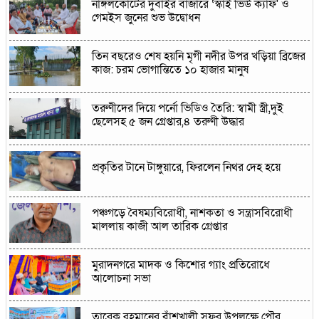
নাঙ্গলকোটের দুবাইর বাজারে ‘স্কাই ভিউ ক্যাফ' ও
গেমইস জুনের শুভ উদ্বোধন
তিন বছরেও শেষ হয়নি মৃগী নদীর উপর খড়িয়া ব্রিজের
কাজ: চরম ভোগান্তিতে ১০ হাজার মানুষ
তরুণীদের দিয়ে পর্নো ভিডিও তৈরি: স্বামী স্ত্রী,দুই
ছেলেসহ ৫ জন গ্রেপ্তার,৪ তরুণী উদ্ধার
প্রকৃতির টানে টাঙ্গুয়ারে, ফিরলেন নিথর দেহ হয়ে
পঞ্চগড়ে বৈষম্যবিরোধী, নাশকতা ও সন্ত্রাসবিরোধী
মাললায় কাজী আল তারিক গ্রেপ্তার
মুরাদনগরে মাদক ও কিশোর গ্যাং প্রতিরোধে
আলোচনা সভা
তারেক রহমানের বাঁশখালী সফর উপলক্ষে পৌর