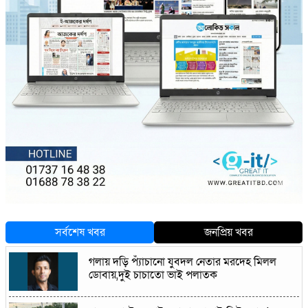
সর্বশেষ খবর
জনপ্রিয় খবর
গলায় দড়ি প্যাঁচানো যুবদল নেতার মরদেহ মিলল
ডোবায়,দুই চাচাতো ভাই পলাতক