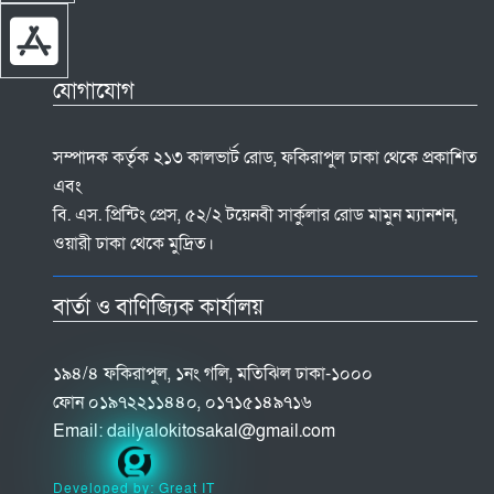
যোগাযোগ
সম্পাদক কর্তৃক ২১৩ কালভার্ট রোড, ফকিরাপুল ঢাকা থেকে প্রকাশিত
এবং
বি. এস. প্রিন্টিং প্রেস, ৫২/২ টয়েনবী সার্কুলার রোড মামুন ম্যানশন,
ওয়ারী ঢাকা থেকে মুদ্রিত।
বার্তা ও বাণিজ্যিক কার্যালয়
১৯৪/৪ ফকিরাপুল, ১নং গলি, মতিঝিল ঢাকা-১০০০
ফোন ০১৯৭২২১১৪৪০, ০১৭১৫১৪৯৭১৬
Email:
dailyalokitosakal@gmail.com
Developed by: Great IT