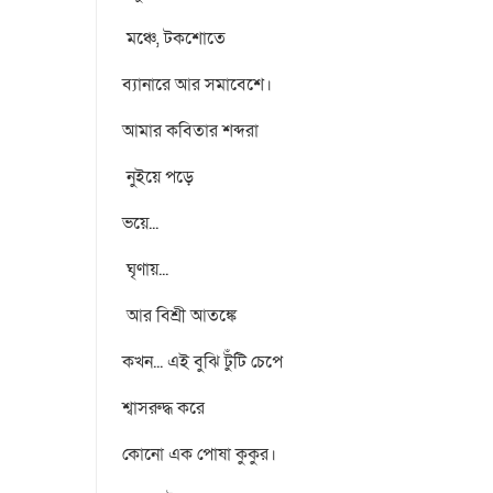
মঞ্চে, টকশোতে
ব্যানারে আর সমাবেশে।
আমার কবিতার শব্দরা
নুইয়ে পড়ে
ভয়ে...
ঘৃণায়...
আর বিশ্রী আতঙ্কে
কখন... এই বুঝি টুঁটি চেপে
শ্বাসরুদ্ধ করে
কোনো এক পোষা কুকুর।