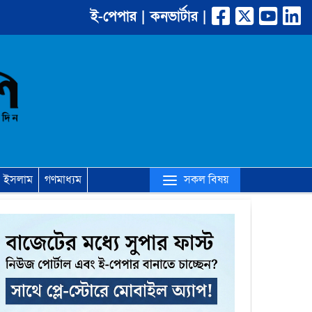
ই-পেপার |
কনভার্টার |
(current)
সকল বিষয়
ইসলাম
গণমাধ্যম