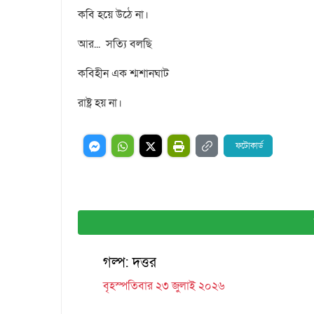
কবি হয়ে উঠে না।
আর... সত্যি বলছি
কবিহীন এক শ্মশানঘাট
রাষ্ট্র হয় না।
ফটোকার্ড
গল্প: দত্তর
বৃহস্পতিবার ২৩ জুলাই ২০২৬