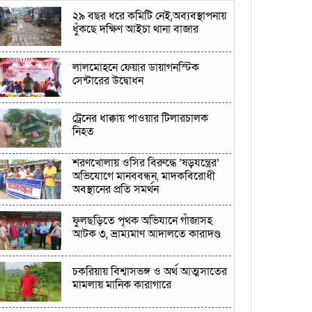
২৯ বছর ধরে কমিটি নেই,অব্যবস্থাপনায়
ধুঁকছে দক্ষিণ আইচা থানা বাজার
লালমোহনে ফেয়ার ডায়াগনস্টিক
সেন্টারের উদ্বোধন
ট্রেনের ধাক্কায় পাওয়ার টিলারচালক
নিহত
শরণখোলায় ওসির বিরুদ্ধে ‘ষড়যন্ত্রের’
অভিযোগে মানববন্ধন, মাদকবিরোধী
অবস্থানের প্রতি সমর্থন
ফুলছড়িতে পৃথক অভিযানে গাঁজাসহ
আটক ৩, ভ্রাম্যমাণ আদালতে কারাদণ্ড
চকরিয়ায় বিশ্বাসভঙ্গ ও অর্থ আত্মসাতের
মামলায় মানিক কারাগারে