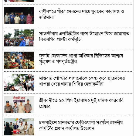
রাণীনগরে গাঁজা সেবনের দায়ে যুবকের কারাদণ্ড ও
জরিমানা
সাতক্ষীরায় এলজিইডির রাস্তা উদ্বোধন ঘিরে জামায়াত-
বিএনপির পাল্টা কর্মসূচি
জুলাই যোদ্ধাদের প্রাপ্য অধিকার নিশ্চিতের আশ্বাস
গৃহায়ণ ও গণপূর্তমন্ত্রীর
মাগুরায় পোস্টার লাগানোকে কেন্দ্র করে ছাত্রদলের
ধাওয়া খেয়ে থানায় শিবির নেতাকর্মীরা
শ্রীবরদীতে ১৫ পিস ইয়াবাসহ দুই মাদক কারবারি
গ্রেপ্তার
চন্দনাইশে মানবতার ফেরিওয়ালা সংগঠন কেন্দ্রীয়
কমিটি'র প্রধান কার্যালয় উদ্বোধন