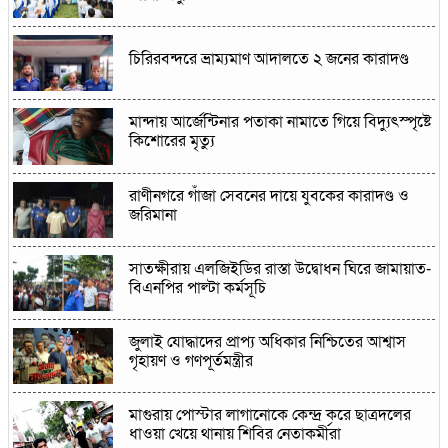
চিরিরবন্দরে ভ্রাম্যমাণ আদালতে ২ জনের কারাদণ্ড
মান্দায় আর্জেন্টিনার পতাকা নামাতে গিয়ে বিদ্যুৎস্পৃষ্টে
কিশোরের মৃত্যু
রাণীনগরে গাঁজা সেবনের দায়ে যুবকের কারাদণ্ড ও
জরিমানা
সাতক্ষীরায় এলজিইডির রাস্তা উদ্বোধন ঘিরে জামায়াত-
বিএনপির পাল্টা কর্মসূচি
জুলাই যোদ্ধাদের প্রাপ্য অধিকার নিশ্চিতের আশ্বাস
গৃহায়ণ ও গণপূর্তমন্ত্রীর
মাগুরায় পোস্টার লাগানোকে কেন্দ্র করে ছাত্রদলের
ধাওয়া খেয়ে থানায় শিবির নেতাকর্মীরা