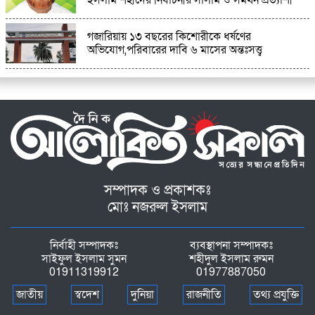
গজারিয়ায় ১৩ বছরের কিশোরীকে ধর্ষণের
অভিযোগ,পরিবারের দাবি ৬ মাসের অন্তঃসত্ত্ব
সম্পাদক ও প্রকাশকঃ
মোঃ নজরুল ইসলাম
নির্বাহী সম্পাদকঃ
ব্যবস্থাপনা সম্পাদকঃ
সাইফুল ইসলাম সুমন
শহীদুল ইসলাম রুমন
01911319912
01977887050
জাতীয়
স্বদেশ
দুনিয়া
রাজনীতি
তথ্য প্রযুক্তি