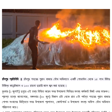
চাঁদপুর প্রতিনিধি ॥
চাঁদপুর শহরের পুরান বাজার যৌথ অভিযানে একটি গোডাউন থেকে ১৫ লাখ মিটার
নিষিদ্ধ কারেন্টজাল ও ১০০ চায়না দুয়ারি জাল জব্দ করা হয়েছে।
বুধবার (১ জুলাই) দুপুরে এই তথ্য নিশ্চিত করেন সদর উপজেলা সিনিয়র মৎস্য কর্মকর্তা মির্জা ওমর ফারুক।
প্রাপ্ত তথ্যে জানাগেছে, মঙ্গলবার (৩০ জুন) বিকাল ৪টা থেকে রাত ৮টা পর্যন্ত শহরের পুরান বাজার
গোপন সংবাদের ভিত্তিতে সদর উপজেলা প্রশাসন, কোস্টগার্ড ও উপজেলা মৎস্য অফিস যৌথ অভিযান
পরিচালনা করে।