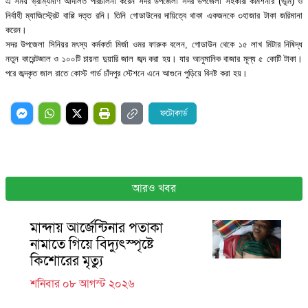
এ সময় ভ্রাম্যমাণ আদালত পরিচালনা করেন সদর উপজেলা সদর উপজেলা সহকারী কমিশনার (ভূমি) ও
নির্বাহী ম্যাজিস্ট্রেট বাপ্পি দত্ত রনি। তিনি গোডাউনের দায়িত্বে থাকা একজনকে ৩হাজার টাকা জরিমানা
করেন।
সদর উপজেলা সিনিয়র মৎস্য কর্মকর্তা মির্জা ওমর ফারুক বলেন, গোডাউন থেকে ১৫ লাখ মিটার নিষিদ্ধ
নতুন কারেন্টজাল ও ১০০টি চায়না দুয়ারি জাল জব্দ করা হয়। যার আনুমানিক বাজার মূল্য ৫ কোটি টাকা।
পরে জব্দকৃত জাল রাতে কোস্ট গার্ড চাঁদপুর স্টেশনে এনে আগুনে পুড়িয়ে বিনষ্ট করা হয়।
ফটোকার্ড
আরও খবর
মান্দায় আর্জেন্টিনার পতাকা
নামাতে গিয়ে বিদ্যুৎস্পৃষ্টে
কিশোরের মৃত্যু
শনিবার ০৮ আগস্ট ২০২৬