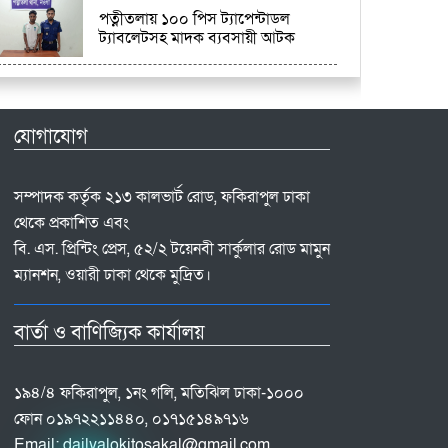
পত্নীতলায় ১০০ পিস ট্যাপেন্টাডল
ট্যাবলেটসহ মাদক ব্যবসায়ী আটক
যোগাযোগ
সম্পাদক কর্তৃক ২১৩ কালভার্ট রোড, ফকিরাপুল ঢাকা
থেকে প্রকাশিত এবং
বি. এস. প্রিন্টিং প্রেস, ৫২/২ টয়েনবী সার্কুলার রোড মামুন
ম্যানশন, ওয়ারী ঢাকা থেকে মুদ্রিত।
বার্তা ও বাণিজ্যিক কার্যালয়
১৯৪/৪ ফকিরাপুল, ১নং গলি, মতিঝিল ঢাকা-১০০০
ফোন ০১৯৭২২১১৪৪০, ০১৭১৫১৪৯৭১৬
Email:
dailyalokitosakal@gmail.com