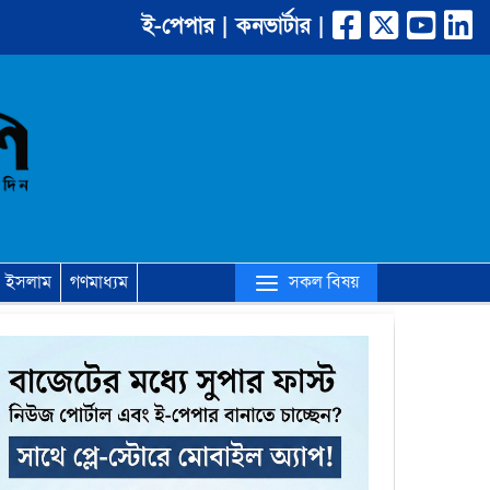
ই-পেপার |
কনভার্টার |
(current)
সকল বিষয়
ইসলাম
গণমাধ্যম