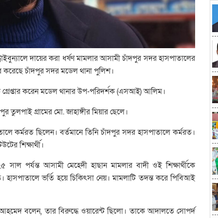
ন ট্রাইবুন্যালে দায়ের করা ধর্ষণ মামলার আসামী চাঁদপুর সদর হাসপাতালের
্তার করেছে চাঁদপুর সদর মডেল থানা পুলিশ।
 গ্রেপ্তার করেন মডেল থানার উপ-পরিদর্শক (এসআই) আলিম।
ুর তুলপাই গ্রামের মো. জাহাঙ্গীর মিয়ার ছেলে।
ালে কর্মরত ছিলেন। বর্তমানে তিনি চাঁদপুর সদর হাসপাতালে কর্মরত।
টের শিক্ষার্থী।
াল পর্যন্ত আসামী মেহেদী হাছান মামলার বাদী ওই শিক্ষার্থীকে
ড়ে। হাসপাতালে ভর্তি হয়ে চিকিৎসা নেয়। মামলাটি তদন্ত করে পিবিআই
য়েজ আহমেদ বলেন, তার বিরুদ্ধে ওয়ারেন্ট ছিলো। তাকে আদালতে সোপর্দ