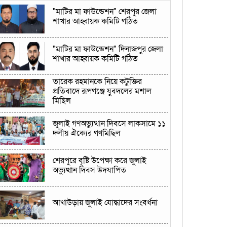
"মাটির মা ফাউন্ডেশন" শেরপুর জেলা
শাখার আহ্বায়ক কমিটি গঠিত
"মাটির মা ফাউন্ডেশন" দিনাজপুর জেলা
শাখার আহ্বায়ক কমিটি গঠিত
তারেক রহমানকে নিয়ে কটুক্তির
প্রতিবাদে রূপগঞ্জে যুবদলের মশাল
মিছিল
জুলাই গণঅভ্যুত্থান দিবসে লাকসামে ১১
দলীয় ঐক্যের গণমিছিল
শেরপুরে বৃষ্টি উপেক্ষা করে জুলাই
অভ্যুত্থান দিবস উদযাপিত
আখাউড়ায় জুলাই যোদ্ধাদের সংবর্ধনা