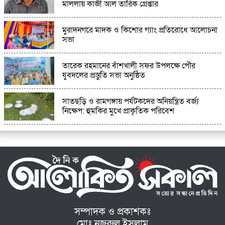
মাললায় কাজী আল তারিক গ্রেপ্তার
মুরাদনগরে মাদক ও কিশোর গ্যাং প্রতিরোধে আলোচনা
সভা
তারেক রহমানের বাঁশখালী সফর উপলক্ষে পৌর
যুবদলের প্রস্তুতি সভা অনুষ্ঠিত
সাতছড়ি ও রামগঙ্গায় পর্যটকদের অনিয়ন্ত্রিত বর্জ্য
নিক্ষেপ: হুমকির মুখে প্রাকৃতিক পরিবেশ
সম্পাদক ও প্রকাশকঃ
মোঃ নজরুল ইসলাম