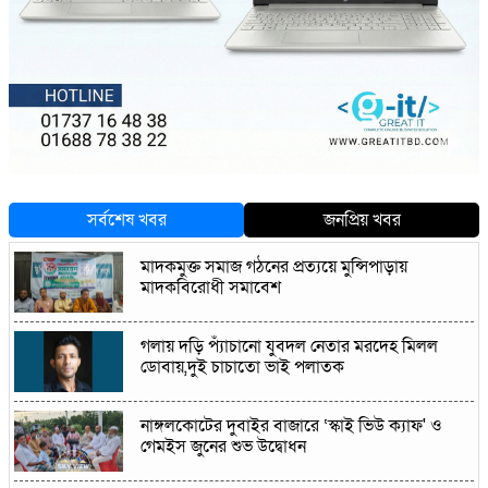
সর্বশেষ খবর
জনপ্রিয় খবর
মাদকমুক্ত সমাজ গঠনের প্রত্যয়ে মুন্সিপাড়ায়
মাদকবিরোধী সমাবেশ
গলায় দড়ি প্যাঁচানো যুবদল নেতার মরদেহ মিলল
ডোবায়,দুই চাচাতো ভাই পলাতক
নাঙ্গলকোটের দুবাইর বাজারে ‘স্কাই ভিউ ক্যাফ' ও
গেমইস জুনের শুভ উদ্বোধন