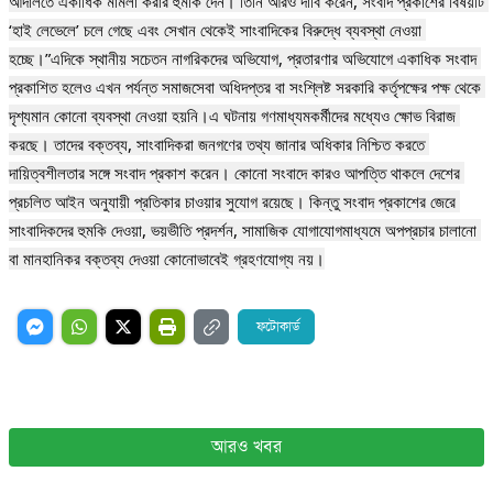
আদালতে একাধিক মামলা করার হুমকি দেন। তিনি আরও দাবি করেন, সংবাদ প্রকাশের বিষয়টি 
‘হাই লেভেলে’ চলে গেছে এবং সেখান থেকেই সাংবাদিকের বিরুদ্ধে ব্যবস্থা নেওয়া 
হচ্ছে।”এদিকে স্থানীয় সচেতন নাগরিকদের অভিযোগ, প্রতারণার অভিযোগে একাধিক সংবাদ 
প্রকাশিত হলেও এখন পর্যন্ত সমাজসেবা অধিদপ্তর বা সংশ্লিষ্ট সরকারি কর্তৃপক্ষের পক্ষ থেকে 
দৃশ্যমান কোনো ব্যবস্থা নেওয়া হয়নি।এ ঘটনায় গণমাধ্যমকর্মীদের মধ্যেও ক্ষোভ বিরাজ 
করছে। তাদের বক্তব্য, সাংবাদিকরা জনগণের তথ্য জানার অধিকার নিশ্চিত করতে 
দায়িত্বশীলতার সঙ্গে সংবাদ প্রকাশ করেন। কোনো সংবাদে কারও আপত্তি থাকলে দেশের 
প্রচলিত আইন অনুযায়ী প্রতিকার চাওয়ার সুযোগ রয়েছে। কিন্তু সংবাদ প্রকাশের জেরে 
সাংবাদিকদের হুমকি দেওয়া, ভয়ভীতি প্রদর্শন, সামাজিক যোগাযোগমাধ্যমে অপপ্রচার চালানো 
বা মানহানিকর বক্তব্য দেওয়া কোনোভাবেই গ্রহণযোগ্য নয়।
ফটোকার্ড
আরও খবর