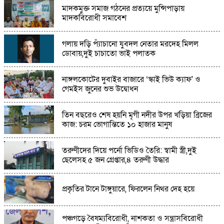
সাতছড়ি ও রামগঙ্গায় পর্যটকদের অনিয়ন্ত্রিত বর্জ্য
মাদকমুক্ত সমাজ গঠনের প্রত্যয়ে মুন্সিপাড়ায়
নিক্ষেপ: হুমকির মুখে প্রাকৃতিক পরিবেশ
মাদকবিরোধী সমাবেশ
ফুলবাড়ীয়া এনসিপির আহ্বায়ক মনজুরুল হক, সদস্য
গলায় দড়ি প্যাঁচানো যুবদল নেতার মরদেহ মিলল
সচিব আনোয়ার হোসেন
ডোবায়,দুই চাচাতো ভাই পলাতক
কুমিল্লার ডালপা বিল যেন বর্ষার এক টুকরো হাওর,
নাঙ্গলকোটের দুবাইর বাজারে ‘স্কাই ভিউ ক্যাফ' ও
প্রকৃতির টানে ছুটছেন দর্শনার্থীরা
গেমইস জুনের শুভ উদ্বোধন
১৫ বছর ধরে অতিথি পাখির আশ্রয়স্থল বোদা
তিন বছরেও শেষ হয়নি মৃগী নদীর উপর খড়িয়া ব্রিজের
উপজেলার নাজিরপাড়া গ্রামটি এখন অতিথি পাখির
কাজ: চরম ভোগান্তিতে ১০ হাজার মানুষ
স্বর্গরাজ্য
তরুণীদের দিয়ে পর্নো ভিডিও তৈরি: স্বামী স্ত্রী,দুই
মান্দায় চাঁদা না পেয়ে পুকুরে বিষ প্রয়োগ"প্রায় ৮ লক্ষ
ছেলেসহ ৫ জন গ্রেপ্তার,৪ তরুণী উদ্ধার
টাকার মাছ নিধনের অভিযোগ
প্রকৃতির টানে টাঙ্গুয়ারে, ফিরলেন নিথর দেহ হয়ে
রাণীনগরে গৃহবধূর ঝুলন্ত মরদেহ উদ্ধার
পঞ্চগড়ে বৈষম্যবিরোধী, নাশকতা ও সন্ত্রাসবিরোধী