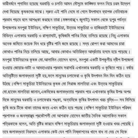
ভারীবর্ষনে প্লাবিত হয়েছে ঘরবাড়ি ও চলতি আমন মৌসুমে কাঙ্ক্ষিত ফলন নিয়ে চরম উদ্বেগ 
দেখা দিয়েছে কৃষকদের মাঝে। দ্রুত এই পানি নেমে না গেলে উৎপাদনে ব্যাপক নেতিবাচক 
প্রভাব পড়বে বলে আশঙ্কা করছেন তারা।মঙ্গলবার(৭ জুলাই) সকাল থেকে দুপুর পর্যন্ত 
উপজেলার মনপুরা ইউনিয়ন, দক্ষিণ সাকুচিয়া, উত্তর সাকুচিয়া ও হাজিরহাট ইউনিয়নের 
বিভিন্ন এলাকায় ঘরবাড়ি ও রাস্তাঘাট, কৃষিজমি পানির নিছে তলিয়ে রয়েছে।নিচু এলাকার 
অনেক জমিতে কয়েক দিন ধরে বৃষ্টির পানি জমে রয়েছে। সদ্য রোপণ করা আমনের চারা 
কোথাও পানির নিচে তলিয়ে আছে, আবার কোথাও অতিরিক্ত আর্দ্রতায় হলদে হয়ে পড়েছে। 
মনপুরা ইউনিয়নের কৃষক মো.আলামিন হোসেন বলেন, মনপুরা একটি উপকূলীয় দ্বীপ উপজেলা 
হওয়ায় জোয়ার-ভাটা ও আবহাওয়ার প্রভাব সরাসরি এখানকার ঘরবাড়ি ও কৃষিতে পড়ে। বর্ষায় 
অতিবৃষ্টিতে জলাবদ্ধতা সৃষ্টি হয়,ফলে মানুষের চলাফেরা ও কৃষি উৎপাদন দিন দিন কঠিন হয়ে 
উঠছে।দক্ষিণ সাকুচিয়া ইউনিয়নের কৃষক মো সিরাজ মালতিয়া এবং উত্তর সাকুচিয়ার 
মো.ছাবেদ মালতিয়া জানান,একদিকের জলাবদ্ধতায় প্রভাব পরে এখানকার কৃষির উপর অপর 
দিকে মানুষের ঘরবাড়ি ও চলাফেরার শঙ্কা, অন্যদিকে কৃষির উৎপাদন খরচ বৃদ্ধি— সব মিলিয়ে 
কৃষি করে টিকে থাকা তাদের জন্য এখন কঠিন হয়ে পড়ছে।দক্ষিণ সাকুচিয়া ইউনিয়ন পরিষদ 
প্রশাসক ও জনস্বাস্থ্য প্রকৌশলী মো আশরাফ হোসেন জাতীয় দৈনিক আলোকিত সকাল 
পত্রিকাকে বলেন, অতি বৃষ্টির কারনে দক্ষিণ সাকুচিয়ায় জলাবদ্ধতা সৃষ্টি হওয়ার খবর পেয়েছি।
তবে জলাবদ্ধতা নিরসনে এলাকার কেউ যেন পানি নিষ্কাশনের খালে বাধ না দেয় সে দিকে 