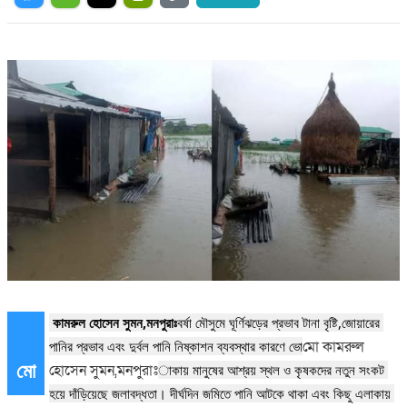
 কামরুল হোসেন সুমন,মনপুরাঃ
বর্ষা মৌসুমে ঘূর্ণিঝড়ের প্রভাব টানা বৃষ্টি,জোয়ারের 
পানির প্রভাব এবং দুর্বল পানি নিষ্কাশন ব্যবস্থার কারণে ভো
মো কামরুল
মো
হোসেন সুমন,মনপুরাঃ
াকায় মানুষের আশ্রয় স্থল ও কৃষকদের নতুন সংকট 
হয়ে দাঁড়িয়েছে জলাবদ্ধতা। দীর্ঘদিন জমিতে পানি আটকে থাকা এবং কিছু এলাকায় 