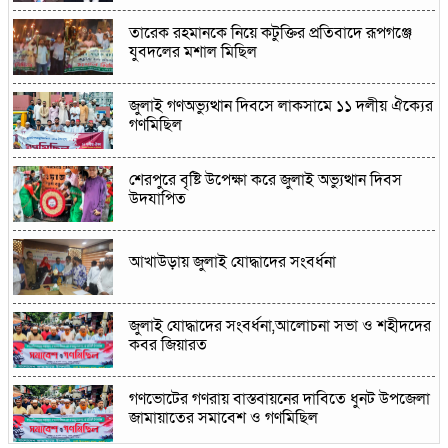
তারেক রহমানকে নিয়ে কটুক্তির প্রতিবাদে রূপগঞ্জে
যুবদলের মশাল মিছিল
জুলাই গণঅভ্যুত্থান দিবসে লাকসামে ১১ দলীয় ঐক্যের
গণমিছিল
শেরপুরে বৃষ্টি উপেক্ষা করে জুলাই অভ্যুত্থান দিবস
উদযাপিত
আখাউড়ায় জুলাই যোদ্ধাদের সংবর্ধনা
জুলাই যোদ্ধাদের সংবর্ধনা,আলোচনা সভা ও শহীদদের
কবর জিয়ারত
গণভোটের গণরায় বাস্তবায়নের দাবিতে ধুনট উপজেলা
জামায়াতের সমাবেশ ও গণমিছিল