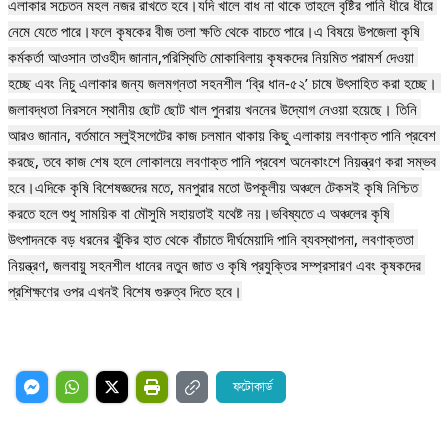
এলাকার সচেতন মহল নজর রাখতে হবে।যদি খালে বাধ না থাকে তাহলে বৃষ্টির পানি ধীরে ধীরে 
নেমে যেতে পারে।ফলে কৃষকের বীজ তলা ক্ষতি থেকে বাচতে পারে।এ বিষয়ে উপজেলা কৃষি 
কর্মকর্তা আওসান তাওহীদ জানান,পরিস্থিতি মোকাবিলায় কৃষকদের নিয়মিত পরামর্শ দেওয়া 
হচ্ছে এবং নিচু এলাকার জন্য জলমগ্নতা সহনশীল ‘ব্রি ধান-৫২’ চাষে উৎসাহিত করা হচ্ছে। 
জলাবদ্ধতা নিরসনে স্থানীয় ছোট ছোট খাল পুনরায় খননের উদ্যোগ নেওয়া হয়েছে। তিনি 
আরও জানান, বর্তমানে স্লুইসগেটের কাজ চলমান থাকায় কিছু এলাকায় লবণাক্ত পানি প্রবেশ 
করছে, তবে কাজ শেষ হলে লোকালয়ে লবণাক্ত পানি প্রবেশ অনেকাংশে নিয়ন্ত্রণ করা সম্ভব 
হবে।এদিকে কৃষি বিশেষজ্ঞদের মতে, মনপুরার মতো উপকূলীয় অঞ্চলে টেকসই কৃষি নিশ্চিত 
করতে হলে শুধু সাময়িক বা মৌসুমি সহায়তাই যথেষ্ট নয়।ভবিষ্যতে এ অঞ্চলের কৃষি 
উৎপাদনকে বড় ধরনের ঝুঁকির হাত থেকে বাঁচাতে দীর্ঘমেয়াদি পানি ব্যবস্থাপনা, লবণাক্ততা 
নিয়ন্ত্রণ, জলবায়ু সহনশীল ধানের নতুন জাত ও কৃষি প্রযুক্তির সম্প্রসারণ এবং কৃষকদের 
ফটোকার্ড