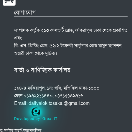
যোগাযোগ
সম্পাদক কর্তৃক ২১৩ কালভার্ট রোড, ফকিরাপুল ঢাকা থেকে প্রকাশিত
এবং
বি. এস. প্রিন্টিং প্রেস, ৫২/২ টয়েনবী সার্কুলার রোড মামুন ম্যানশন,
ওয়ারী ঢাকা থেকে মুদ্রিত।
বার্তা ও বাণিজ্যিক কার্যালয়
১৯৪/৪ ফকিরাপুল, ১নং গলি, মতিঝিল ঢাকা-১০০০
ফোন ০১৯৭২২১১৪৪০, ০১৭১৫১৪৯৭১৬
Email:
dailyalokitosakal@gmail.com
Developed by: Great IT
© সর্বস্বত্ব স্বত্বাধিকার সংরক্ষিত